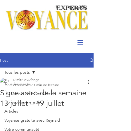
Post
Tous les posts
Dimitri d'Alfange
Tous les posts
21 sept. 2017
1 min de lecture
Signe astro de la semaine
Horoscope hebdomadaire
13 juillet – 19 juillet
Horoscope mensuel
Articles
Voyance gratuite avec Reynald
Votre communauté