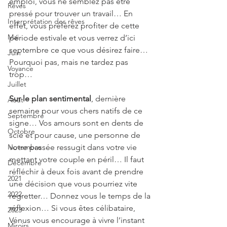
emploi, vous ne semblez pas être 
Rêves
pressé pour trouver un travail… En 
Interprétation des rêves
effet, vous préférez profiter de cette 
Mai
période estivale et vous verrez d’ici 
septembre ce que vous désirez faire… 
Juin
Pourquoi pas, mais ne tardez pas 
Voyance
trop…
Juillet
Sur le plan sentimental
, dernière 
Août
semaine pour vous chers natifs de ce 
Septembre
signe… Vos amours sont en dents de 
Octobre
scie et pour cause, une personne de 
Novembre
votre passée ressugit dans votre vie 
mettant votre couple en péril… Il faut 
Décembre
réfléchir à deux fois avant de prendre 
2021
une décision que vous pourriez vite 
2022
regretter… Donnez vous le temps de la 
réflexion… Si vous êtes célibataire, 
2023
Vénus vous encourage à vivre l’instant 
Miroirs