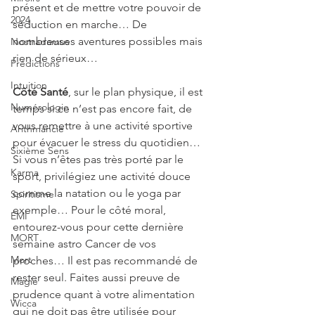
présent et de mettre votre pouvoir de 
2024
séduction en marche… De 
nombreuses aventures possibles mais 
Nostradamus
rien de sérieux…
Prédictions
Intuition
Côté Santé
, sur le plan physique, il est 
Numérologie
temps si ce n’est pas encore fait, de 
vous remettre à une activité sportive 
Arithmancie
pour évacuer le stress du quotidien… 
Sixième Sens
Si vous n’êtes pas très porté par le 
Karma
sport, privilégiez une activité douce 
comme la natation ou le yoga par 
Spiritisme
exemple… Pour le côté moral, 
EMI
entourez-vous pour cette dernière 
MORT
semaine astro Cancer de vos 
Mort
proches… Il est pas recommandé de 
rester seul. Faites aussi preuve de 
Magie
prudence quant à votre alimentation 
Wicca
qui ne doit pas être utilisée pour 