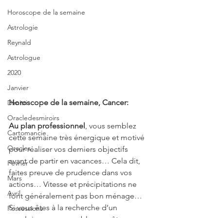
Horoscope de la semaine
Astrologie
Reynald
Astrologue
2020
Janvier
Horoscope de la semaine, Cancer:
Dimitri
Oracledesmiroirs
Au plan professionnel
, vous semblez 
Cartomancie
cette semaine très énergique et motivé 
Oracles
pour réaliser vos derniers objectifs 
avant de partir en vacances… Cela dit, 
Février
faites preuve de prudence dans vos 
Mars
actions… Vitesse et précipitations ne 
Avril
font généralement pas bon ménage… 
Si vous êtes à la recherche d’un 
Possessions