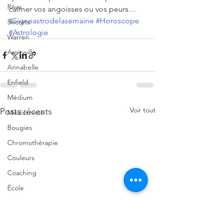
Rêve
calmer vos angoisses ou vos peurs…
#Signeastrodelasemaine
#Horoscope
Secrets
#Astrologie
Warren
Amityville
Annabelle
Enfield
Médium
Voir tout
Posts récents
Médiumnité
Bougies
Chromothérapie
Couleurs
Coaching
École
2025