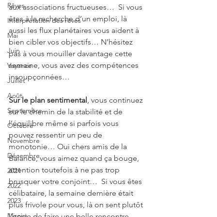
Rêves
aux associations fructueuses…  Si vous 
êtes à la recherche d’un emploi, là 
Interprétation des rêves
aussi les flux planétaires vous aident à 
Mai
bien cibler vos objectifs… N’hésitez 
Juin
pas à vous mouiller davantage cette 
semaine, vous avez des compétences 
Voyance
insoupçonnées…
Juillet
Août
Sur le plan sentimental
, vous continuez 
Septembre
sur le chemin de la stabilité et de 
l’équilibre même si parfois vous 
Octobre
pouvez ressentir un peu de 
Novembre
monotonie… Oui chers amis de la 
Décembre
Balance, vous aimez quand ça bouge, 
attention toutefois à ne pas trop 
2021
brusquer votre conjoint…  Si vous êtes 
2022
célibataire, la semaine dernière était 
2023
plus frivole pour vous, là on sent plutôt 
Miroirs
l’envie de faire une belle rencontre 