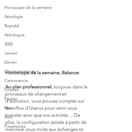
Horoscope de la semaine
Astrologie
Reynald
Astrologue
2020
Janvier
Dimitri
Oracledesmiroirs
Horoscope de la semaine, Balance:
Cartomancie
Au plan professionnel
, toujours dans le 
Oracles
processus de changement et 
Février
d’évolution, vous pouvez compter sur 
Mars
les influx d’Uranus pour venir vous 
booster ainsi que vos activités… De 
Avril
plus, la configuration astrale à partir de 
Possessions
mercredi vous incite aux échanges et 