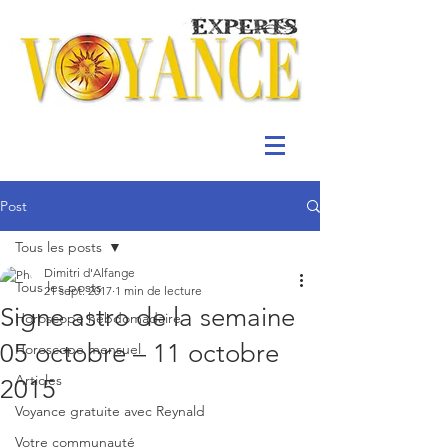
Post
Tous les posts
Dimitri d'Alfange
Tous les posts
21 sept. 2017
1 min de lecture
Signe astro de la semaine
Horoscope hebdomadaire
05 octobre – 11 octobre
Horoscope mensuel
Articles
2015
Voyance gratuite avec Reynald
Votre communauté