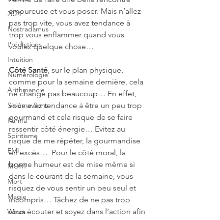
amoureuse et vous poser. Mais n’allez 
2024
pas trop vite, vous avez tendance à 
Nostradamus
trop vous enflammer quand vous 
Prédictions
voulez quelque chose…
Intuition
Côté Santé
, sur le plan physique, 
Numérologie
comme pour la semaine dernière, cela 
Arithmancie
ne change pas beaucoup… En effet, 
Sixième Sens
vous avez tendance à être un peu trop 
gourmand et cela risque de se faire 
Karma
ressentir côté énergie… Evitez au 
Spiritisme
risque de me répéter, la gourmandise 
EMI
en excès…  Pour le côté moral, la 
bonne humeur est de mise même si 
MORT
dans le courant de la semaine, vous 
Mort
risquez de vous sentir un peu seul et 
Magie
incompris… Tâchez de ne pas trop 
vous écouter et soyez dans l’action afin 
Wicca