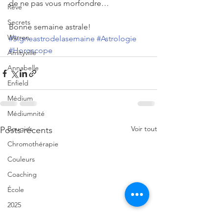
de ne pas vous morfondre…
Rêve
Secrets
Bonne semaine astrale!
Warren
#Signeastrodelasemaine
#Astrologie
#Horoscope
Amityville
Annabelle
Enfield
Médium
Médiumnité
Bougies
Voir tout
Posts récents
Chromothérapie
Couleurs
Coaching
École
2025