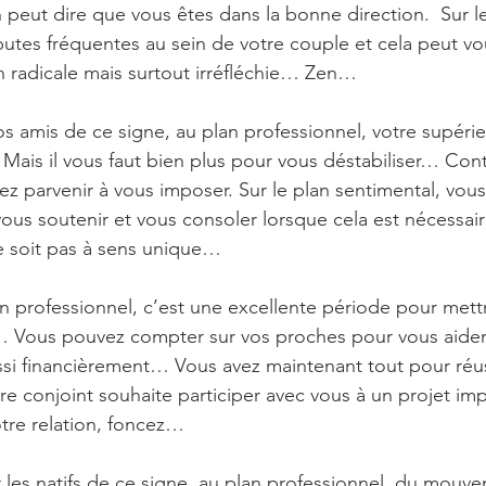
peut dire que vous êtes dans la bonne direction.  Sur le
putes fréquentes au sein de votre couple et cela peut vo
 radicale mais surtout irréfléchie… Zen…
os amis de ce signe, au plan professionnel, votre supéri
ais il vous faut bien plus pour vous déstabiliser… Con
ez parvenir à vous imposer. Sur le plan sentimental, vou
ous soutenir et vous consoler lorsque cela est nécessaire
e soit pas à sens unique…
n professionnel, c’est une excellente période pour mett
t… Vous pouvez compter sur vos proches pour vous aider
si financièrement… Vous avez maintenant tout pour réus
re conjoint souhaite participer avec vous à un projet imp
otre relation, foncez…
 les natifs de ce signe, au plan professionnel, du mouv