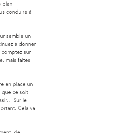
 plan 
us conduire à 
eur semble un 
tinuez à donner 
s comptez sur 
, mais faites 
re en place un 
 que ce soit 
sir… Sur le 
ortant. Cela va 
ement, de 