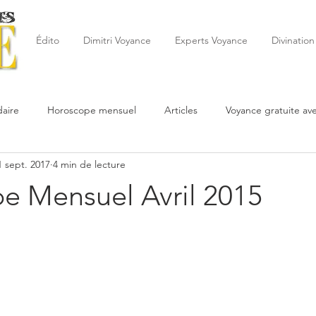
Édito
Dimitri Voyance
Experts Voyance
Divination
aire
Horoscope mensuel
Articles
Voyance gratuite av
1 sept. 2017
4 min de lecture
 de la semaine
Astrologie
Reynald
Astrologue
20
e Mensuel Avril 2015
Cartomancie
Oracles
Février
Mars
Avril
Po
Juin
Voyance
Juillet
Août
Septembre