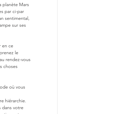
la planète Mars 
 par ci-par 
an sentimental, 
campe sur ses 
r en ce 
prenez le 
 au rendez-vous 
es choses 
iode où vous 
e hiérarchie. 
 dans votre 