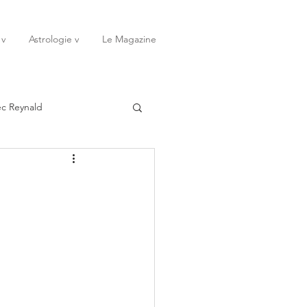
 v
Astrologie v
Le Magazine
ec Reynald
20
Janvier
ssessions
Rêves
Octobre
Novembre