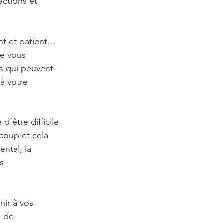
ctions et 
nt et patient… 
de vous 
s qui peuvent-
à votre 
d’être difficile 
oup et cela 
ntal, la 
s 
nir à vos 
 de 