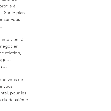
rofile à 
 Sur le plan 
r sur vous 
t…
ante vient à 
 négocier 
e relation, 
nuage… 
tes…
 que vous ne 
ue vous 
tal, pour les 
fs du deuxième 
…