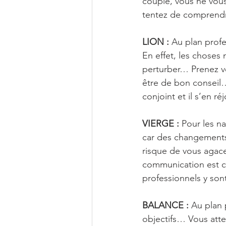
couple, vous ne vou
tentez de comprendr
LION :
 Au plan prof
En effet, les choses
perturber… Prenez vo
être de bon conseil… 
conjoint et il s’en r
VIERGE :
 Pour les na
car des changements
risque de vous agace
communication est c
professionnels y so
BALANCE :
 Au plan 
objectifs… Vous atte