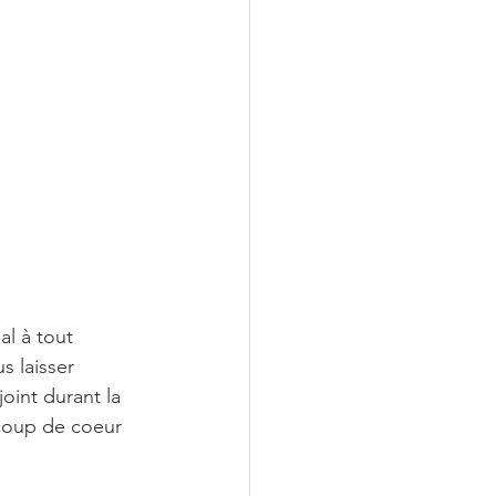
l à tout 
s laisser 
int durant la 
 coup de coeur 