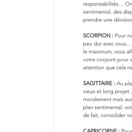
responsabilités… On 
sentimental, des dis
prendre une décision
SCORPION :
 Pour n
peu dur avec vous… M
le maximum, vous all
votre conjoint pour v
attention que cela n
SAGITTAIRE :
 Au pla
vieux et long proje
moralement mais aus
plan sentimental, vot
de fait, consolider v
CAPRICORNE :
 Pour