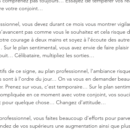
s comprenez pas toujours… Essayez de tempérer vos réa
e votre conjoint…
essionnel, vous devez durant ce mois vous montrer vigila
 n’avancent pas comme vous le souhaitez et cela risque 
tre courage à deux mains et soyez à l’écoute des autre
Sur le plan sentimental, vous avez envie de faire plaisir 
éjouit… Célibataire, multipliez les sorties…
tifs de ce signe, au plan professionnel, l’ambiance risque 
 sont à l’ordre du jour… On va vous en demander beauc
r. Prenez sur vous, c’est temporaire… Sur le plan sentime
ompliquée en ce moment avec votre conjoint, vos souci
nt pour quelque chose… Changez d’attitude…
professionnel, vous faites beaucoup d’efforts pour parve
ndez de vos supérieurs une augmentation ainsi que plus