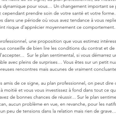
mois dynamique pour vous… Un changement important se p
z cependant prendre soin de votre santé et votre forme…
es dans une période où vous avez tendance à vous replie
nt risque d’apprécier moyennement ce comportemen
professionnel, une proposition que vous estimez intéress
us conseille de bien lire les conditions du contrat et de
’accepter…  Sur le plan sentimental, si vous démarrez un
éable avec pleins de surprises… Vous êtes sur un petit 
breuses rencontres mais aucunes de vraiment concluan
s amis de ce signe, au plan professionnel, on peut dire
 à moitié et vous vous investissez à fond dans tout ce q
vez de bonnes chances de réussir… Sur le plan sentimen
can, aucun problème en vue, en revanche, pour les nati
 un peu de tensions dans la relation mais rien de grave