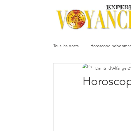
Tous les posts
Horoscope hebdomad
Dimitri d'Alfange
2
Votre communauté
Horoscope
Horoscop
Dimitri
Oracledesmiroirs
Interprétation des rêves
Mai