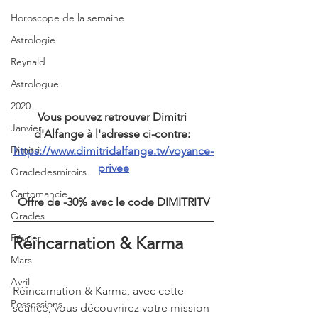
Horoscope de la semaine
Astrologie
Reynald
Astrologue
2020
Vous pouvez retrouver Dimitri 
Janvier
d'Alfange à l'adresse ci-contre: 
Dimitri
https://www.dimitridalfange.tv/voyance-
privee
Oracledesmiroirs
Cartomancie
Offre de -30% avec le code DIMITRITV
Oracles
Février
Réincarnation & Karma
Mars
Avril
Réincarnation & Karma, avec cette 
Possessions
séance, vous découvrirez votre mission 