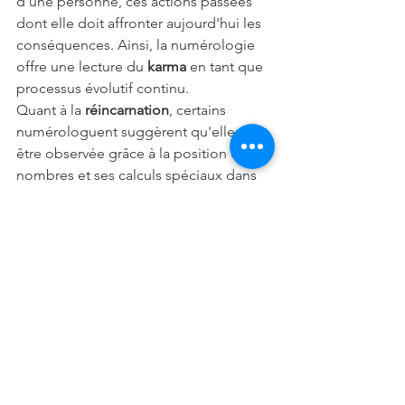
d'une personne, ces actions passées 
dont elle doit affronter aujourd'hui les 
conséquences. Ainsi, la numérologie 
offre une lecture du 
karma
 en tant que 
processus évolutif continu.
Quant à la 
réincarnation
, certains 
numérologuent suggèrent qu'elle peut 
être observée grâce à la position des 
nombres et ses calculs spéciaux dans 
le thème. Ces points seraient le reflet 
de nos vies antérieures et futures.
Ces deux notions sont donc 
profondément ancrées dans l'étude 
numérologique et permettent une 
meilleure compréhension du parcours 
individuel sur Terre. Elles encouragent 
chacun à prendre conscience de son 
potentiel pour évoluer vers une version 
plus accomplie d'eux-mêmes au fil des 