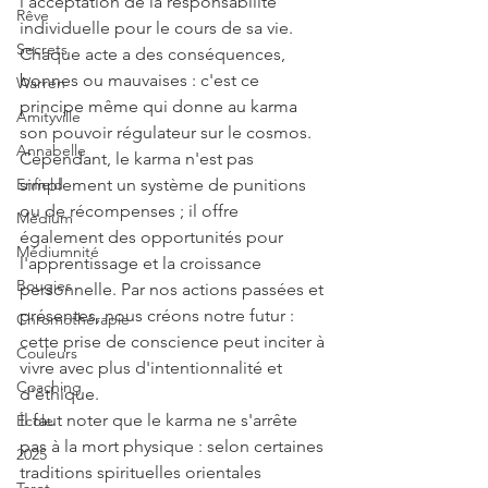
l'acceptation de la responsabilité 
Rêve
individuelle pour le cours de sa vie. 
Secrets
Chaque acte a des conséquences, 
bonnes ou mauvaises : c'est ce 
Warren
principe même qui donne au karma 
Amityville
son pouvoir régulateur sur le cosmos.
Annabelle
Cependant, le karma n'est pas 
simplement un système de punitions 
Enfield
ou de récompenses ; il offre 
Médium
également des opportunités pour 
Médiumnité
l'apprentissage et la croissance 
Bougies
personnelle. Par nos actions passées et 
présentes, nous créons notre futur : 
Chromothérapie
cette prise de conscience peut inciter à 
Couleurs
vivre avec plus d'intentionnalité et 
Coaching
d'éthique.
Il faut noter que le karma ne s'arrête 
École
pas à la mort physique : selon certaines 
2025
traditions spirituelles orientales 