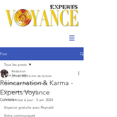
Post
Tous les posts
Rédaction
Tous les posts
23 nov. 2023
6 min de lecture
Réincarnation & Karma -
Horoscope hebdomadaire
Experts Voyance
Horoscope mensuel
Articles
Dernière mise à jour :
5 avr. 2024
Voyance gratuite avec Reynald
Votre communauté