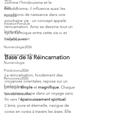
Tarot
comme l'hindouisme et le 
2026
bouddhisme, il influence aussi les 
conditions de naissance dans une 
Pendule
prochaine vie - un concept appelé 
initiationPendule
réincarnation. Ainsi se dessine tout un 
Spiritualité
cycle karmique entre cette vie-ci et 
celle(s) à venir.
TirageVoyance
Numérologie2026
Annéepersonnelle
Base de la Réincarnation 
Numérologie
Prédictions2026
La réincarnation, fondement des 
Renouveau2026
croyances orientales, repose sur un 
Eveilspirituel
principe 
simple
 et 
magnifique
. Chaque 
vie est une étape dans un voyage sans 
TarotdeMarseille
fin vers l'
épanouissement spirituel
.
L'âme, pure et éternelle, navigue de 
corps en corps à travers les âges. Elle 