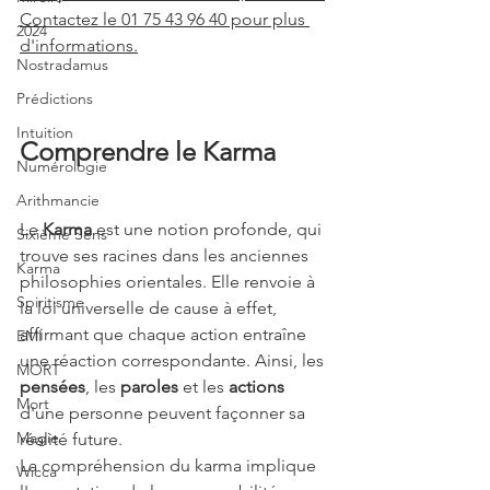
Contactez le 01 75 43 96 40 pour plus 
2024
d'informations.
Nostradamus
Prédictions
Intuition
Comprendre le Karma
Numérologie
Arithmancie
Le 
Karma
 est une notion profonde, qui 
Sixième Sens
trouve ses racines dans les anciennes 
Karma
philosophies orientales. Elle renvoie à 
Spiritisme
la loi universelle de cause à effet, 
affirmant que chaque action entraîne 
EMI
une réaction correspondante. Ainsi, les 
MORT
pensées
, les 
paroles
 et les 
actions
Mort
d'une personne peuvent façonner sa 
Magie
réalité future.
La compréhension du karma implique 
Wicca