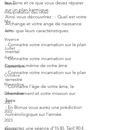
sur Terre et ce que vous devez réparer 
Rêves
sur un plan karmique. 
Interprétation des rêves
Ainsi vous découvrirez : - Quel est votre 
Mai
Archange et votre ange de naissance 
Juin
ainsi que leurs caractéristiques.
Voyance
- Connaitre votre incarnation sur le plan 
Juillet
mental
Août
- Connaitre votre incarnation sur 
l’essence même de votre âme
Septembre
- Connaitre votre incarnation sur le plan 
Octobre
terrestre 
Novembre
- Connaitre l’âge de votre âme, le 
cheminement et votre mission sur 
Décembre
Terre. 
2021
- En Bonus vous aurez une prédiction 
2022
numérologique sur l’année. 
2023
Comptez une séance d'1h30, Tarif 90 €. 
Miroirs