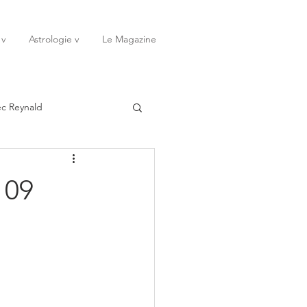
 v
Astrologie v
Le Magazine
ec Reynald
20
Janvier
 09
ssessions
Rêves
Octobre
Novembre