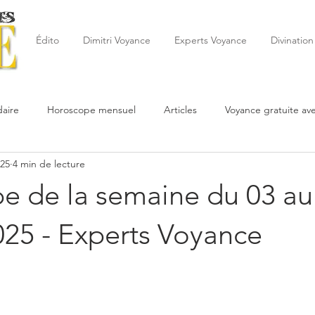
Édito
Dimitri Voyance
Experts Voyance
Divination
aire
Horoscope mensuel
Articles
Voyance gratuite av
025
4 min de lecture
 de la semaine
Astrologie
Reynald
Astrologue
20
e de la semaine du 03 au
Cartomancie
Oracles
Février
Mars
Avril
Po
025 - Experts Voyance
Juin
Voyance
Juillet
Août
Septembre