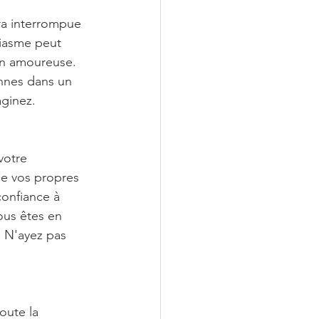
era interrompue 
iasme peut 
on amoureuse. 
nnes dans un 
aginez.
votre 
ue vos propres 
confiance à 
ous êtes en 
. N'ayez pas 
oute la 