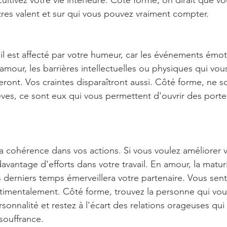
ltivez votre vie intérieure. Côté forme, on dirait que vo
utres valent et sur qui vous pouvez vraiment compter.
vail est affecté par votre humeur, car les événements émo
amour, les barrières intellectuelles ou physiques qui vou
eront. Vos craintes disparaîtront aussi. Côté forme, ne s
êves, ce sont eux qui vous permettent d'ouvrir des porte
.
la cohérence dans vos actions. Si vous voulez améliorer v
avantage d'efforts dans votre travail. En amour, la matur
derniers temps émerveillera votre partenaire. Vous sentir
timentalement. Côté forme, trouvez la personne qui vo
rsonnalité et restez à l'écart des relations orageuses qui
souffrance.