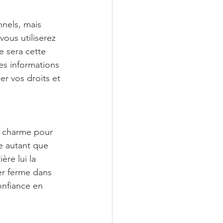
nnels, mais 
ous utiliserez 
 sera cette 
es informations 
er vos droits et 
e charme pour 
e autant que 
re lui la 
er ferme dans 
onfiance en 