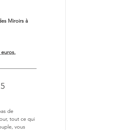
es Miroirs à 
 euros.
25
pas de 
ur, tout ce qui 
ouple, vous 