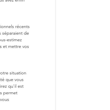
us avez enfin 
tionnels récents 
s séparaient de 
ous-estimez 
s et mettre vos 
otre situation 
ité que vous 
ez qu'il est 
us permet 
 vous 