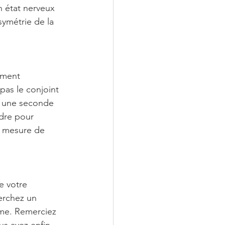
n état nerveux 
ymétrie de la 
ement 
pas le conjoint 
s une seconde 
dre pour 
n mesure de 
e votre 
erchez un 
sme. Remerciez 