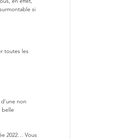
us, en effet, 
nsurmontable si 
r toutes les 
 d’une non 
 belle 
trée 2022… Vous 