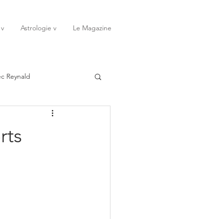
 v
Astrologie v
Le Magazine
ec Reynald
20
Janvier
rts
ssessions
Rêves
Octobre
Novembre