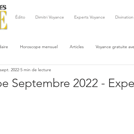
Édito
Dimitri Voyance
Experts Voyance
Divination
aire
Horoscope mensuel
Articles
Voyance gratuite av
 sept. 2022
5 min de lecture
 de la semaine
Astrologie
Reynald
Astrologue
20
e Septembre 2022 - Expe
Cartomancie
Oracles
Février
Mars
Avril
Po
Juin
Voyance
Juillet
Août
Septembre