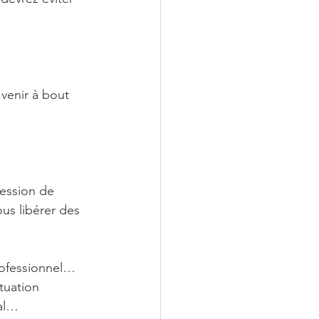
 venir à bout
ression de 
ous libérer des 
rofessionnel… 
tuation 
cal…