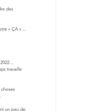
dre des 
votre « ÇA »…
e 2022… 
ps travaille 
 choses 
…
nt un peu de 