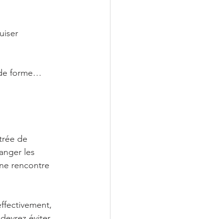
uiser 
ande forme…
trée de 
anger les 
une rencontre 
effectivement, 
devrez éviter 