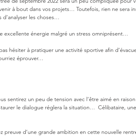
entrée de septembre 2022 sera un peu compliquée pour vo
venir à bout dans vos projets… Toutefois, rien ne sera i
s d’analyser les choses…
ne excellente énergie malgré un stress omniprésent… 
 pas hésiter à pratiquer une activité sportive afin d’évacue
ourriez éprouver…
s sentirez un peu de tension avec l’être aimé en raison
urer le dialogue réglera la situation…  Célibataire, une
…
rez preuve d’une grande ambition en cette nouvelle ren