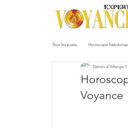
Tous les posts
Horoscope hebdomad
Dimitri d'Alfange
1
Votre communauté
Horoscope
Horoscop
Dimitri
Oracledesmiroirs
Voyance
Interprétation des rêves
Mai