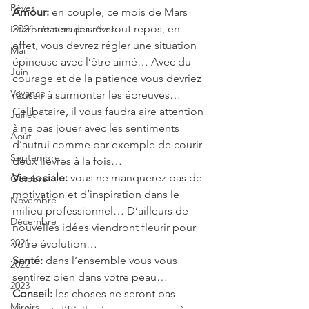
Rêves
Amour:
 en couple, ce mois de Mars 
2021 ne sera pas de tout repos, en 
Interprétation des rêves
effet, vous devrez régler une situation 
Mai
épineuse avec l’être aimé… Avec du 
Juin
courage et de la patience vous devriez 
Voyance
réussir à surmonter les épreuves…
Célibataire, il vous faudra aire attention 
Juillet
à ne pas jouer avec les sentiments 
Août
d’autrui comme par exemple de courir 
Septembre
deux lièvres à la fois… 
Vie sociale:
 vous ne manquerez pas de 
Octobre
motivation et d’inspiration dans le 
Novembre
milieu professionnel… D’ailleurs de 
Décembre
nouvelles idées viendront fleurir pour 
2021
votre évolution…
Santé:
 dans l’ensemble vous vous 
2022
sentirez bien dans votre peau…
2023
Conseil:
 les choses ne seront pas 
Miroirs