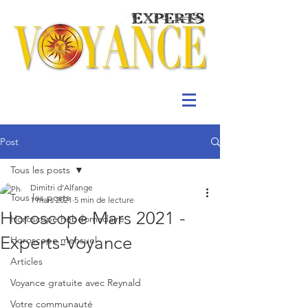
Post
Tous les posts
Dimitri d'Alfange
Tous les posts
1 mars 2021
5 min de lecture
Horoscope Mars 2021 -
Horoscope hebdomadaire
Experts-Voyance
Horoscope mensuel
Articles
Voyance gratuite avec Reynald
Votre communauté