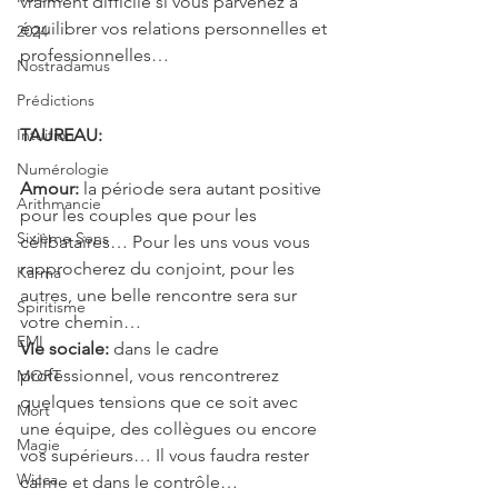
vraiment difficile si vous parvenez à 
équilibrer vos relations personnelles et 
2024
professionnelles…
Nostradamus
Prédictions
Intuition
TAUREAU: 
Numérologie
Amour:
 la période sera autant positive 
Arithmancie
pour les couples que pour les 
Sixième Sens
célibataires… Pour les uns vous vous 
rapprocherez du conjoint, pour les 
Karma
autres, une belle rencontre sera sur 
Spiritisme
votre chemin…
EMI
Vie sociale: 
dans le cadre 
professionnel, vous rencontrerez 
MORT
quelques tensions que ce soit avec 
Mort
une équipe, des collègues ou encore 
Magie
vos supérieurs… Il vous faudra rester 
Wicca
calme et dans le contrôle…