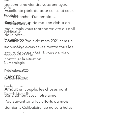
Tarot
personne ne viendra vous ennuyer… 
2026
Excellente période pour celles et ceux 
Pendule
à la recherche d’un emploi…
Santé:
 un coup de mou en début de 
initiationPendule
mois, mais vous reprendrez vite du poil 
Spiritualité
de la bête…
TirageVoyance
Conseil: 
ce mois de mars 2021 sera un 
bon mois si vous savez mettre tous les 
Numérologie2026
atouts de votre côté, à vous de bien 
Annéepersonnelle
contrôler la situation…
Numérologie
Prédictions2026
CANCER: 
Renouveau2026
Eveilspirituel
Amour:
 en couple, les choses iront 
TarotdeMarseille
parfaitement avec l’être aimé. 
Poursuivant ainsi les efforts du mois 
dernier… Célibataire, ce ne sera hélas 