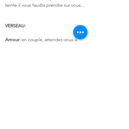
teinte il vous faudra prendre sur vous...
VERSEAU: 
Amour:
 en couple, attendez-vous à 
vivre des moments intenses avec l’être 
aimé, il vous faudra profiter au 
maximum des bonnes vibrations avec 
lui… Célibataire, vous aurez des envies 
de vivre à fond votre vie amoureuse, de 
belles rencontres en perspectives…
Vie sociale:
 pour ce mois de mars 2021 
vous rencontrerez quelques difficulté 
d’entente avec certains de vos 
collègues… Vous constaterez de la 
jalousie de certains, il vous faudra 
passer au-dessus de cela…