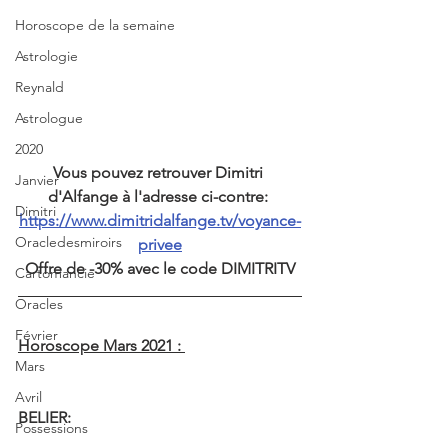
Horoscope de la semaine
Astrologie
Reynald
Astrologue
2020
Vous pouvez retrouver Dimitri 
Janvier
d'Alfange à l'adresse ci-contre: 
Dimitri
https://www.dimitridalfange.tv/voyance-
Oracledesmiroirs
privee
Offre de -30% avec le code DIMITRITV
Cartomancie
Oracles
Février
Horoscope Mars 2021 : 
Mars
Avril
BELIER:
Possessions