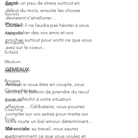
Santé:
 un peu de stress surtout en 
Rêve
début du mois, ensuite les choses 
Secrets
devraient s’améliorer…
Warren
Conseil:
 il ne faudra pas hésiter à vous 
rapprocher des vos amis et vos 
Amityville
proches surtout pour sortir ce que vous 
Annabelle
avez sur le coeur...
Enfield
Médium
GEMEAUX: 
Médiumnité
Bougies
Amour:
 si vous êtes en couple, vous 
Chromothérapie
sentirez le besoin de prendre du recul 
pour réfléchir à votre situation 
Couleurs
affective… Célibataire, vous pourrez 
Coaching
compter sur vos astres pour mette sur 
École
votre route un bel amour déterminant…
2025
Vie sociale:
 au travail, vous saurez 
pertinemment ce que vous voulez et 