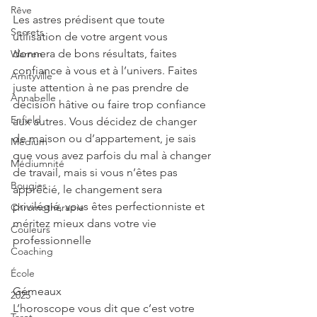
Rêve
Les astres prédisent que toute 
Secrets
utilisation de votre argent vous 
donnera de bons résultats, faites 
Warren
confiance à vous et à l’univers. Faites 
Amityville
juste attention à ne pas prendre de 
Annabelle
décision hâtive ou faire trop confiance 
Enfield
aux autres. Vous décidez de changer 
de maison ou d’appartement, je sais 
Médium
que vous avez parfois du mal à changer 
Médiumnité
de travail, mais si vous n’êtes pas 
Bougies
apprécié, le changement sera 
privilégié, vous êtes perfectionniste et 
Chromothérapie
méritez mieux dans votre vie 
Couleurs
professionnelle
Coaching
École
Gémeaux
2025
L’horoscope vous dit que c’est votre 