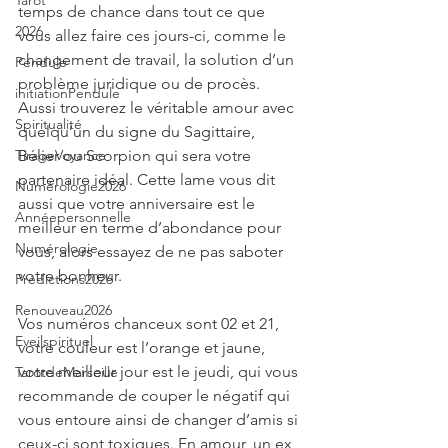
Tarot
temps de chance dans tout ce que 
2026
vous allez faire ces jours-ci, comme le 
changement de travail, la solution d’un 
Pendule
problème juridique ou de procès. 
initiationPendule
Aussi trouverez le véritable amour avec 
Spiritualité
quelqu’un du signe du Sagittaire, 
TirageVoyance
Bélier ou Scorpion qui sera votre 
partenaire idéal. Cette lame vous dit 
Numérologie2026
aussi que votre anniversaire est le 
Annéepersonnelle
meilleur en terme d’abondance pour 
Numérologie
vous, alors essayez de ne pas saboter 
votre bonheur.
Prédictions2026
Renouveau2026
Vos numéros chanceux sont 02 et 21, 
Eveilspirituel
votre couleur est l’orange et jaune, 
votre meilleur jour est le jeudi, qui vous 
TarotdeMarseille
recommande de couper le négatif qui 
vous entoure ainsi de changer d’amis si 
ceux-ci sont toxiques. En amour, un ex 