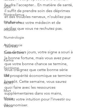
faudra l'accepter... En matière de santé, 
2024
il suffit de prendre soin des déprimes 
Nostradamus
et des troubles nerveux, n’oubliez pas 
Prédictions
d’aller chez votre médecin et de 
vérifier que vous ne rechutez pas. 
Intuition
Numérologie
Arithmancie
Taureau
Ces derniers jours, votre signe a souri à 
Sixième Sens
la bonne fortune, mais vous avez peur 
Karma
que votre bonne chance se termine, 
Spiritisme
vous craignez que cette bonne série 
EMI
de prospérité économique se termine 
bientôt. Cette semaine, vous saurez 
MORT
quoi faire avec les ressources 
Mort
supplémentaires dans vos mains, 
Magie
suivez votre intuition pour l’investir ou 
l’économiser.
Wicca