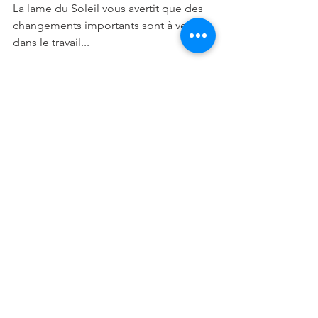
La lame du Soleil vous avertit que des 
changements importants sont à venir 
dans le travail...
Votre meilleur jour est le lundi, vos 
numéros magiques sont 05 et 23, votre 
couleur est l’orange et le jaune et votre 
compatibilité en amour est avec le 
signe du Bélier, des Gémeaux et de la 
Vierge. Si vous souhaitez vendre un 
bien immobilier, c'est le moment... 
Méfiez-vous de la colère au travail, 
rappelez-vous qu’il est préférable de 
ne pas prêter attention à ces 
personnes qui cherchent seulement à 
vous déranger, rappelez-vous que 
votre signe attire beaucoup de jalousie.