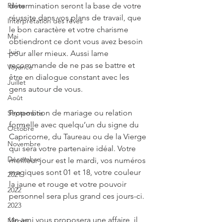
Rêves
détermination seront la base de votre 
réussite dans vos plans de travail, que 
Interprétation des rêves
le bon caractère et votre charisme 
Mai
obtiendront ce dont vous avez besoin 
Juin
pour aller mieux. Aussi lame 
recommande de ne pas se battre et 
Voyance
être en dialogue constant avec les 
Juillet
gens autour de vous.
Août
Proposition de mariage ou relation 
Septembre
formelle avec quelqu’un du signe du 
Octobre
Capricorne, du Taureau ou de la Vierge 
Novembre
qui sera votre partenaire idéal. Votre 
Décembre
meilleur jour est le mardi, vos numéros 
magiques sont 01 et 18, votre couleur 
2021
la jaune et rouge et votre pouvoir 
2022
personnel sera plus grand ces jours-ci.
2023
Un ami vous proposera une affaire, il 
Miroirs