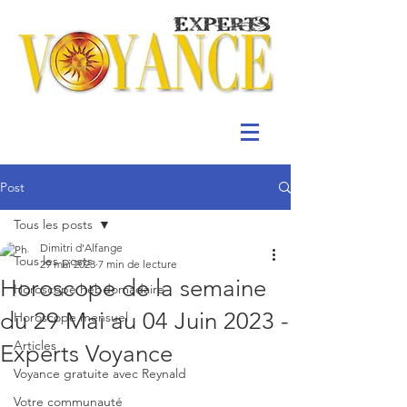
Post
Tous les posts
Dimitri d'Alfange
Tous les posts
29 mai 2023
7 min de lecture
Horoscope de la semaine
Horoscope hebdomadaire
du 29 Mai au 04 Juin 2023 -
Horoscope mensuel
Articles
Experts Voyance
Voyance gratuite avec Reynald
Votre communauté