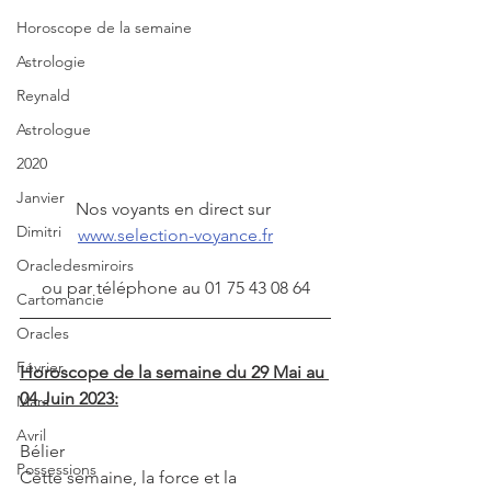
Horoscope de la semaine
Astrologie
Reynald
Astrologue
2020
Janvier
Nos voyants en direct sur 
Dimitri
www.selection-voyance.fr
Oracledesmiroirs
ou par téléphone au 01 75 43 08 64
Cartomancie
Oracles
Février
Horoscope de la semaine du 29 Mai au 
04 Juin 2023:
Mars
Avril
Bélier
Possessions
Cette semaine, la force et la 