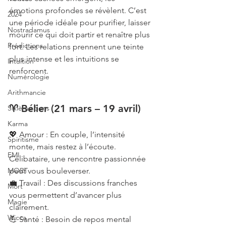
émotions profondes se révèlent. C’est 
2024
une période idéale pour purifier, laisser 
Nostradamus
mourir ce qui doit partir et renaître plus 
Prédictions
fort. Les relations prennent une teinte 
plus intense et les intuitions se 
Intuition
renforcent.
Numérologie
Arithmancie
♈ Bélier (21 mars – 19 avril)
Sixième Sens
Karma
💖 Amour : En couple, l’intensité 
Spiritisme
monte, mais restez à l’écoute. 
EMI
Célibataire, une rencontre passionnée 
MORT
peut vous bouleverser.
💼 Travail : Des discussions franches 
Mort
vous permettent d’avancer plus 
Magie
clairement.
Wicca
💪 Santé : Besoin de repos mental 