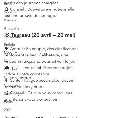
après des journées chargées.
Rêve
🔮 Conseil : L’ouverture émotionnelle 
Secrets
est une preuve de courage.
Warren
Amityville
♉ Taureau (20 avril – 20 mai)
Annabelle
Enfield
💖 Amour : En couple, des clarifications 
Médium
renforcent le lien. Célibataire, une 
Médiumnité
relation marquante pourrait voir le jour.
💼 Travail : Vous stabilisez vos projets 
Bougies
grâce à votre constance.
Chromothérapie
💪 Santé : Fatigue accumulée, besoin 
Couleurs
de ralentir le rythme.
🔮 Conseil : Ce que vous consolidez 
Coaching
maintenant vous portera loin.
École
2025