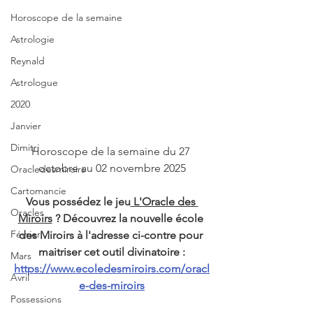
Horoscope de la semaine
Astrologie
Reynald
Astrologue
2020
Janvier
Dimitri
Horoscope de la semaine du 27 
octobre au 02 novembre 2025
Oracledesmiroirs
Cartomancie
Vous possédez le jeu
 L'Oracle des 
Oracles
Miroirs
 ? Découvrez la nouvelle école 
Février
des Miroirs à l'adresse ci-contre pour 
maitriser cet outil divinatoire :
Mars
https://www.ecoledesmiroirs.com/oracl
Avril
e-des-miroirs
Possessions