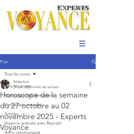
Post
Tous les posts
Rédaction
Tous les posts
27 oct. 2025
4 min de lecture
Horoscope de la semaine
Horoscope hebdomadaire
du 27 octobre au 02
Horoscope mensuel
Articles
novembre 2025 - Experts
Voyance gratuite avec Reynald
Voyance
Votre communauté