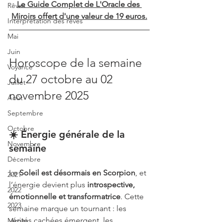
Le Guide Complet de L'Oracle des 
Rêves
Miroirs offert d'une valeur de 19 euros.
Interprétation des rêves
Mai
Juin
Horoscope de la semaine 
Voyance
du 27 octobre au 02 
Juillet
novembre 2025
Août
Septembre
Octobre
☀️ Énergie générale de la 
Novembre
semaine
Décembre
Le 
Soleil est désormais en Scorpion
, et 
2021
l’énergie devient plus 
introspective, 
2022
émotionnelle et transformatrice
. Cette 
2023
semaine marque un tournant : les 
vérités cachées émergent, les 
Miroirs