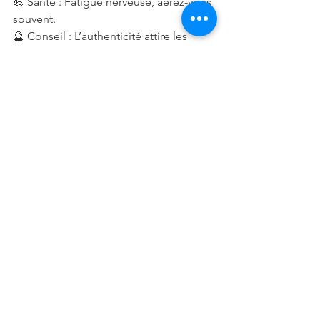
💪 Santé : Fatigue nerveuse, aérez-vous 
souvent.
🔮 Conseil : L’authenticité attire les 
bonnes connexions.
♓ Poissons (19 février – 20 
mars)
💖 Amour : En couple, vous vibrez sur 
une belle complicité émotionnelle. 
Célibataire, une rencontre d’âme à 
âme est possible.
💼 Travail : Votre créativité s’exprime 
avec justesse.
💪 Santé : Hypersensibilité à équilibrer 
par le calme et la nature.
🔮 Conseil : Suivez votre intuition, elle 
ne se trompe pas.