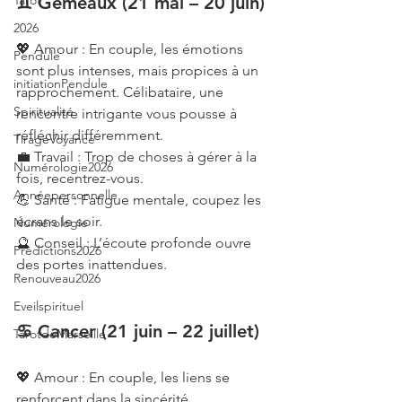
Tarot
♊ Gémeaux (21 mai – 20 juin)
2026
💖 Amour : En couple, les émotions 
Pendule
sont plus intenses, mais propices à un 
initiationPendule
rapprochement. Célibataire, une 
Spiritualité
rencontre intrigante vous pousse à 
réfléchir différemment.
TirageVoyance
💼 Travail : Trop de choses à gérer à la 
Numérologie2026
fois, recentrez-vous.
Annéepersonnelle
💪 Santé : Fatigue mentale, coupez les 
écrans le soir.
Numérologie
🔮 Conseil : L’écoute profonde ouvre 
Prédictions2026
des portes inattendues.
Renouveau2026
Eveilspirituel
♋ Cancer (21 juin – 22 juillet)
TarotdeMarseille
💖 Amour : En couple, les liens se 
renforcent dans la sincérité. 