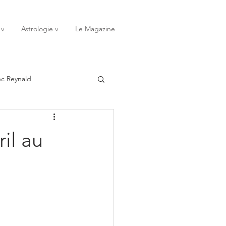
 v
Astrologie v
Le Magazine
ec Reynald
20
Janvier
il au
ssessions
Rêves
Octobre
Novembre