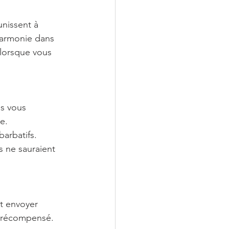
unissent à 
harmonie dans 
 lorsque vous 
us vous 
e. 
arbatifs. 
s ne sauraient 
ut envoyer 
a récompensé.