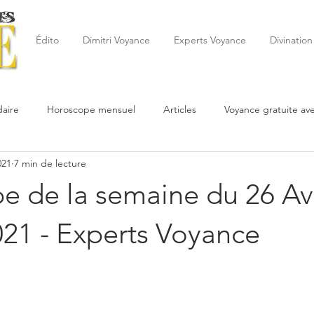
Édito
Dimitri Voyance
Experts Voyance
Divination
aire
Horoscope mensuel
Articles
Voyance gratuite av
021
7 min de lecture
 de la semaine
Astrologie
Reynald
Astrologue
20
 de la semaine du 26 Avr
Cartomancie
Oracles
Février
Mars
Avril
Po
021 - Experts Voyance
Juin
Voyance
Juillet
Août
Septembre