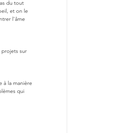
as du tout 
il, et on le 
trer l'âme 
projets sur 
e à la manière 
blèmes qui 