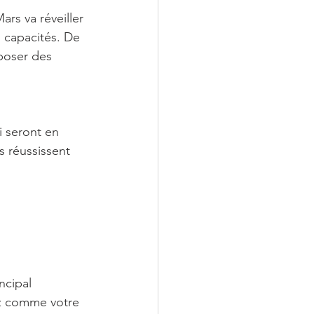
rs va réveiller 
 capacités. De 
 poser des 
i seront en 
s réussissent 
ncipal 
ez comme votre 