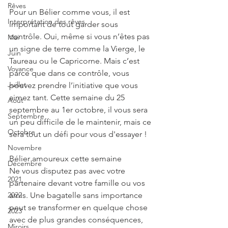
Rêves
Pour un Bélier comme vous, il est 
Interprétation des rêves
important de tout garder sous 
contrôle. Oui, même si vous n’êtes pas 
Mai
un signe de terre comme la Vierge, le 
Juin
Taureau ou le Capricorne. Mais c’est 
Voyance
parce que dans ce contrôle, vous 
Juillet
pouvez prendre l’initiative que vous 
aimez tant. Cette semaine du 25 
Août
septembre au 1er octobre, il vous sera 
Septembre
un peu difficile de le maintenir, mais ce 
Octobre
sera tout un défi pour vous d'essayer ! 
Novembre
Bélier amoureux cette semaine
Décembre
Ne vous disputez pas avec votre 
2021
partenaire devant votre famille ou vos 
2022
amis. Une bagatelle sans importance 
peut se transformer en quelque chose 
2023
avec de plus grandes conséquences, 
Miroirs