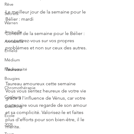
Rêve
Le meilleur jour de la semaine pour le 
Secrets
Bélier : mardi
Warren
Amityville
Conseil de la semaine pour le Bélier : 
concentrez-vous sur vos propres 
Annabelle
problèmes et non sur ceux des autres.
Enfield
Médium
Médiumnité
Taureau
Bougies
Taureau amoureux cette semaine
Chromothérapie
Vous vous sentez heureux de votre vie 
Couleurs
grâce à l'influence de Vénus, car votre 
partenaire vous regarde de son amour 
Coaching
et sa complicité. Valorisez-le et faites 
École
plus d'efforts pour son bien-être, il le 
2025
mérite.