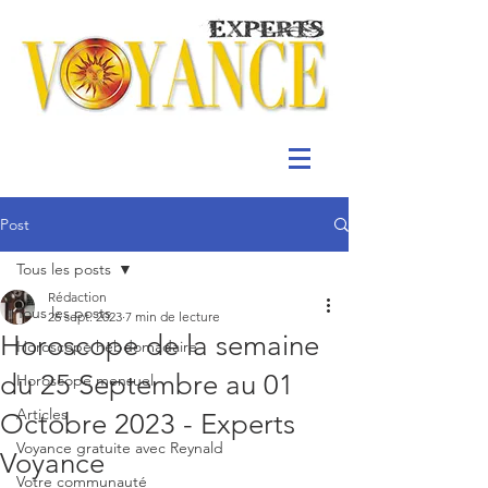
Post
Tous les posts
Rédaction
Tous les posts
26 sept. 2023
7 min de lecture
Horoscope de la semaine
Horoscope hebdomadaire
du 25 Septembre au 01
Horoscope mensuel
Articles
Octobre 2023 - Experts
Voyance gratuite avec Reynald
Voyance
Votre communauté