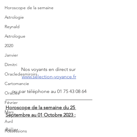
Horoscope de la semaine
Astrologie
Reynald
Astrologue
2020
Janvier
Dimitri
Nos voyants en direct sur 
Oracledesmiroirs
www.selection-voyance.fr
Cartomancie
ou par téléphone au 01 75 43 08 64
Oracles
Février
Horoscope de la semaine du 25 
Mars
Septembre au 01 Octobre 2023 :
Avril
Bélier
Possessions