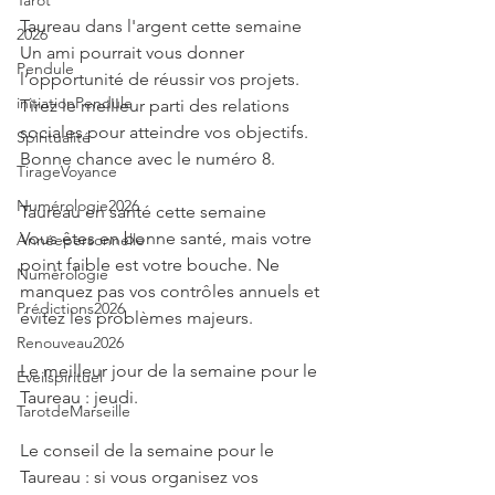
Tarot
Taureau dans l'argent cette semaine
2026
Un ami pourrait vous donner 
Pendule
l’opportunité de réussir vos projets. 
initiationPendule
Tirez le meilleur parti des relations 
sociales pour atteindre vos objectifs. 
Spiritualité
Bonne chance avec le numéro 8.
TirageVoyance
Numérologie2026
Taureau en santé cette semaine
Vous êtes en bonne santé, mais votre 
Annéepersonnelle
point faible est votre bouche. Ne 
Numérologie
manquez pas vos contrôles annuels et 
Prédictions2026
évitez les problèmes majeurs.
Renouveau2026
Le meilleur jour de la semaine pour le 
Eveilspirituel
Taureau : jeudi.
TarotdeMarseille
Le conseil de la semaine pour le 
Taureau : si vous organisez vos 