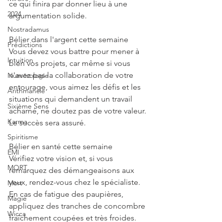
ce qui finira par donner lieu à une 
2024
argumentation solide.
Nostradamus
Bélier dans l'argent cette semaine
Prédictions
Vous devez vous battre pour mener à 
Intuition
bien vos projets, car même si vous 
n'avez pas la collaboration de votre 
Numérologie
entourage, vous aimez les défis et les 
Arithmancie
situations qui demandent un travail 
Sixième Sens
acharné, ne doutez pas de votre valeur. 
Karma
Le succès sera assuré.
Spiritisme
Bélier en santé cette semaine
EMI
Vérifiez votre vision et, si vous 
MORT
remarquez des démangeaisons aux 
yeux, rendez-vous chez le spécialiste. 
Mort
En cas de fatigue des paupières, 
Magie
appliquez des tranches de concombre 
Wicca
fraîchement coupées et très froides.