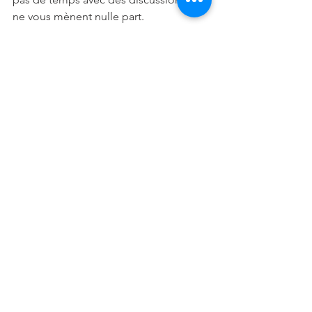
ne vous mènent nulle part.
Le Sagittaire dans l'argent cette 
semaine
Laissez libre cours à votre imagination 
sans complexes, car vous êtes une 
personne très créative. Vous 
apporterez un changement très positif 
dans votre vie. N'ayez pas peur. Bonne 
chance aux examens, entretiens et 
tests en attente. 
Sagittaire en santé cette semaine
Les changements de température ne 
vous conviennent pas très bien. 
Essayez de les éviter car vous serez 
sujet au rhume.