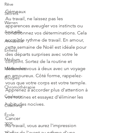
Rêve
Gémeaux
Secrets
Au travail, ne laissez pas les 
Warren
apparences aveugler vos instincts ou 
Amityville
conditionnez vos déterminations. Cela 
accroît le rythme de travail. En amour, 
Annabelle
cette semaine de Noël est idéale pour 
Enfield
des départs surprises avec votre le 
Médium
conjoint. Sortez de la routine et 
détendez vous à deux avec un voyage 
Médiumnité
en amoureux. Côté forme, rappelez-
Bougies
vous que votre corps est votre temple. 
Chromothérapie
Apprenez à accorder plus d'attention à 
Couleurs
vos routines et essayez d'éliminer les 
habitudes nocives.
Coaching
École
Cancer
2025
Au travail, vous aurez l'impression 
d'aller de l'avant au rythme d'une 