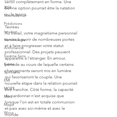
sentir complètement en forme. Une 
2024
bonne option pourrait être la natation 
ou le tennis.
Nostradamus
Prédictions
Taureau
Intuition
Au travail, votre magnétisme personnel 
servira à ouvrir de nombreuses portes 
Numérologie
et à faire progresser votre statut 
Arithmancie
professionnel. Des projets peuvent 
Sixième Sens
apparaître à l'étranger. En amour, 
Karma
période au cours de laquelle certains 
changements seront mis en lumière 
Spiritisme
qui favoriseront le couple. Une 
EMI
nouvelle étape dans la relation pourrait 
MORT
être franchie. Côté forme, la capacité 
de pardonner n'est acquise que 
Mort
lorsque l'on est en totale communion 
Magie
et paix avec soi-même et avec le 
Wicca
monde.