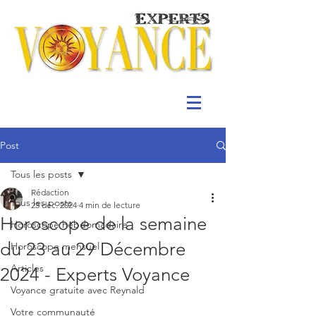
Post
Tous les posts
Rédaction
Tous les posts
23 déc. 2024
4 min de lecture
Horoscope de la semaine
Horoscope hebdomadaire
du 23 au 29 Décembre
Horoscope mensuel
Articles
2024 - Experts Voyance
Voyance gratuite avec Reynald
Votre communauté