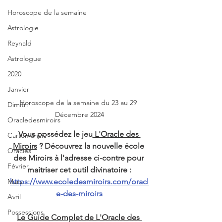
Horoscope de la semaine
Astrologie
Reynald
Astrologue
2020
Janvier
Horoscope de la semaine du 23 au 29 
Dimitri
Décembre 2024
Oracledesmiroirs
Vous possédez le jeu
 L'Oracle des 
Cartomancie
Miroirs
 ? Découvrez la nouvelle école 
Oracles
des Miroirs à l'adresse ci-contre pour 
Février
maitriser cet outil divinatoire :
Mars
https://www.ecoledesmiroirs.com/oracl
e-des-miroirs
Avril
Possessions
Le Guide Complet de L'Oracle des 