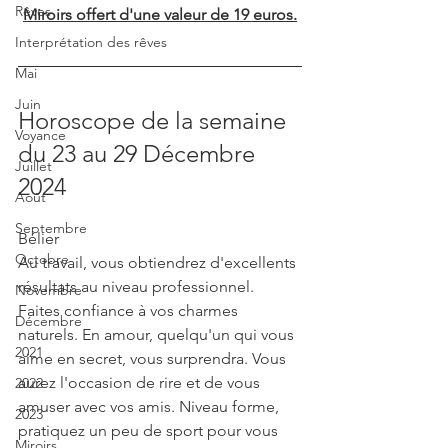
Rêves
Miroirs offert d'une valeur de 19 euros.
Interprétation des rêves
Mai
Juin
Horoscope de la semaine 
Voyance
du 23 au 29 Décembre 
Juillet
2024
Août
Septembre
Bélier
Octobre
Au travail, vous obtiendrez d'excellents 
résultats au niveau professionnel. 
Novembre
Faites confiance à vos charmes 
Décembre
naturels. En amour, quelqu'un qui vous 
2021
aime en secret, vous surprendra. Vous 
aurez l'occasion de rire et de vous 
2022
amuser avec vos amis. Niveau forme, 
2023
pratiquez un peu de sport pour vous 
Miroirs