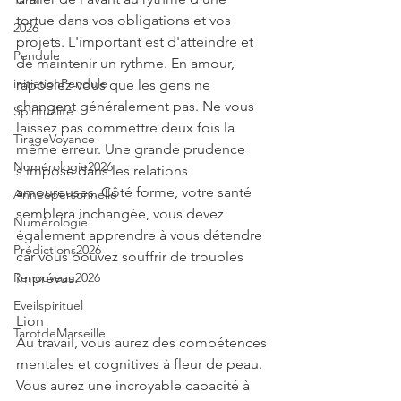
Tarot
tortue dans vos obligations et vos 
2026
projets. L'important est d'atteindre et 
Pendule
de maintenir un rythme. En amour, 
initiationPendule
rappelez-vous que les gens ne 
changent généralement pas. Ne vous 
Spiritualité
laissez pas commettre deux fois la 
TirageVoyance
même erreur. Une grande prudence 
Numérologie2026
s'impose dans les relations 
amoureuses. Côté forme, votre santé 
Annéepersonnelle
semblera inchangée, vous devez 
Numérologie
également apprendre à vous détendre 
Prédictions2026
car vous pouvez souffrir de troubles 
Renouveau2026
imprévus.
Eveilspirituel
Lion
TarotdeMarseille
Au travail, vous aurez des compétences 
mentales et cognitives à fleur de peau. 
Vous aurez une incroyable capacité à 