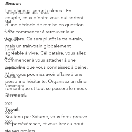
Rêves
Amour:
Les planètes seront calmes ! En 
Interprétation des rêves
couple, ceux d'entre vous qui sortent 
Mai
d'une période de remise en question 
Juin
vont commencer à retrouver leur 
équilibre. Ce sera plutôt le train-train, 
Voyance
mais un train-train globalement 
Juillet
agréable à vivre. Célibataire, vous allez 
Août
commencer à vous attacher à une 
personne que vous connaissez à peine. 
Septembre
Mais vous pourriez avoir affaire à une 
Octobre
personne hésitante. Organisez un dîner 
Novembre
romantique et tout se passera le mieux 
Décembre
du monde.
2021
Travail:
2022
Soutenu par Saturne, vous ferez preuve 
2023
de persévérance, et vous irez au bout 
de vos projets.
Miroirs