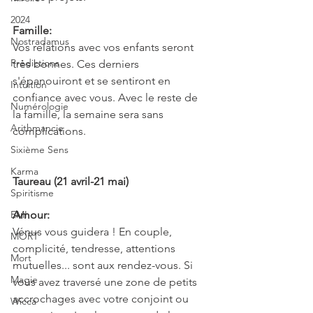
2024
Famille:
Nostradamus
Vos relations avec vos enfants seront 
Prédictions
très bonnes. Ces derniers 
s'épanouiront et se sentiront en 
Intuition
confiance avec vous. Avec le reste de 
Numérologie
la famille, la semaine sera sans 
Arithmancie
complications.
Sixième Sens
Karma
Taureau (21 avril-21 mai)
Spiritisme
EMI
Amour:
Vénus vous guidera ! En couple, 
MORT
complicité, tendresse, attentions 
Mort
mutuelles... sont aux rendez-vous. Si 
Magie
vous avez traversé une zone de petits 
accrochages avec votre conjoint ou 
Wicca