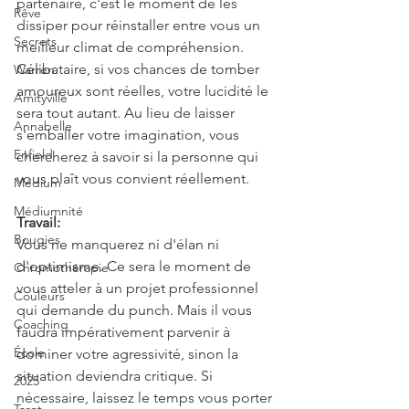
partenaire, c'est le moment de les 
Rêve
dissiper pour réinstaller entre vous un 
Secrets
meilleur climat de compréhension. 
Célibataire, si vos chances de tomber 
Warren
amoureux sont réelles, votre lucidité le 
Amityville
sera tout autant. Au lieu de laisser 
Annabelle
s'emballer votre imagination, vous 
Enfield
chercherez à savoir si la personne qui 
vous plaît vous convient réellement.
Médium
Médiumnité
Travail:
Bougies
Vous ne manquerez ni d'élan ni 
d'optimisme. Ce sera le moment de 
Chromothérapie
vous atteler à un projet professionnel 
Couleurs
qui demande du punch. Mais il vous 
Coaching
faudra impérativement parvenir à 
École
dominer votre agressivité, sinon la 
situation deviendra critique. Si 
2025
nécessaire, laissez le temps vous porter 