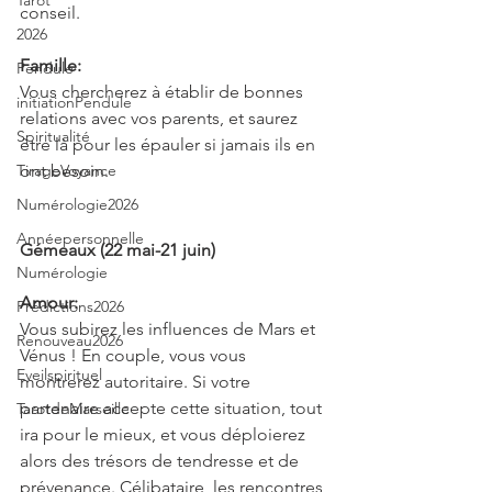
Tarot
conseil.
2026
Famille:
Pendule
Vous chercherez à établir de bonnes 
initiationPendule
relations avec vos parents, et saurez 
Spiritualité
être là pour les épauler si jamais ils en 
TirageVoyance
ont besoin.
Numérologie2026
Annéepersonnelle
Gémeaux (22 mai-21 juin)
Numérologie
Amour:
Prédictions2026
Vous subirez les influences de Mars et 
Renouveau2026
Vénus ! En couple, vous vous 
Eveilspirituel
montrerez autoritaire. Si votre 
partenaire accepte cette situation, tout 
TarotdeMarseille
ira pour le mieux, et vous déploierez 
alors des trésors de tendresse et de 
prévenance. Célibataire, les rencontres 