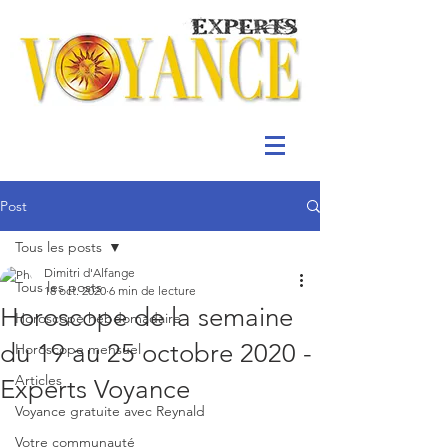
Post
Tous les posts
Dimitri d'Alfange
Tous les posts
18 oct. 2020
6 min de lecture
Horoscope de la semaine
Horoscope hebdomadaire
du 19 au 25 octobre 2020 -
Horoscope mensuel
Articles
Experts Voyance
Voyance gratuite avec Reynald
Votre communauté