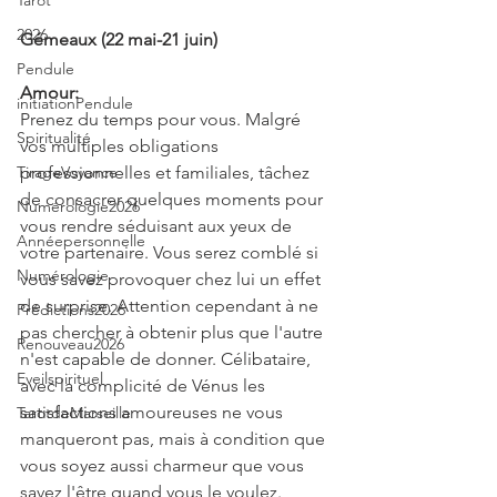
Tarot
2026
Gémeaux (22 mai-21 juin)
Pendule
Amour:
initiationPendule
Prenez du temps pour vous. Malgré 
Spiritualité
vos multiples obligations 
TirageVoyance
professionnelles et familiales, tâchez 
de consacrer quelques moments pour 
Numérologie2026
vous rendre séduisant aux yeux de 
Annéepersonnelle
votre partenaire. Vous serez comblé si 
Numérologie
vous savez provoquer chez lui un effet 
de surprise. Attention cependant à ne 
Prédictions2026
pas chercher à obtenir plus que l'autre 
Renouveau2026
n'est capable de donner. Célibataire, 
Eveilspirituel
avec la complicité de Vénus les 
satisfactions amoureuses ne vous 
TarotdeMarseille
manqueront pas, mais à condition que 
vous soyez aussi charmeur que vous 
savez l'être quand vous le voulez.