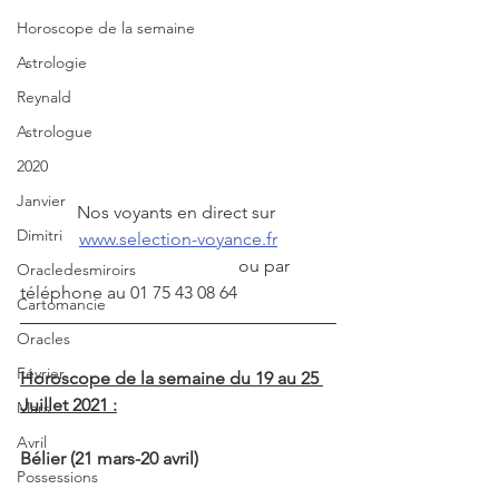
Horoscope de la semaine
Astrologie
Reynald
Astrologue
2020
Janvier
Nos voyants en direct sur 
Dimitri
www.selection-voyance.fr
                                                 ou par 
Oracledesmiroirs
téléphone au 01 75 43 08 64
Cartomancie
Oracles
Février
Horoscope de la semaine du 19 au 25 
Juillet 2021 :
Mars
Avril
Bélier (21 mars-20 avril)
Possessions