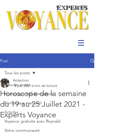
Post
Tous les posts
Rédaction
Tous les posts
18 juil. 2021
6 min de lecture
Horoscope de la semaine
Horoscope hebdomadaire
du 19 au 25 Juillet 2021 -
Horoscope mensuel
Articles
Experts Voyance
Voyance gratuite avec Reynald
Votre communauté