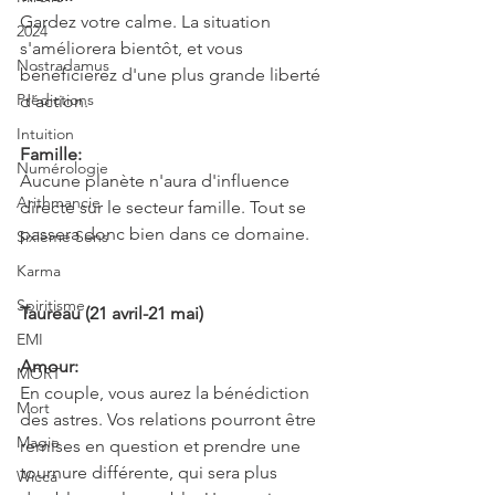
Gardez votre calme. La situation 
2024
s'améliorera bientôt, et vous 
Nostradamus
bénéficierez d'une plus grande liberté 
Prédictions
d'action.
Intuition
Famille:
Numérologie
Aucune planète n'aura d'influence 
Arithmancie
directe sur le secteur famille. Tout se 
passera donc bien dans ce domaine.
Sixième Sens
Karma
Spiritisme
Taureau (21 avril-21 mai)
EMI
Amour:
MORT
En couple, vous aurez la bénédiction 
Mort
des astres. Vos relations pourront être 
Magie
remises en question et prendre une 
tournure différente, qui sera plus 
Wicca