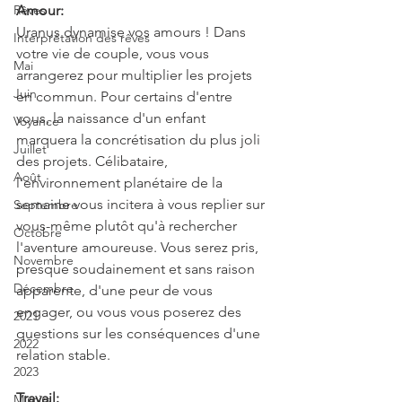
Rêves
Amour:
Uranus dynamise vos amours ! Dans 
Interprétation des rêves
votre vie de couple, vous vous 
Mai
arrangerez pour multiplier les projets 
Juin
en commun. Pour certains d'entre 
vous, la naissance d'un enfant 
Voyance
marquera la concrétisation du plus joli 
Juillet
des projets. Célibataire, 
Août
l'environnement planétaire de la 
semaine vous incitera à vous replier sur 
Septembre
vous-même plutôt qu'à rechercher 
Octobre
l'aventure amoureuse. Vous serez pris, 
Novembre
presque soudainement et sans raison 
Décembre
apparente, d'une peur de vous 
engager, ou vous vous poserez des 
2021
questions sur les conséquences d'une 
2022
relation stable.
2023
Travail:
Miroirs