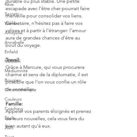
durable ou plus stable. Une petite 
Rêve
escapade avec l'être cher pourrait faire 
Secrets
merveille pour consolider vos liens. 
Célibataire, n'hésitez pas à faire vos 
Warren
valises et à partir à l'étranger: l'amour 
Amityville
aura de grandes chances d'être au 
Annabelle
bout du voyage.
Enfield
Travail:
Médium
Grâce à Mercure, qui vous procurera 
Médiumnité
charme et sens de la diplomatie, il est 
Bougies
possible que l'on vous confie un rôle 
de conseiller.
Chromothérapie
Couleurs
Famille:
Coaching
Appeler vos parents éloignés et prenez 
École
de leurs nouvelles, cela vous fera du 
bien autant qu'à eux.
2025