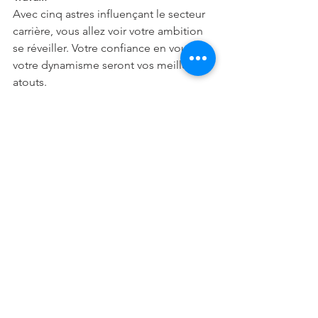
Avec cinq astres influençant le secteur 
carrière, vous allez voir votre ambition 
se réveiller. Votre confiance en vous et 
votre dynamisme seront vos meilleurs 
atouts.
Famille:
Mercure allégera le climat en famille, 
en y mettant une joyeuse animation. 
Tous ceux d'entre vous qui se sont fait 
du souci pour leurs parents, vont 
retrouver le sourire.
Verseau (21 janvier-19 février)
Amour:
Célibataires, Vénus vous donne des 