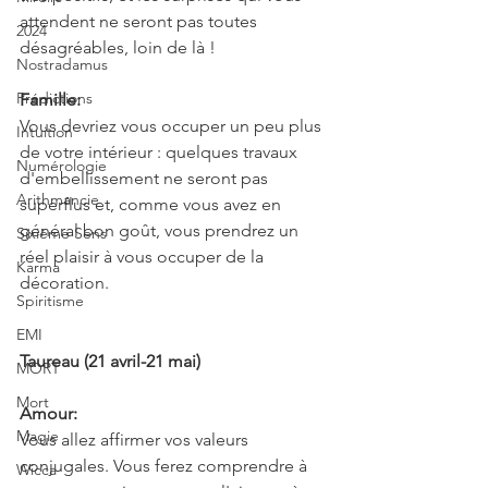
attendent ne seront pas toutes 
2024
désagréables, loin de là !
Nostradamus
Prédictions
Famille:
Vous devriez vous occuper un peu plus 
Intuition
de votre intérieur : quelques travaux 
Numérologie
d'embellissement ne seront pas 
Arithmancie
superflus et, comme vous avez en 
général bon goût, vous prendrez un 
Sixième Sens
réel plaisir à vous occuper de la 
Karma
décoration.
Spiritisme
EMI
Taureau (21 avril-21 mai)
MORT
Mort
Amour:
Magie
Vous allez affirmer vos valeurs 
conjugales. Vous ferez comprendre à 
Wicca