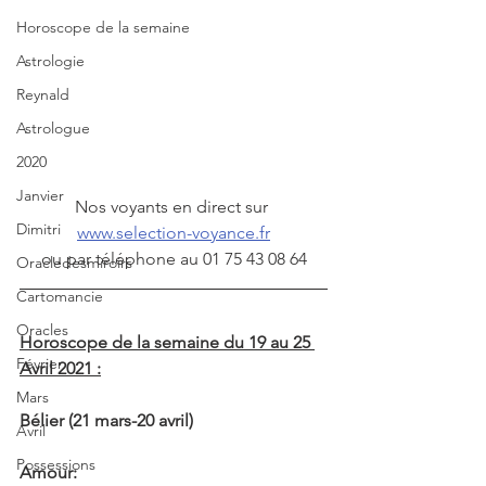
Horoscope de la semaine
Astrologie
Reynald
Astrologue
2020
Janvier
Nos voyants en direct sur 
Dimitri
www.selection-voyance.fr
ou par téléphone au 01 75 43 08 64
Oracledesmiroirs
Cartomancie
Oracles
Horoscope de la semaine du 19 au 25 
Février
Avril 2021 :
Mars
Bélier (21 mars-20 avril)
Avril
Possessions
Amour: