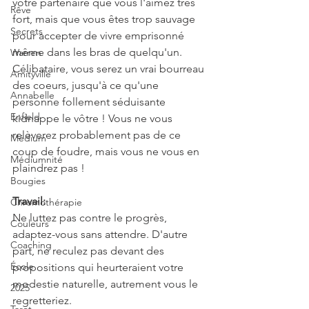
votre partenaire que vous l'aimez très 
Rêve
fort, mais que vous êtes trop sauvage 
Secrets
pour accepter de vivre emprisonné 
même dans les bras de quelqu'un. 
Warren
Célibataire, vous serez un vrai bourreau 
Amityville
des coeurs, jusqu'à ce qu'une 
Annabelle
personne follement séduisante 
Enfield
kidnappe le vôtre ! Vous ne vous 
relèverez probablement pas de ce 
Médium
coup de foudre, mais vous ne vous en 
Médiumnité
plaindrez pas !
Bougies
Travail:
Chromothérapie
Ne luttez pas contre le progrès, 
Couleurs
adaptez-vous sans attendre. D'autre 
Coaching
part, ne reculez pas devant des 
École
propositions qui heurteraient votre 
modestie naturelle, autrement vous le 
2025
regretteriez.