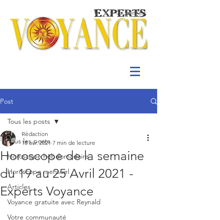
Post
Tous les posts
Rédaction
Tous les posts
18 avr. 2021
7 min de lecture
Horoscope de la semaine
Horoscope hebdomadaire
du 19 au 25 Avril 2021 -
Horoscope mensuel
Articles
Experts Voyance
Voyance gratuite avec Reynald
Votre communauté