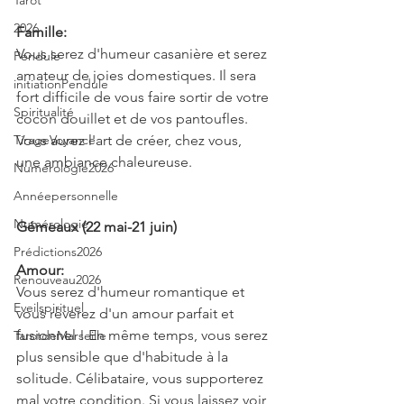
Tarot
2026
Famille:
Vous serez d'humeur casanière et serez 
Pendule
amateur de joies domestiques. Il sera 
initiationPendule
fort difficile de vous faire sortir de votre 
Spiritualité
cocon douillet et de vos pantoufles. 
TirageVoyance
Vous aurez l'art de créer, chez vous, 
une ambiance chaleureuse.
Numérologie2026
Annéepersonnelle
Numérologie
Gémeaux (22 mai-21 juin)
Prédictions2026
Amour:
Renouveau2026
Vous serez d'humeur romantique et 
Eveilspirituel
vous rêverez d'un amour parfait et 
fusionnel ! En même temps, vous serez 
TarotdeMarseille
plus sensible que d'habitude à la 
solitude. Célibataire, vous supporterez 
mal votre condition. Si vous laissez voir 