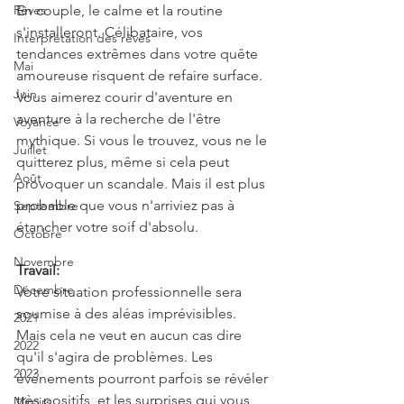
Rêves
En couple, le calme et la routine 
s'installeront. Célibataire, vos 
Interprétation des rêves
tendances extrêmes dans votre quête 
Mai
amoureuse risquent de refaire surface. 
Juin
Vous aimerez courir d'aventure en 
aventure à la recherche de l'être 
Voyance
mythique. Si vous le trouvez, vous ne le 
Juillet
quitterez plus, même si cela peut 
Août
provoquer un scandale. Mais il est plus 
probable que vous n'arriviez pas à 
Septembre
étancher votre soif d'absolu.
Octobre
Novembre
Travail:
Décembre
Votre situation professionnelle sera 
soumise à des aléas imprévisibles. 
2021
Mais cela ne veut en aucun cas dire 
2022
qu'il s'agira de problèmes. Les 
2023
événements pourront parfois se révéler 
très positifs, et les surprises qui vous 
Miroirs