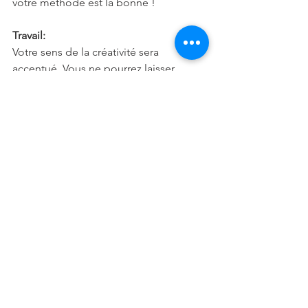
votre méthode est la bonne !
Travail:
Votre sens de la créativité sera 
accentué. Vous ne pourrez laisser 
passer cette occasion en or. Déployez 
au maximum votre activité. Les 
résultats seront à la mesure de l'effort 
fourni.
Famille:
Vous serez attiré par les personnes 
mystérieuses et parfois même par 
celles qui dissimulent le vide de leur 
esprit derrière le rideau de fumée des 
mots creux. En fait, vous vous satisferez 
un peu trop d'incertitudes et remettrez 
à demain la conclusion de vos 
entreprises amicales.