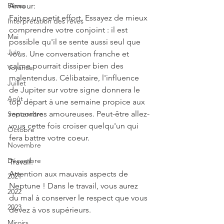
Rêves
Amour:
Faites un petit effort. Essayez de mieux 
Interprétation des rêves
comprendre votre conjoint : il est 
Mai
possible qu'il se sente aussi seul que 
Juin
vous. Une conversation franche et 
calme pourrait dissiper bien des 
Voyance
malentendus. Célibataire, l'influence 
Juillet
de Jupiter sur votre signe donnera le 
Août
top départ à une semaine propice aux 
rencontres amoureuses. Peut-être allez-
Septembre
vous cette fois croiser quelqu'un qui 
Octobre
fera battre votre coeur.
Novembre
Décembre
Travail:
Attention aux mauvais aspects de 
2021
Neptune ! Dans le travail, vous aurez 
2022
du mal à conserver le respect que vous 
2023
devez à vos supérieurs.
Miroirs