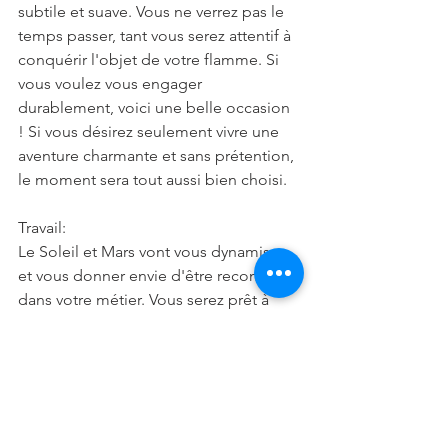
subtile et suave. Vous ne verrez pas le 
temps passer, tant vous serez attentif à 
conquérir l'objet de votre flamme. Si 
vous voulez vous engager 
durablement, voici une belle occasion 
! Si vous désirez seulement vivre une 
aventure charmante et sans prétention, 
le moment sera tout aussi bien choisi.
Travail:
Le Soleil et Mars vont vous dynamiser 
et vous donner envie d'être reconnu 
dans votre métier. Vous serez prêt à 
vous donner du mal pour cela. Mais 
attention : vous risquez aussi de vous 
montrer trop agressif dans vos 
relations avec votre entourage 
professionnel, ce qui se retournerait 
immédiatement contre vous. Il faudra à 