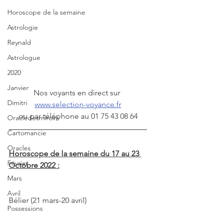
Horoscope de la semaine
Astrologie
Reynald
Astrologue
2020
Janvier
Nos voyants en direct sur 
Dimitri
www.selection-voyance.fr
ou par téléphone au 01 75 43 08 64
Oracledesmiroirs
Cartomancie
Oracles
Horoscope de la semaine du 17 au 23 
Février
Octobre 2022 :
Mars
Avril
Bélier (21 mars-20 avril)
Possessions