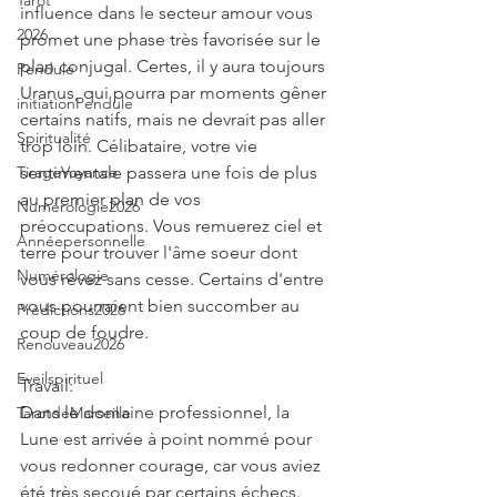
Tarot
influence dans le secteur amour vous 
2026
promet une phase très favorisée sur le 
plan conjugal. Certes, il y aura toujours 
Pendule
Uranus, qui pourra par moments gêner 
initiationPendule
certains natifs, mais ne devrait pas aller 
Spiritualité
trop loin. Célibataire, votre vie 
TirageVoyance
sentimentale passera une fois de plus 
au premier plan de vos 
Numérologie2026
préoccupations. Vous remuerez ciel et 
Annéepersonnelle
terre pour trouver l'âme soeur dont 
Numérologie
vous rêvez sans cesse. Certains d'entre 
vous pourraient bien succomber au 
Prédictions2026
coup de foudre.
Renouveau2026
Eveilspirituel
Travail:
Dans le domaine professionnel, la 
TarotdeMarseille
Lune est arrivée à point nommé pour 
vous redonner courage, car vous aviez 
été très secoué par certains échecs. 