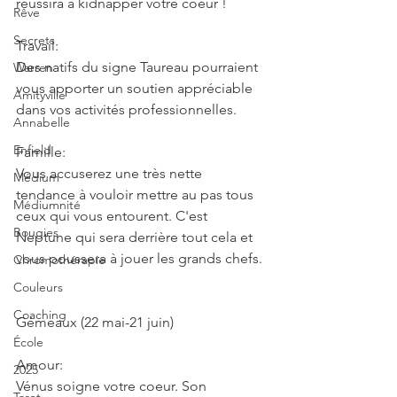
réussira à kidnapper votre coeur !
Rêve
Secrets
Travail:
Des natifs du signe Taureau pourraient 
Warren
vous apporter un soutien appréciable 
Amityville
dans vos activités professionnelles.
Annabelle
Enfield
Famille:
Vous accuserez une très nette 
Médium
tendance à vouloir mettre au pas tous 
Médiumnité
ceux qui vous entourent. C'est 
Bougies
Neptune qui sera derrière tout cela et 
vous poussera à jouer les grands chefs.
Chromothérapie
Couleurs
Coaching
Gémeaux (22 mai-21 juin)
École
Amour:
2025
Vénus soigne votre coeur. Son 