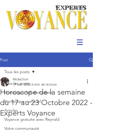
Post
Tous les posts
Rédaction
Tous les posts
17 oct. 2022
6 min de lecture
Horoscope de la semaine
Horoscope hebdomadaire
du 17 au 23 Octobre 2022 -
Horoscope mensuel
Articles
Experts Voyance
Voyance gratuite avec Reynald
Votre communauté