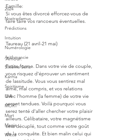
Famille:
2024
Si vous êtes divorcé efforcez-vous de 
Nostradamus
faire taire vos rancoeurs éventuelles.
Prédictions
Intuition
Taureau (21 avril-21 mai)
Numérologie
Arithmancie
Amour:
Petite forme. Dans votre vie de couple, 
Sixième Sens
vous risquez d'éprouver un sentiment 
Karma
de lassitude. Vous vous sentirez mal 
Spiritisme
aimé, mal compris, et vos relations 
EMI
avec l'homme (la femme) de votre vie 
seront tendues. Voilà pourquoi vous 
MORT
serez tenté d'aller chercher votre plaisir 
Mort
ailleurs. Célibataire, votre magnétisme 
Magie
sera décuplé, tout comme votre goût 
de la conquête. Et bien malin celui qui 
Wicca