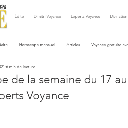
Édito
Dimitri Voyance
Experts Voyance
Divination
aire
Horoscope mensuel
Articles
Voyance gratuite av
021
6 min de lecture
 de la semaine
Astrologie
Reynald
Astrologue
20
e de la semaine du 17 au
Cartomancie
Oracles
Février
Mars
Avril
Po
xperts Voyance
Juin
Voyance
Juillet
Août
Septembre