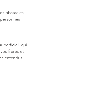
es obstacles. 
 personnes 
perficiel, qui 
vos frères et 
 malentendus 
 