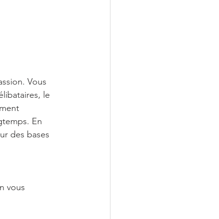
assion. Vous 
ibataires, le 
mment 
ngtemps. En 
sur des bases 
on vous 