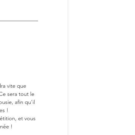
ra vite que 
Ce sera tout le 
sie, afin qu'il 
es ! 
tition, et vous 
 née !