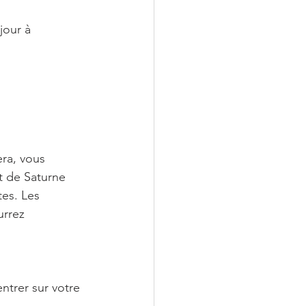
jour à 
ra, vous 
t de Saturne 
tes. Les 
urrez 
trer sur votre 