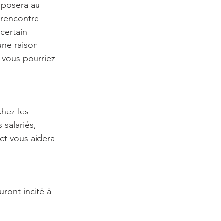
sposera au 
 rencontre 
certain 
une raison 
 vous pourriez 
chez les 
salariés, 
ct vous aidera 
ront incité à 