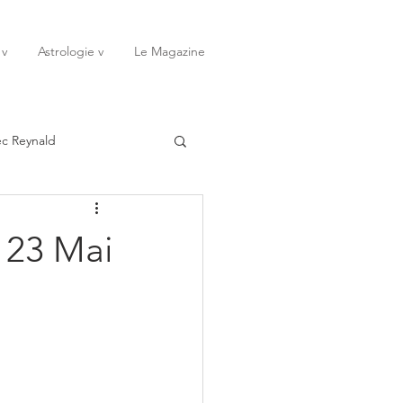
 v
Astrologie v
Le Magazine
ec Reynald
20
Janvier
 23 Mai
ssessions
Rêves
Octobre
Novembre