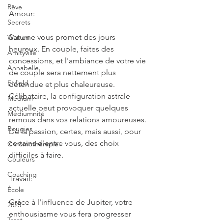
Rêve
Amour:
Secrets
Saturne vous promet des jours 
Warren
heureux. En couple, faites des 
Amityville
concessions, et l'ambiance de votre vie 
Annabelle
de couple sera nettement plus 
Enfield
détendue et plus chaleureuse. 
Célibataire, la configuration astrale 
Médium
actuelle peut provoquer quelques 
Médiumnité
remous dans vos relations amoureuses. 
Bougies
De la passion, certes, mais aussi, pour 
certains d'entre vous, des choix 
Chromothérapie
difficiles à faire.
Couleurs
Coaching
Travail:
École
Grâce à l'influence de Jupiter, votre 
2025
enthousiasme vous fera progresser 