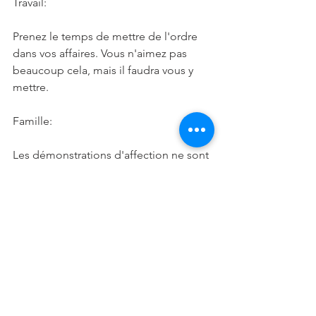
Travail:
Prenez le temps de mettre de l'ordre 
dans vos affaires. Vous n'aimez pas 
beaucoup cela, mais il faudra vous y 
mettre.
Famille:
Les démonstrations d'affection ne sont 
pas votre style. Mais vous vous 
rattraperez sur les actes. Pourtant, 
efforcez-vous de dire à tous vos êtres 
chers, que vous les aimez. Cela leur 
fera plaisir.
Verseau (21 janvier-19 février)