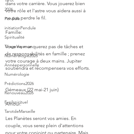
Tarot
dans votre carrière. Vous jouerez bien 
2026
votre rôle et l'astre vous aidera aussi à 
ne pas perdre le fil.
Pendule
initiationPendule
Famille:
Spiritualité
TirageVoyance
Vous ne manquerez pas de tâches et 
de responsabilités en famille ; prenez 
Numérologie2026
votre courage à deux mains. Jupiter 
Annéepersonnelle
soutiendra et récompensera vos efforts.
Numérologie
Prédictions2026
Gémeaux (22 mai-21 juin)
Renouveau2026
Eveilspirituel
Amour:
TarotdeMarseille
Les Planètes seront vos amies. En 
couple, vous serez plein d'attentions 
pour votre conjoint ou partenaire. Mais 