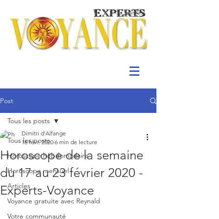
Post
Tous les posts
Dimitri d'Alfange
Tous les posts
16 févr. 2020
6 min de lecture
Horoscope de la semaine
Horoscope hebdomadaire
du 17 au 23 février 2020 -
Horoscope mensuel
Articles
Experts-Voyance
Voyance gratuite avec Reynald
Votre communauté