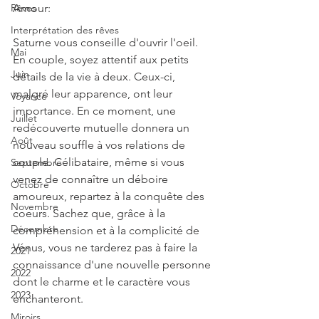
Rêves
Amour:
Interprétation des rêves
Saturne vous conseille d'ouvrir l'oeil. 
Mai
En couple, soyez attentif aux petits 
Juin
détails de la vie à deux. Ceux-ci, 
malgré leur apparence, ont leur 
Voyance
importance. En ce moment, une 
Juillet
redécouverte mutuelle donnera un 
Août
nouveau souffle à vos relations de 
couple. Célibataire, même si vous 
Septembre
venez de connaître un déboire 
Octobre
amoureux, repartez à la conquête des 
Novembre
coeurs. Sachez que, grâce à la 
Décembre
compréhension et à la complicité de 
Vénus, vous ne tarderez pas à faire la 
2021
connaissance d'une nouvelle personne 
2022
dont le charme et le caractère vous 
2023
enchanteront.
Miroirs