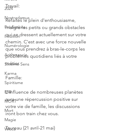
Travail:
2024
Nostradamus
Refaites le plein d'enthousiasme, 
Prédictions
malgré les petits ou grands obstacles 
qui se dressent actuellement sur votre 
Intuition
chemin. C'est avec une force nouvelle 
Numérologie
que vous prendrez à bras-le-corps les 
Arithmancie
problèmes quotidiens liés à votre 
métier.
Sixième Sens
Karma
Famille:
Spiritisme
EMI
L'influence de nombreuses planètes 
aura une répercussion positive sur 
MORT
votre vie de famille, les discussions 
Mort
iront bon train chez vous.
Magie
Taureau (21 avril-21 mai)
Wicca