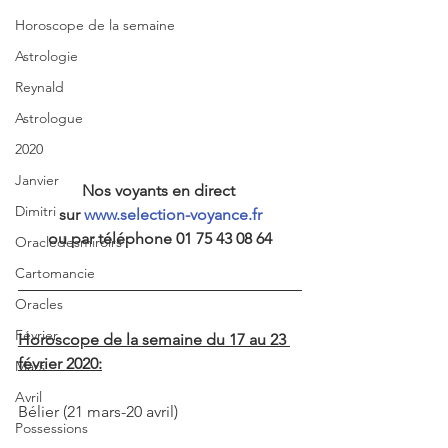
Horoscope de la semaine
Astrologie
Reynald
Astrologue
2020
Janvier
Nos voyants en direct 
Dimitri
sur 
www.selection-voyance.fr
ou par téléphone 01 75 43 08 64
Oracledesmiroirs
Cartomancie
Oracles
Février
Horoscope de la semaine du 17 au 23 
février 2020:
Mars
Avril
Bélier (21 mars-20 avril)
Possessions