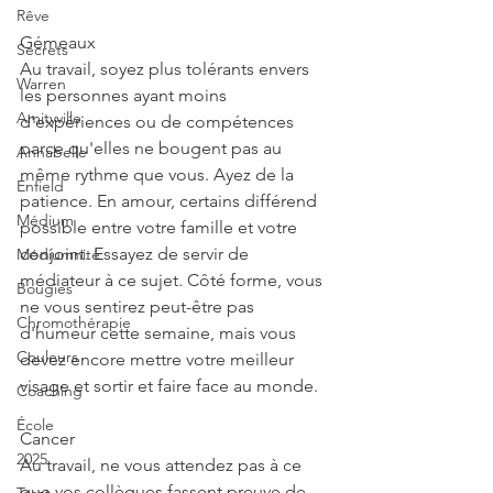
Rêve
Gémeaux
Secrets
Au travail, soyez plus tolérants envers 
Warren
les personnes ayant moins 
Amityville
d'expériences ou de compétences 
parce qu'elles ne bougent pas au 
Annabelle
même rythme que vous. Ayez de la 
Enfield
patience. En amour, certains différend 
Médium
possible entre votre famille et votre 
conjoint. Essayez de servir de 
Médiumnité
médiateur à ce sujet. Côté forme, vous 
Bougies
ne vous sentirez peut-être pas 
Chromothérapie
d'humeur cette semaine, mais vous 
Couleurs
devez encore mettre votre meilleur 
visage et sortir et faire face au monde.
Coaching
École
Cancer
2025
Au travail, ne vous attendez pas à ce 
que vos collègues fassent preuve de 