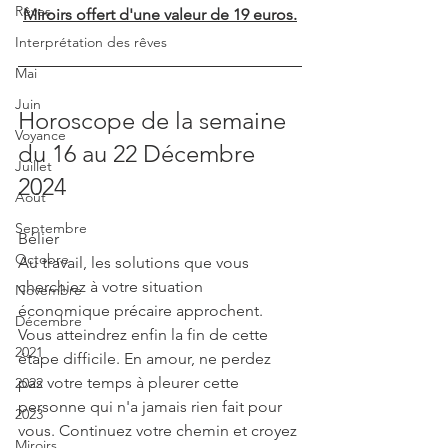
Rêves
Miroirs offert d'une valeur de 19 euros.
Interprétation des rêves
Mai
Juin
Horoscope de la semaine 
Voyance
du 16 au 22 Décembre 
Juillet
2024
Août
Septembre
Bélier
Octobre
Au travail, les solutions que vous 
cherchiez à votre situation 
Novembre
économique précaire approchent. 
Décembre
Vous atteindrez enfin la fin de cette 
2021
étape difficile. En amour, ne perdez 
pas votre temps à pleurer cette 
2022
personne qui n'a jamais rien fait pour 
2023
vous. Continuez votre chemin et croyez 
Miroirs