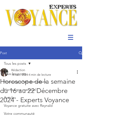
Post
Tous les posts
Rédaction
Tous les posts
16 déc. 2024
4 min de lecture
Horoscope de la semaine
Horoscope hebdomadaire
du 16 au 22 Décembre
Horoscope mensuel
Articles
2024 - Experts Voyance
Voyance gratuite avec Reynald
Votre communauté