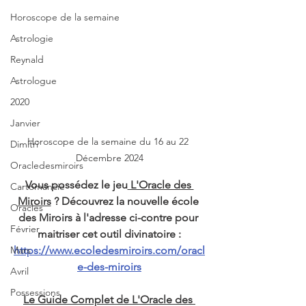
Horoscope de la semaine
Astrologie
Reynald
Astrologue
2020
Janvier
Horoscope de la semaine du 16 au 22 
Dimitri
Décembre 2024
Oracledesmiroirs
Vous possédez le jeu
 L'Oracle des 
Cartomancie
Miroirs
 ? Découvrez la nouvelle école 
Oracles
des Miroirs à l'adresse ci-contre pour 
Février
maitriser cet outil divinatoire :
Mars
https://www.ecoledesmiroirs.com/oracl
e-des-miroirs
Avril
Possessions
Le Guide Complet de L'Oracle des 