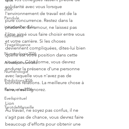
Tarot
solidarité avec vous lorsque 
2026
l'environnement de travail est de la 
Pendule
pure concurrence. Restez dans la 
initiationPendule
prudence. En amour, ne laissez pas 
l'être aimé vous faire choisir entre vous 
Spiritualité
et votre carrière. Si les choses 
TirageVoyance
deviennent compliquées, dites-lui bien 
Numérologie2026
quelle est votre position dans cette 
situation. Côté forme, vous devrez 
Annéepersonnelle
endurer la présence d'une personne 
Numérologie
avec laquelle vous n'avez pas de 
Prédictions2026
bonnes relations. La meilleure chose à 
Renouveau2026
faire, c'est l'ignorez.
Eveilspirituel
Lion
TarotdeMarseille
Au travail, ne soyez pas confus, il ne 
s'agit pas de chance, vous devrez faire 
beaucoup d'efforts pour obtenir une 