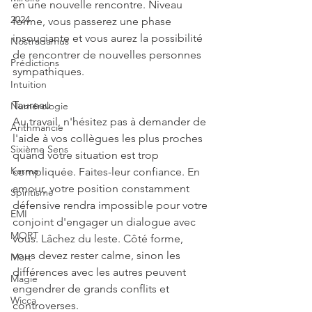
en une nouvelle rencontre. Niveau 
2024
forme, vous passerez une phase 
insouciante et vous aurez la possibilité 
Nostradamus
de rencontrer de nouvelles personnes 
Prédictions
sympathiques.
Intuition
Taureau
Numérologie
Au travail, n'hésitez pas à demander de 
Arithmancie
l'aide à vos collègues les plus proches 
Sixième Sens
quand votre situation est trop 
Karma
compliquée. Faites-leur confiance. En 
amour, votre position constamment 
Spiritisme
défensive rendra impossible pour votre 
EMI
conjoint d'engager un dialogue avec 
MORT
vous. Lâchez du leste. Côté forme, 
vous devez rester calme, sinon les 
Mort
différences avec les autres peuvent 
Magie
engendrer de grands conflits et 
Wicca
controverses.