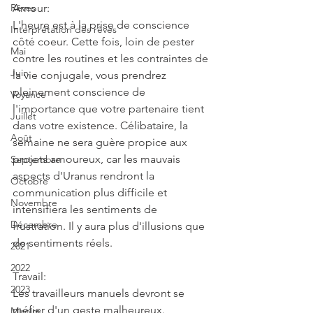
Rêves
Amour:
L'heure est à la prise de conscience 
Interprétation des rêves
côté coeur. Cette fois, loin de pester 
Mai
contre les routines et les contraintes de 
Juin
la vie conjugale, vous prendrez 
pleinement conscience de 
Voyance
l'importance que votre partenaire tient 
Juillet
dans votre existence. Célibataire, la 
Août
semaine ne sera guère propice aux 
projets amoureux, car les mauvais 
Septembre
aspects d'Uranus rendront la 
Octobre
communication plus difficile et 
Novembre
intensifiera les sentiments de 
Décembre
frustration. Il y aura plus d'illusions que 
de sentiments réels.
2021
2022
Travail:
2023
Les travailleurs manuels devront se 
méfier d'un geste malheureux.
Miroirs