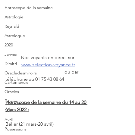
Horoscope de la semaine
Astrologie
Reynald
Astrologue
2020
Janvier
Nos voyants en direct sur 
Dimitri
www.selection-voyance.fr
                                                 ou par 
Oracledesmiroirs
téléphone au 01 75 43 08 64
Cartomancie
Oracles
Février
Horoscope de la semaine du 14 au 20 
Mars 2022 :
Mars
Avril
Bélier (21 mars-20 avril)
Possessions