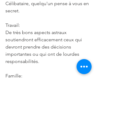
Célibataire, quelqu'un pense à vous en 
secret.
Travail:
De très bons aspects astraux 
soutiendront efficacement ceux qui 
devront prendre des décisions 
importantes ou qui ont de lourdes 
responsabilités.
Famille:
Vie familiale assez facile. Cet aspect de 
Neptune pourra simplement vous 
pousser à faire le point sur vos 
relations avec vos proches, à vous 
demander par exemple si vous 
remplissez bien votre rôle de parent.