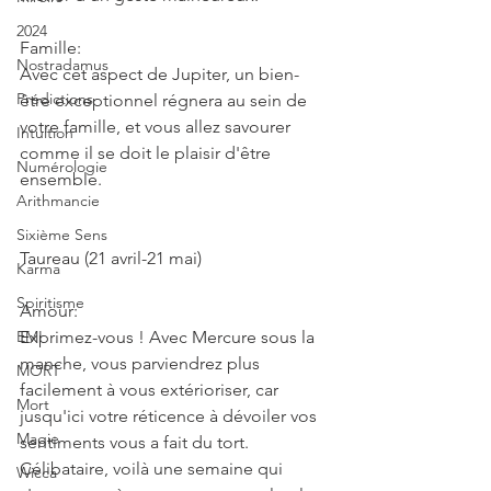
2024
Famille:
Nostradamus
Avec cet aspect de Jupiter, un bien-
Prédictions
être exceptionnel régnera au sein de 
votre famille, et vous allez savourer 
Intuition
comme il se doit le plaisir d'être 
Numérologie
ensemble.
Arithmancie
Sixième Sens
Taureau (21 avril-21 mai)
Karma
Spiritisme
Amour:
EMI
Exprimez-vous ! Avec Mercure sous la 
manche, vous parviendrez plus 
MORT
facilement à vous extérioriser, car 
Mort
jusqu'ici votre réticence à dévoiler vos 
Magie
sentiments vous a fait du tort. 
Célibataire, voilà une semaine qui 
Wicca