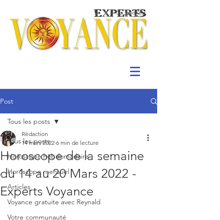
Post
Tous les posts
Rédaction
Tous les posts
14 mars 2022
6 min de lecture
Horoscope de la semaine
Horoscope hebdomadaire
du 14 au 20 Mars 2022 -
Horoscope mensuel
Articles
Experts Voyance
Voyance gratuite avec Reynald
Votre communauté