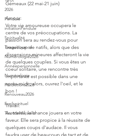
Tarot
Gémeaux (22 mai-21 juin)
2026
Amour:
Pendule
Votre vie amoureuse occupera le 
initiationPendule
centre de vos préoccupations. La 
Spiritualité
passion sera au rendez-vous pour 
TirageVoyance
beaucoup de natifs, alors que des 
dissensions mineures affecteront la vie 
Numérologie2026
de quelques couples. Si vous êtes un 
Annéepersonnelle
coeur solitaire, une rencontre très 
Numérologie
importante est possible dans une 
après-midi ; alors, ouvrez l'oeil, et le 
Prédictions2026
bon !
Renouveau2026
Eveilspirituel
Travail:
Au travail, la chance jouera en votre 
TarotdeMarseille
faveur. Elle sera propice à la réussite de 
quelques coups d'audace. Il vous 
faudra user de beaucoup de tact et de 