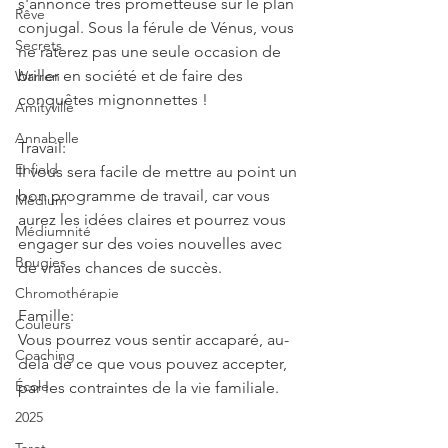
s'annonce très prometteuse sur le plan 
Rêve
conjugal. Sous la férule de Vénus, vous 
Secrets
ne raterez pas une seule occasion de 
briller en société et de faire des 
Warren
conquêtes mignonnettes !
Amityville
Annabelle
Travail:
Enfield
Il vous sera facile de mettre au point un 
bon programme de travail, car vous 
Médium
aurez les idées claires et pourrez vous 
Médiumnité
engager sur des voies nouvelles avec 
Bougies
de vraies chances de succès.
Chromothérapie
Famille:
Couleurs
Vous pourrez vous sentir accaparé, au-
Coaching
delà de ce que vous pouvez accepter, 
École
par les contraintes de la vie familiale.
2025