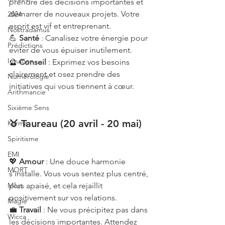
prendre des décisions importantes et 
démarrer de nouveaux projets. Votre 
2024
esprit est vif et entreprenant.
Nostradamus
💪 
Santé
 : Canalisez votre énergie pour 
Prédictions
éviter de vous épuiser inutilement.
Intuition
🔮 
Conseil
 : Exprimez vos besoins 
clairement et osez prendre des 
Numérologie
initiatives qui vous tiennent à cœur.
Arithmancie
Sixième Sens
♉ Taureau (20 avril - 20 mai)
Karma
Spiritisme
EMI
💖 
Amour
 : Une douce harmonie 
MORT
s’installe. Vous vous sentez plus centré, 
Mort
plus apaisé, et cela rejaillit 
positivement sur vos relations.
Magie
💼 
Travail
 : Ne vous précipitez pas dans 
Wicca
les décisions importantes. Attendez 