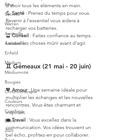
Rêve
d’avoir tous les éléments en main.
💪 
Santé
 : Prenez du temps pour vous. 
Secrets
Revenir à l’essentiel vous aidera à 
Warren
recharger vos batteries.
Amityville
🔮 
Conseil
 : Faites confiance au temps. 
Laissez les choses mûrir avant d’agir.
Annabelle
Enfield
Médium
♊ Gémeaux (21 mai - 20 juin)
Médiumnité
Bougies
💖 
Amour
 : Une semaine idéale pour 
Chromothérapie
multiplier les échanges et les nouvelles 
Couleurs
rencontres. Vous êtes charmant et 
Coaching
inspirant.
💼 
Travail
 : Vous excellez dans la 
École
communication. Vos idées trouvent un 
2025
bel écho, profitez-en pour collaborer.