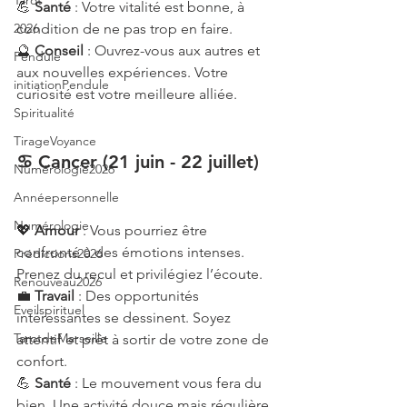
Tarot
💪 
Santé
 : Votre vitalité est bonne, à 
2026
condition de ne pas trop en faire.
🔮 
Conseil
 : Ouvrez-vous aux autres et 
Pendule
aux nouvelles expériences. Votre 
initiationPendule
curiosité est votre meilleure alliée.
Spiritualité
TirageVoyance
♋ Cancer (21 juin - 22 juillet)
Numérologie2026
Annéepersonnelle
Numérologie
💖 
Amour
 : Vous pourriez être 
confronté à des émotions intenses. 
Prédictions2026
Prenez du recul et privilégiez l’écoute.
Renouveau2026
💼 
Travail
 : Des opportunités 
Eveilspirituel
intéressantes se dessinent. Soyez 
TarotdeMarseille
attentif et prêt à sortir de votre zone de 
confort.
💪 
Santé
 : Le mouvement vous fera du 
bien. Une activité douce mais régulière 