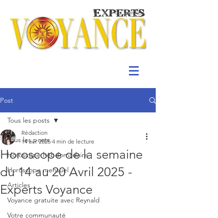
Post
Tous les posts
Rédaction
Tous les posts
14 avr. 2025
4 min de lecture
Horoscope de la semaine
Horoscope hebdomadaire
du 14 au 20 Avril 2025 -
Horoscope mensuel
Articles
Experts Voyance
Voyance gratuite avec Reynald
Votre communauté