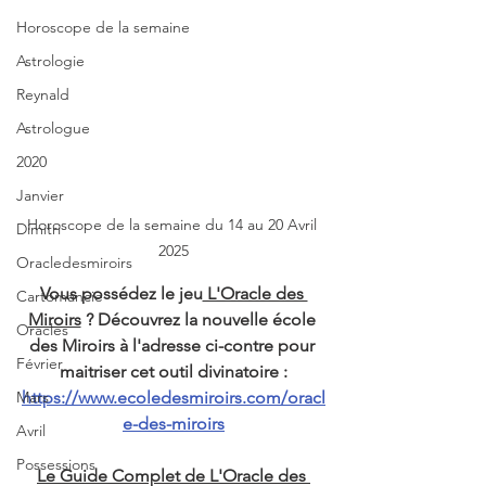
Horoscope de la semaine
Astrologie
Reynald
Astrologue
2020
Janvier
Horoscope de la semaine du 14 au 20 Avril 
Dimitri
2025
Oracledesmiroirs
Vous possédez le jeu
 L'Oracle des 
Cartomancie
Miroirs
 ? Découvrez la nouvelle école 
Oracles
des Miroirs à l'adresse ci-contre pour 
Février
maitriser cet outil divinatoire :
Mars
https://www.ecoledesmiroirs.com/oracl
e-des-miroirs
Avril
Possessions
Le Guide Complet de L'Oracle des 