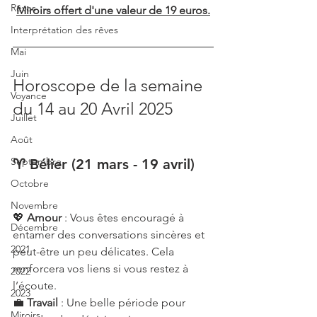
Rêves
Miroirs offert d'une valeur de 19 euros.
Interprétation des rêves
Mai
Juin
Horoscope de la semaine 
Voyance
du 14 au 20 Avril 2025
Juillet
Août
Septembre
♈ Bélier (21 mars - 19 avril)
Octobre
Novembre
💖 
Amour
 : Vous êtes encouragé à 
Décembre
entamer des conversations sincères et 
2021
peut-être un peu délicates. Cela 
renforcera vos liens si vous restez à 
2022
l’écoute.
2023
💼 
Travail
 : Une belle période pour 
Miroirs