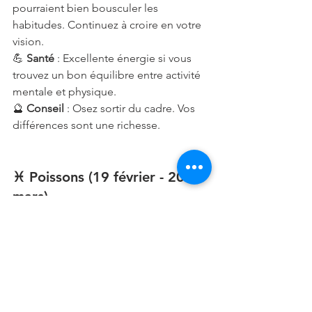
pourraient bien bousculer les 
habitudes. Continuez à croire en votre 
vision.
💪 
Santé
 : Excellente énergie si vous 
trouvez un bon équilibre entre activité 
mentale et physique.
🔮 
Conseil
 : Osez sortir du cadre. Vos 
différences sont une richesse.
♓ Poissons (19 février - 20 
mars)
💖 
Amour
 : Vous êtes particulièrement 
intuitif. Fiez-vous à votre ressenti pour 
comprendre ce que vous désirez 
réellement.