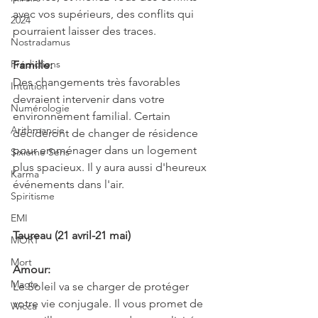
avec vos supérieurs, des conflits qui 
2024
pourraient laisser des traces.
Nostradamus
Prédictions
Famille:
Des changements très favorables 
Intuition
devraient intervenir dans votre 
Numérologie
environnement familial. Certain 
Arithmancie
décideront de changer de résidence 
pour emménager dans un logement 
Sixième Sens
plus spacieux. Il y aura aussi d'heureux 
Karma
événements dans l'air.
Spiritisme
EMI
Taureau (21 avril-21 mai)
MORT
Mort
Amour:
Magie
Le Soleil va se charger de protéger 
votre vie conjugale. Il vous promet de 
Wicca