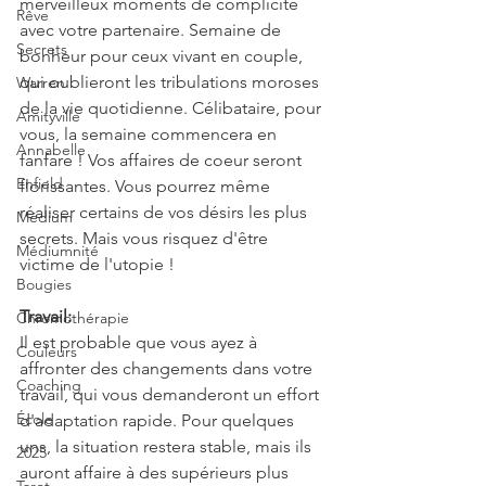
merveilleux moments de complicité 
Rêve
avec votre partenaire. Semaine de 
Secrets
bonheur pour ceux vivant en couple, 
qui oublieront les tribulations moroses 
Warren
de la vie quotidienne. Célibataire, pour 
Amityville
vous, la semaine commencera en 
Annabelle
fanfare ! Vos affaires de coeur seront 
Enfield
florissantes. Vous pourrez même 
réaliser certains de vos désirs les plus 
Médium
secrets. Mais vous risquez d'être 
Médiumnité
victime de l'utopie !
Bougies
Travail:
Chromothérapie
Il est probable que vous ayez à 
Couleurs
affronter des changements dans votre 
Coaching
travail, qui vous demanderont un effort 
École
d'adaptation rapide. Pour quelques 
uns, la situation restera stable, mais ils 
2025
auront affaire à des supérieurs plus 