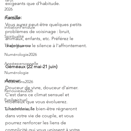
Tarot
exigeants que d'habitude.
2026
Famille:
Pendule
Vous aurez peut-être quelques petits 
initiationPendule
problèmes de voisinage : bruit, 
Spiritualité
animaux, enfants, etc. Préférez le 
TirageVoyance
dialogue ou le silence à l'affrontement.
Numérologie2026
Annéepersonnelle
Gémeaux (22 mai-21 juin)
Numérologie
Amour:
Prédictions2026
Douceur de vivre, douceur d'aimer. 
Renouveau2026
C'est dans ce climat sensuel et 
Eveilspirituel
moelleux que vous évoluerez. 
L'harmonie, le bien-être régneront 
TarotdeMarseille
dans votre vie de couple, et vous 
pourrez renforcer les liens de 
complicité qui vous unissent à votre 