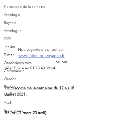
Horoscope de la semaine
Astrologie
Reynald
Astrologue
2020
Janvier
Nos voyants en direct sur 
Dimitri
www.selection-voyance.fr
                                                 ou par 
Oracledesmiroirs
téléphone au 01 75 43 08 64
Cartomancie
Oracles
Février
Horoscope de la semaine du 12 au 18 
Juillet 2021 : 
Mars
Avril
Possessions
Bélier (21 mars-20 avril)