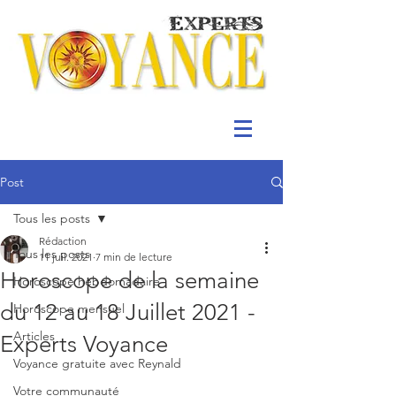
Post
Tous les posts
Rédaction
Tous les posts
11 juil. 2021
7 min de lecture
Horoscope de la semaine
Horoscope hebdomadaire
du 12 au 18 Juillet 2021 -
Horoscope mensuel
Articles
Experts Voyance
Voyance gratuite avec Reynald
Votre communauté