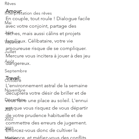
Rêves
Amour:
Interprétation des rêves
En couple, tout roule ! Dialogue facile 
Mai
avec votre conjoint, partage des 
Juin
tâches, mais aussi câlins et projets 
familiaux. Célibataire, votre vie 
Voyance
amoureuse risque de se compliquer. 
Juillet
Mercure vous incitera à jouer à des jeu 
Août
dangereux.
Septembre
Travail:
Octobre
L'environnement astral de la semaine 
Novembre
décuplera votre désir de briller et de 
Décembre
vous faire une place au soleil. L'ennui 
est que vous risquez de vous départir 
2021
de votre prudence habituelle et de 
2022
commettre des erreurs de jugement. 
2023
Efforcez-vous donc de cultiver la 
patience, et méfiez-vous des conflits 
Miroirs