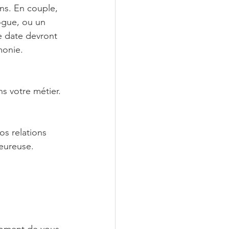
ns. En couple, 
logue, ou un 
e date devront 
monie.
ns votre métier.
os relations 
heureuse.