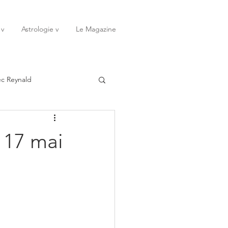
 v
Astrologie v
Le Magazine
ec Reynald
20
Janvier
 17 mai
ssessions
Rêves
Octobre
Novembre