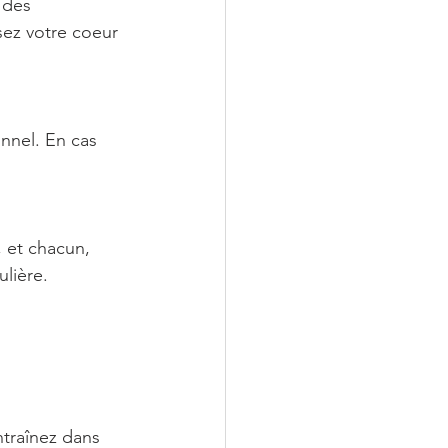
 des 
sez votre coeur 
nnel. En cas 
 et chacun, 
ulière.
ntraînez dans 