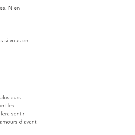
es. N'en 
s si vous en 
lusieurs 
nt les 
fera sentir 
 amours d'avant 