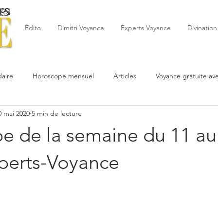
Édito
Dimitri Voyance
Experts Voyance
Divination
aire
Horoscope mensuel
Articles
Voyance gratuite av
0 mai 2020
5 min de lecture
 de la semaine
Astrologie
Reynald
Astrologue
20
e de la semaine du 11 au
Cartomancie
Oracles
Février
Mars
Avril
Po
xperts-Voyance
Juin
Voyance
Juillet
Août
Septembre