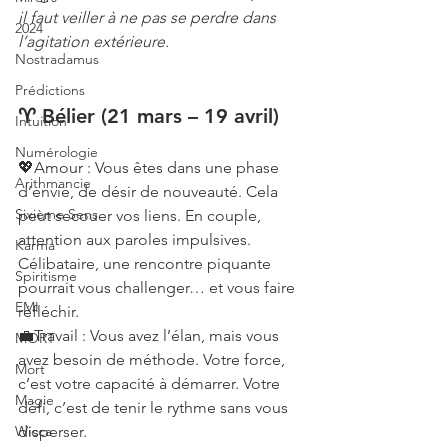
il faut veiller à ne pas se perdre dans 
2024
l’agitation extérieure.
Nostradamus
Prédictions
♈ Bélier (21 mars – 19 avril)
Intuition
Numérologie
💖Amour : Vous êtes dans une phase 
Arithmancie
d’envie, de désir de nouveauté. Cela 
Sixième Sens
peut secouer vos liens. En couple, 
attention aux paroles impulsives. 
Karma
Célibataire, une rencontre piquante 
Spiritisme
pourrait vous challenger… et vous faire 
EMI
réfléchir.
💼Travail : Vous avez l’élan, mais vous 
MORT
avez besoin de méthode. Votre force, 
Mort
c’est votre capacité à démarrer. Votre 
Magie
défi, c’est de tenir le rythme sans vous 
Wicca
disperser.