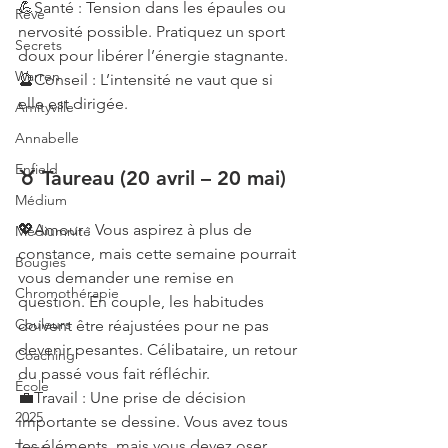
💪Santé : Tension dans les épaules ou 
Rêve
nervosité possible. Pratiquez un sport 
Secrets
doux pour libérer l’énergie stagnante.
Warren
🔮Conseil : L’intensité ne vaut que si 
elle est dirigée.
Amityville
Annabelle
Enfield
♉ Taureau (20 avril – 20 mai)
Médium
💖Amour : Vous aspirez à plus de 
Médiumnité
constance, mais cette semaine pourrait 
Bougies
vous demander une remise en 
Chromothérapie
question. En couple, les habitudes 
Couleurs
doivent être réajustées pour ne pas 
devenir pesantes. Célibataire, un retour 
Coaching
du passé vous fait réfléchir.
École
💼Travail : Une prise de décision 
2025
importante se dessine. Vous avez tous 
les éléments, mais vous devez oser 