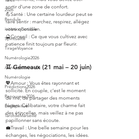
Tarot
sortir d’une zone de confort.
2026
💪Santé : Une certaine lourdeur peut se 
Pendule
faire sentir : marchez, respirez, allégez 
initiationPendule
votre quotidien.
🔮Conseil : Ce que vous cultivez avec 
Spiritualité
patience finit toujours par fleurir.
TirageVoyance
Numérologie2026
♊ Gémeaux (21 mai – 20 juin)
Annéepersonnelle
Numérologie
💖Amour : Vous êtes rayonnant et 
Prédictions2026
sollicité. En couple, c’est le moment 
Renouveau2026
de rire, de partager des moments 
légers. Célibataire, votre charme fait 
Eveilspirituel
des étincelles, mais veillez à ne pas 
TarotdeMarseille
papillonner sans écoute.
💼Travail : Une belle semaine pour les 
échanges, les négociations, les idées. 