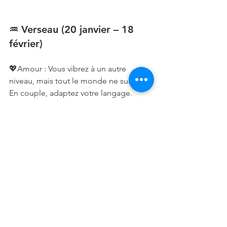
♒ Verseau (20 janvier – 18 
février)
💖Amour : Vous vibrez à un autre 
niveau, mais tout le monde ne suit pas. 
En couple, adaptez votre langage. 
Célibataire, votre originalité attire, mais 
soyez aussi accessible.
💼Travail : Des idées novatrices à 
partager ? Lancez-les, même si elles 
bousculent. Le monde change grâce à 
ceux qui osent.
💪Santé : Tensions mentales : créez, 
écrivez, exprimez. Cela vous libérera.
🔮Conseil : Ce qui vous rend unique 
est votre mission. Assumez votre 
différence.