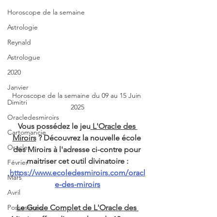
Horoscope de la semaine
Astrologie
Reynald
Astrologue
2020
Janvier
Horoscope de la semaine du 09 au 15 Juin 
Dimitri
2025
Oracledesmiroirs
Vous possédez le jeu
 L'Oracle des 
Cartomancie
Miroirs
 ? Découvrez la nouvelle école 
Oracles
des Miroirs à l'adresse ci-contre pour 
maitriser cet outil divinatoire :
Février
https://www.ecoledesmiroirs.com/oracl
Mars
e-des-miroirs
Avril
Possessions
Le Guide Complet de L'Oracle des 