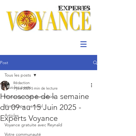
Post
Tous les posts
Rédaction
Tous les posts
9 juin 2025
5 min de lecture
Horoscope de la semaine
Horoscope hebdomadaire
du 09 au 15 Juin 2025 -
Horoscope mensuel
Articles
Experts Voyance
Voyance gratuite avec Reynald
Votre communauté