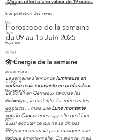
Miroirs offert d'une valeur de 19 euros.
Rêves
Interprétation des rêves
Mai
Horoscope de la semaine 
Juin
du 09 au 15 Juin 2025
Voyance
Juillet
🌼 Énergie de la semaine
Août
Septembre
La semaine s’annonce 
lumineuse en 
Octobre
surface mais mouvante en profondeur
. 
Novembre
Le Soleil en Gémeaux favorise les 
Décembre
échanges, la mobilité, les idées et les 
contacts… mais une 
Lune montante 
2021
vers le Cancer
 nous rappelle qu’il faut 
2022
aussi écouter ce qui ne se dit pas. 
2023
L’agitation mentale peut masquer une 
fatigue émotionnelle. On avance, mais 
Miroirs