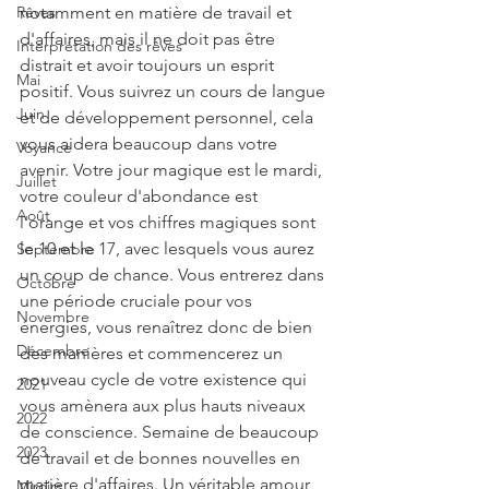
Rêves
notamment en matière de travail et 
d'affaires, mais il ne doit pas être 
Interprétation des rêves
distrait et avoir toujours un esprit 
Mai
positif. Vous suivrez un cours de langue 
Juin
et de développement personnel, cela 
vous aidera beaucoup dans votre 
Voyance
avenir. Votre jour magique est le mardi, 
Juillet
votre couleur d'abondance est 
Août
l'orange et vos chiffres magiques sont 
le 10 et le 17, avec lesquels vous aurez 
Septembre
un coup de chance. Vous entrerez dans 
Octobre
une période cruciale pour vos 
Novembre
énergies, vous renaîtrez donc de bien 
Décembre
des manières et commencerez un 
nouveau cycle de votre existence qui 
2021
vous amènera aux plus hauts niveaux 
2022
de conscience. Semaine de beaucoup 
2023
de travail et de bonnes nouvelles en 
matière d'affaires. Un véritable amour 
Miroirs