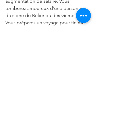
augmentation de salaire. Vous 
tomberez amoureux d'une personne 
du signe du Bélier ou des Gémeaux. 
Vous préparez un voyage pour fin mai.
VERSEAU
Semaine de purification de votre corps 
et de votre esprit. Votre signe va entrer 
dans une phase d'élévation mentale. 
Nous sommes ce que nous pensons, 
alors changez les pensées qui ne vous 
laissent pas vivre. Votre partenaire idéal 
sera du signe du Taureau, de la Vierge 
ou de la Balance. Vos chiffres 
magiques sont le 11 et le 25, vos 
couleurs d'abondance sont le rouge et 
le vert et votre meilleur jour de la 
semaine est le mercredi. On vous 