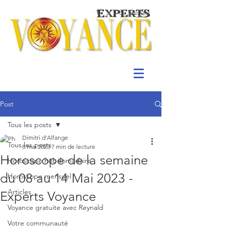
Post
Tous les posts
Dimitri d'Alfange
Tous les posts
8 mai 2023
7 min de lecture
Horoscope de la semaine
Horoscope hebdomadaire
du 08 au 14 Mai 2023 -
Horoscope mensuel
Articles
Experts Voyance
Voyance gratuite avec Reynald
Votre communauté