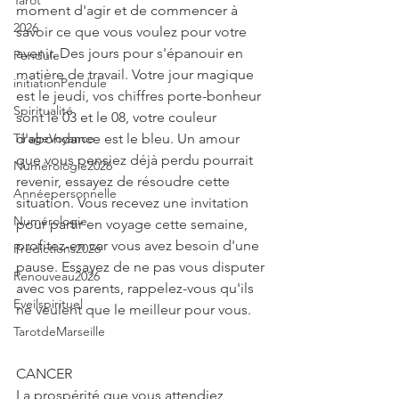
Tarot
moment d'agir et de commencer à 
2026
savoir ce que vous voulez pour votre 
avenir. Des jours pour s'épanouir en 
Pendule
matière de travail. Votre jour magique 
initiationPendule
est le jeudi, vos chiffres porte-bonheur 
Spiritualité
sont le 03 et le 08, votre couleur 
TirageVoyance
d'abondance est le bleu. Un amour 
que vous pensiez déjà perdu pourrait 
Numérologie2026
revenir, essayez de résoudre cette 
Annéepersonnelle
situation. Vous recevez une invitation 
Numérologie
pour partir en voyage cette semaine, 
profitez-en car vous avez besoin d'une 
Prédictions2026
pause. Essayez de ne pas vous disputer 
Renouveau2026
avec vos parents, rappelez-vous qu'ils 
Eveilspirituel
ne veulent que le meilleur pour vous.
TarotdeMarseille
CANCER
La prospérité que vous attendiez 