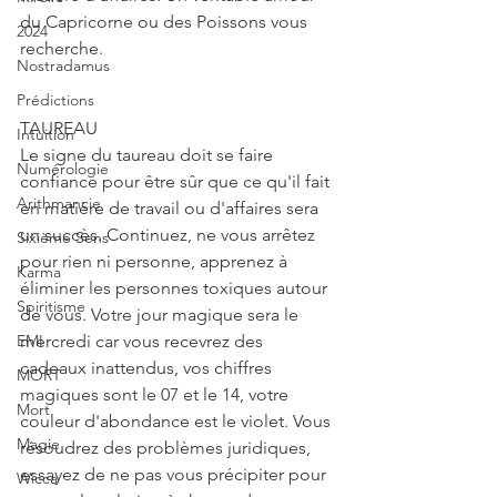
du Capricorne ou des Poissons vous 
2024
recherche.
Nostradamus
Prédictions
TAUREAU
Intuition
Le signe du taureau doit se faire 
Numérologie
confiance pour être sûr que ce qu'il fait 
Arithmancie
en matière de travail ou d'affaires sera 
un succès. Continuez, ne vous arrêtez 
Sixième Sens
pour rien ni personne, apprenez à 
Karma
éliminer les personnes toxiques autour 
Spiritisme
de vous. Votre jour magique sera le 
EMI
mercredi car vous recevrez des 
cadeaux inattendus, vos chiffres 
MORT
magiques sont le 07 et le 14, votre 
Mort
couleur d'abondance est le violet. Vous 
Magie
résoudrez des problèmes juridiques, 
essayez de ne pas vous précipiter pour 
Wicca