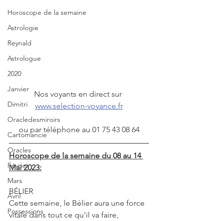
Horoscope de la semaine
Astrologie
Reynald
Astrologue
2020
Janvier
Nos voyants en direct sur 
Dimitri
www.selection-voyance.fr
Oracledesmiroirs
ou par téléphone au 01 75 43 08 64
Cartomancie
Oracles
Horoscope de la semaine du 08 au 14 
Février
Mai 2023:
Mars
BÉLIER
Avril
Cette semaine, le Bélier aura une force 
Possessions
vitale dans tout ce qu'il va faire, 