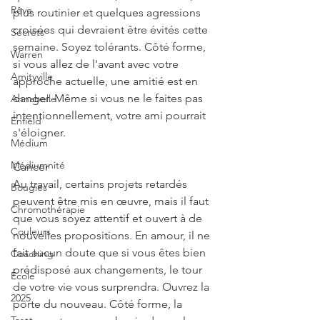
Rêve
plus routinier et quelques agressions 
croisées qui devraient être évités cette 
Secrets
semaine. Soyez tolérants. Côté forme, 
Warren
si vous allez de l'avant avec votre 
Amityville
approche actuelle, une amitié est en 
danger. Même si vous ne le faites pas 
Annabelle
intentionnellement, votre ami pourrait 
Enfield
s'éloigner.
Médium
Médiumnité
Cancer
Au travail, certains projets retardés 
Bougies
peuvent être mis en œuvre, mais il faut 
Chromothérapie
que vous soyez attentif et ouvert à de 
Couleurs
nouvelles propositions. En amour, il ne 
fait aucun doute que si vous êtes bien 
Coaching
prédisposé aux changements, le tour 
École
de votre vie vous surprendra. Ouvrez la 
2025
porte du nouveau. Côté forme, la 