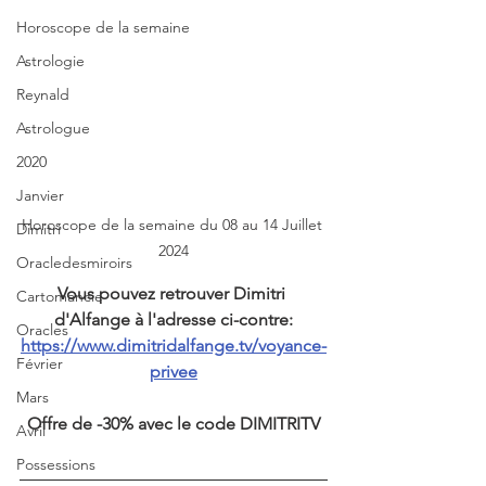
Horoscope de la semaine
Astrologie
Reynald
Astrologue
2020
Janvier
Horoscope de la semaine du 08 au 14 Juillet 
Dimitri
2024
Oracledesmiroirs
Vous pouvez retrouver Dimitri 
Cartomancie
d'Alfange à l'adresse ci-contre:
Oracles
https://www.dimitridalfange.tv/voyance-
Février
privee
Mars
Offre de -30% avec le code DIMITRITV
Avril
Possessions