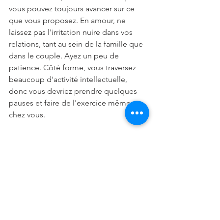
vous pouvez toujours avancer sur ce 
que vous proposez. En amour, ne 
laissez pas l'irritation nuire dans vos 
relations, tant au sein de la famille que 
dans le couple. Ayez un peu de 
patience. Côté forme, vous traversez 
beaucoup d'activité intellectuelle, 
donc vous devriez prendre quelques 
pauses et faire de l'exercice même 
chez vous.
Poissons
Au travail, les problèmes prendront 
une tournure favorable et il y aura des 
possibilités évidentes. C'est juste une 
question d'analyse et de décision. En 
amour, tout le monde n'approuve pas 
ce que vous avez fait dans le passé, 