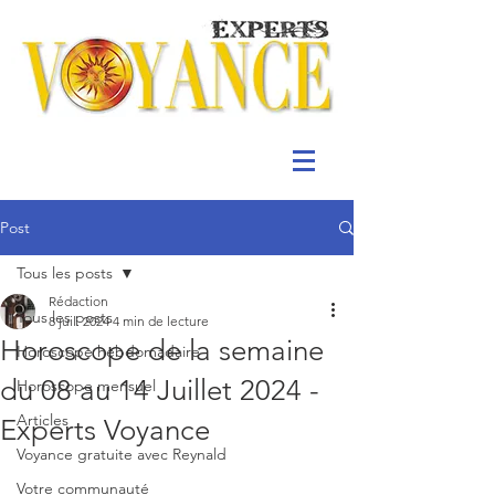
Post
Tous les posts
Rédaction
Tous les posts
8 juil. 2024
4 min de lecture
Horoscope de la semaine
Horoscope hebdomadaire
du 08 au 14 Juillet 2024 -
Horoscope mensuel
Articles
Experts Voyance
Voyance gratuite avec Reynald
Votre communauté