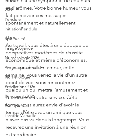
Tarot
nature est une symphonie de couleurs 
et d'arômes. Votre bonne humeur vous 
2026
fait percevoir ces messages 
Pendule
spontanément et naturellement.
initiationPendule
Lion
Spiritualité
Au travail, vous êtes à une époque de 
TirageVoyance
perspectives modérées de réussite 
Numérologie2026
économique et même d'économies. 
Annéepersonnelle
Soyez prudent. En amour, cette 
semaine, vous verrez la vie d'un autre 
Numérologie
point de vue, vous rencontrerez 
Prédictions2026
quelqu'un qui mettra l'amusement et 
Renouveau2026
l'adrénaline à votre service. Côté 
forme, vous aurez envie d'avoir le 
Eveilspirituel
temps d'être avec un ami que vous 
TarotdeMarseille
n'avez pas vu depuis longtemps. Vous 
recevrez une invitation à une réunion 
extraordinaire.