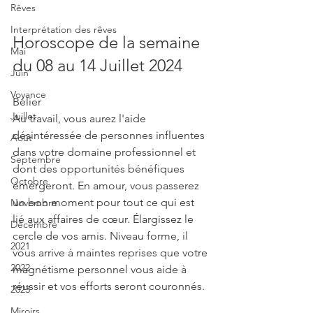
Rêves
Interprétation des rêves
Horoscope de la semaine 
Mai
du 08 au 14 Juillet 2024
Juin
Voyance
Bélier
Juillet
Au travail, vous aurez l'aide 
désintéressée de personnes influentes 
Août
dans votre domaine professionnel et 
Septembre
dont des opportunités bénéfiques 
Octobre
émergeront. En amour, vous passerez 
un bon moment pour tout ce qui est 
Novembre
lié aux affaires de cœur. Élargissez le 
Décembre
cercle de vos amis. Niveau forme, il 
2021
vous arrive à maintes reprises que votre 
2022
magnétisme personnel vous aide à 
réussir et vos efforts seront couronnés.
2023
Miroirs