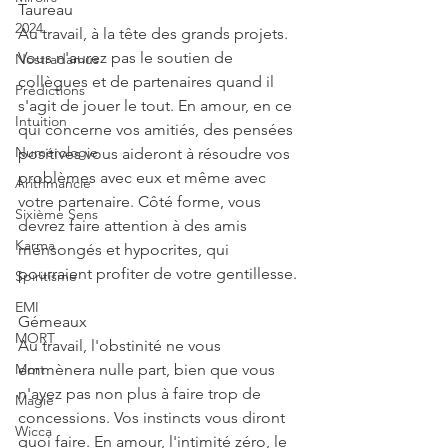
Taureau
2024
Au travail, à la tête des grands projets. 
Vous n'aurez pas le soutien de 
Nostradamus
collègues et de partenaires quand il 
Prédictions
s'agit de jouer le tout. En amour, en ce 
Intuition
qui concerne vos amitiés, des pensées 
Numérologie
positives vous aideront à résoudre vos 
problèmes avec eux et même avec 
Arithmancie
votre partenaire. Côté forme, vous 
Sixième Sens
devrez faire attention à des amis 
Karma
mensongés et hypocrites, qui 
pourraient profiter de votre gentillesse.
Spiritisme
EMI
Gémeaux
MORT
Au travail, l'obstinité ne vous 
Mort
emmènera nulle part, bien que vous 
n'ayez pas non plus à faire trop de 
Magie
concessions. Vos instincts vous diront 
Wicca
quoi faire. En amour, l'intimité zéro, le 