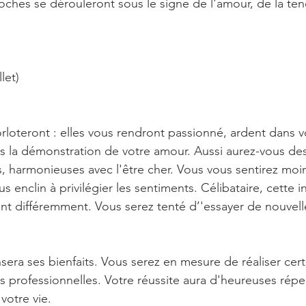
oches se dérouleront sous le signe de l'amour, de la ten
let)
rloteront : elles vous rendront passionné, ardent dans v
ns la démonstration de votre amour. Aussi aurez-vous des
s, harmonieuses avec l'être cher. Vous vous sentirez moin
s enclin à privilégier les sentiments. Célibataire, cette i
ant différemment. Vous serez tenté d’'essayer de nouvel
era ses bienfaits. Vous serez en mesure de réaliser cert
s professionnelles. Votre réussite aura d'heureuses répe
votre vie.