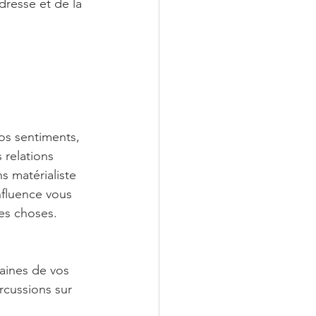
dresse et de la 
os sentiments, 
 relations 
s matérialiste 
nfluence vous 
les choses.
aines de vos 
rcussions sur 