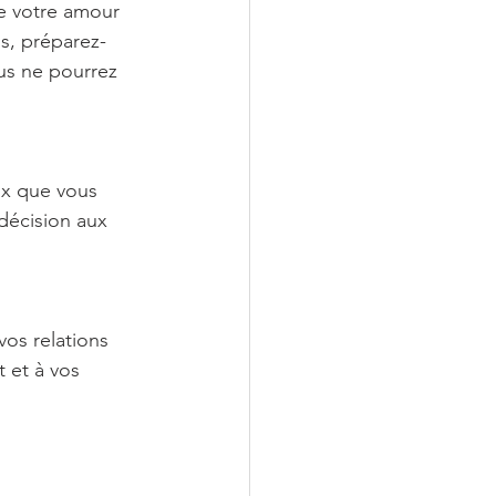
e votre amour 
us, préparez-
us ne pourrez 
ix que vous 
 décision aux 
vos relations 
 et à vos 