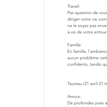
Travail:
Pas question de vous
diriger votre vie co
ne le soyez pas enver
à-vis de votre entou
Famille:
En famille, l'ambian
aucun problème cette
confidents, tandis q
Taureau (21 avril-21 m
Amour:
De profondes joies a