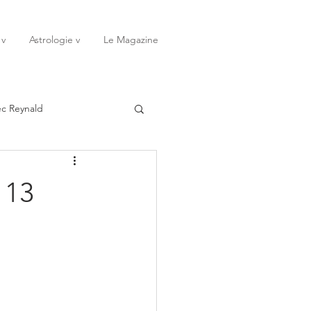
 v
Astrologie v
Le Magazine
ec Reynald
20
Janvier
 13
ssessions
Rêves
Octobre
Novembre