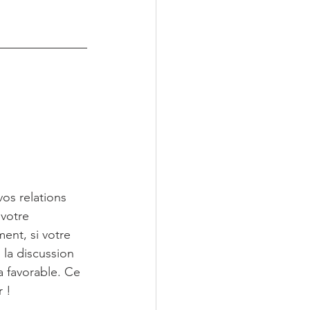
os relations 
votre 
ent, si votre 
 la discussion 
a favorable. Ce 
r !