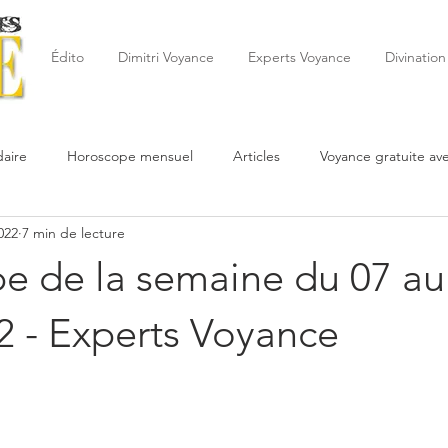
Édito
Dimitri Voyance
Experts Voyance
Divination
aire
Horoscope mensuel
Articles
Voyance gratuite av
022
7 min de lecture
 de la semaine
Astrologie
Reynald
Astrologue
20
e de la semaine du 07 au
Cartomancie
Oracles
Février
Mars
Avril
Po
2 - Experts Voyance
Juin
Voyance
Juillet
Août
Septembre