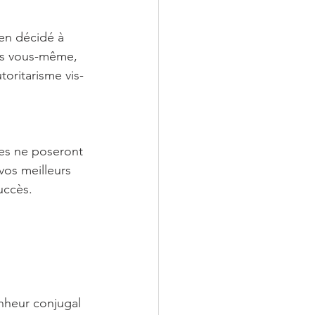
en décidé à 
ers vous-même, 
toritarisme vis-
hes ne poseront 
vos meilleurs 
uccès.
nheur conjugal 