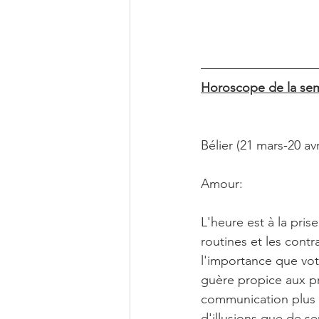
Horoscope de la sem
Bélier (21 mars-20 avr
Amour:
L'heure est à la pris
routines et les cont
l'importance que votr
guère propice aux pr
communication plus dif
d'illusions que de se