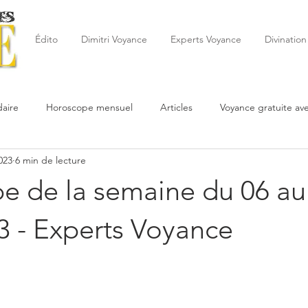
Édito
Dimitri Voyance
Experts Voyance
Divination
aire
Horoscope mensuel
Articles
Voyance gratuite av
023
6 min de lecture
 de la semaine
Astrologie
Reynald
Astrologue
20
e de la semaine du 06 au
Cartomancie
Oracles
Février
Mars
Avril
Po
3 - Experts Voyance
Juin
Voyance
Juillet
Août
Septembre