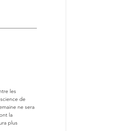
tre les 
nscience de 
semaine ne sera 
nt la 
ura plus 