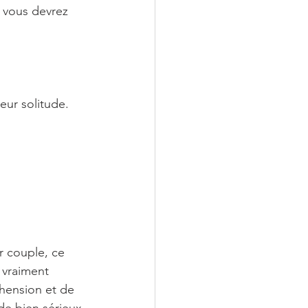
t vous devrez 
eur solitude. 
r couple, ce 
 vraiment 
éhension et de 