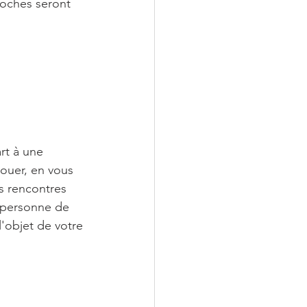
roches seront 
rt à une 
ouer, en vous 
s rencontres 
a personne de 
l'objet de votre 