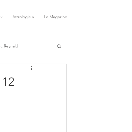
 v
Astrologie v
Le Magazine
ec Reynald
20
Janvier
 12
ssessions
Rêves
Octobre
Novembre