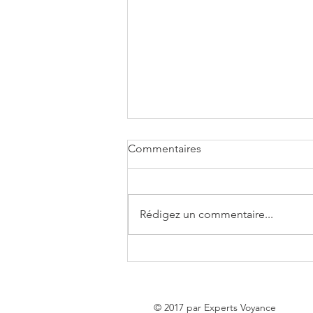
Commentaires
Rédigez un commentaire...
Le Tarot de Marseille : Guide
Complet 2026 pour
Débutants et Confirmés -
Experts Voyance
© 2017 par Experts Voyance