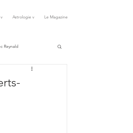
 v
Astrologie v
Le Magazine
ec Reynald
20
Janvier
erts-
ssessions
Rêves
Octobre
Novembre