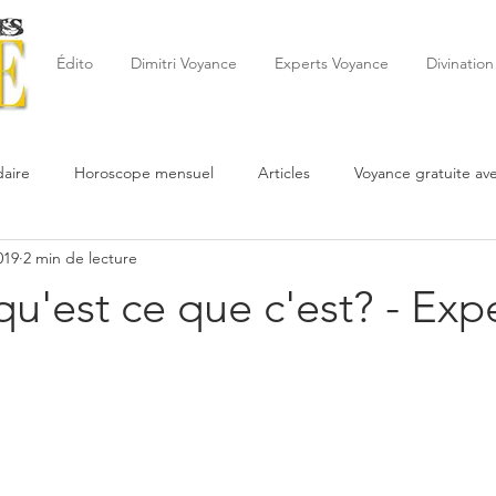
Édito
Dimitri Voyance
Experts Voyance
Divination
aire
Horoscope mensuel
Articles
Voyance gratuite av
019
2 min de lecture
 de la semaine
Astrologie
Reynald
Astrologue
20
 qu'est ce que c'est? - Exp
Cartomancie
Oracles
Février
Mars
Avril
Po
Juin
Voyance
Juillet
Août
Septembre