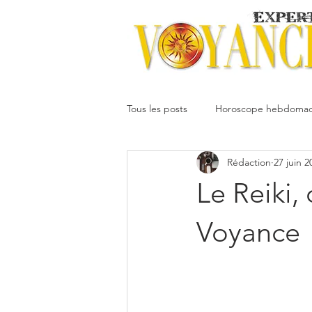
Tous les posts
Horoscope hebdomad
Rédaction
27 juin 2
Votre communauté
Horoscope
Le Reiki,
Dimitri
Oracledesmiroirs
Voyance
Interprétation des rêves
Mai