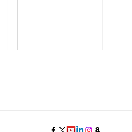
Le Marc de Café en Voyance :
Edga
Interprétation Complète des
Endo
Symboles les Plus Courants +
14 0
Correspondances Tarot &
Tran