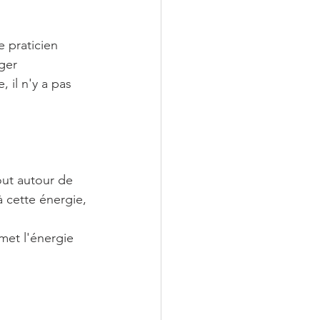
 praticien 
ger 
 il n'y a pas 
out autour de 
à cette énergie, 
met l'énergie 