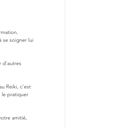
rmation. 
 se soigner lui 
r d'autres 
u Reiki, c'est 
 le pratiquer 
otre amitié, 