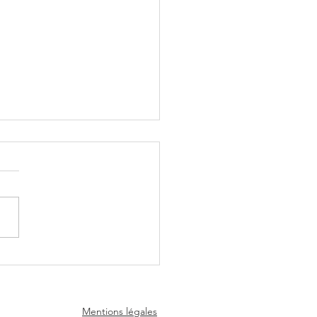
r Cayce : Le Prophète
rmi qui a Diagnostiqué
00 Maladies en État de
se et Prédit Notre
Mentions légales