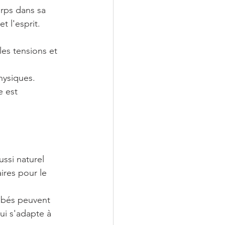
orps dans sa 
t l'esprit.
es tensions et 
hysiques.
 est 
ssi naturel 
ires pour le 
ébés peuvent 
ui s'adapte à 