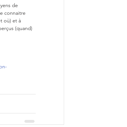
oyens de 
e connaitre 
t où) et à 
perçus (quand) 
on-