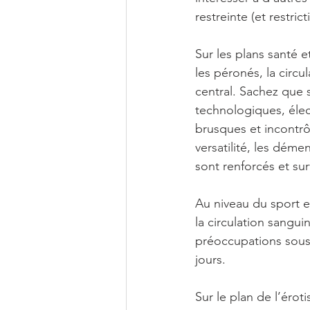
restreinte (et restrict
Sur les plans santé et
les péronés, la circu
central. Sachez que s
technologiques, éle
brusques et incontrôl
versatilité, les déme
sont renforcés et su
Au niveau du sport et
la circulation sangui
préoccupations sous u
jours.
Sur le plan de l’éroti