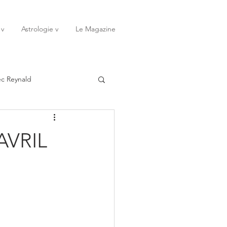
 v
Astrologie v
Le Magazine
ec Reynald
20
Janvier
AVRIL
ssessions
Rêves
Octobre
Novembre