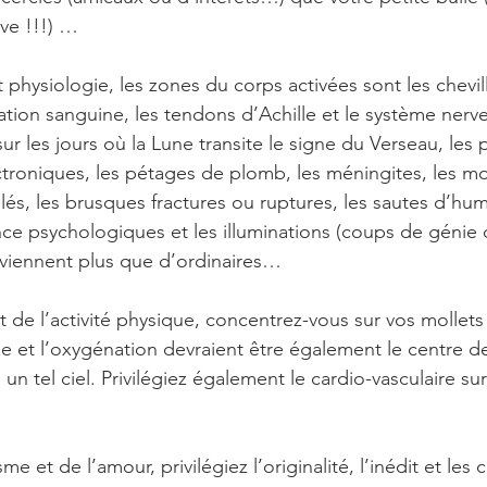
ive !!!) …
 physiologie, les zones du corps activées sont les cheville
lation sanguine, les tendons d’Achille et le système ner
ur les jours où la Lune transite le signe du Verseau, les
ctroniques, les pétages de plomb, les méningites, les 
és, les brusques fractures ou ruptures, les sautes d’hume
nce psychologiques et les illuminations (coups de génie o
rviennent plus que d’ordinaires…
 de l’activité physique, concentrez-vous sur vos mollets 
ne et l’oxygénation devraient être également le centre d
n tel ciel. Privilégiez également le cardio-vasculaire su
sme et de l’amour, privilégiez l’originalité, l’inédit et les