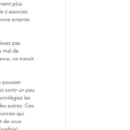
ement plus 
e s’associer, 
onne entente 
issez pas 
s mal de 
nce, ce transit 
s pousser 
ez sortir un peu 
rivilégiez les 
es autres. Ces 
sonnes qui 
t de vous 
parfois) 