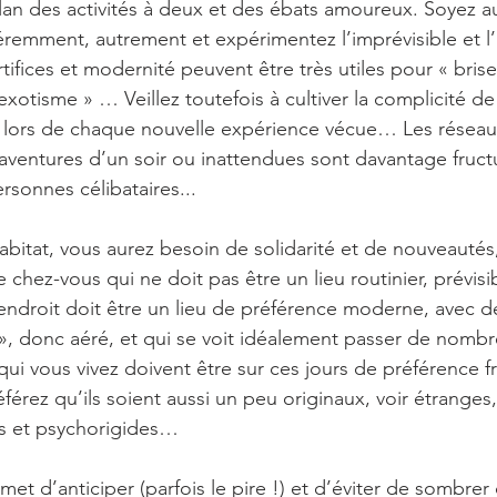
lan des activités à deux et des ébats amoureux. Soyez a
féremment, autrement et expérimentez l’imprévisible et l’
tifices et modernité peuvent être très utiles pour « briser
xotisme » … Veillez toutefois à cultiver la complicité de
 lors de chaque nouvelle expérience vécue… Les réseaux
 aventures d’un soir ou inattendues sont davantage fruc
ersonnes célibataires...
abitat, vous aurez besoin de solidarité et de nouveauté
chez-vous qui ne doit pas être un lieu routinier, prévisib
endroit doit être un lieu de préférence moderne, avec de
e », donc aéré, et qui se voit idéalement passer de nomb
ui vous vivez doivent être sur ces jours de préférence fr
férez qu’ils soient aussi un peu originaux, voir étranges
nes et psychorigides…
met d’anticiper (parfois le pire !) et d’éviter de sombrer