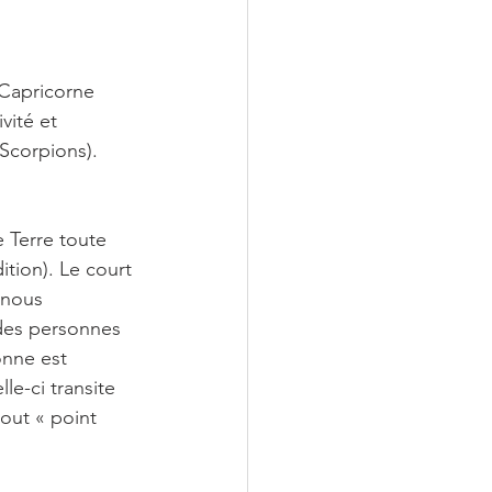
 Capricorne 
vité et 
Scorpions). 
e Terre toute 
tion). Le court 
 nous 
 des personnes 
onne est 
le-ci transite 
out « point 