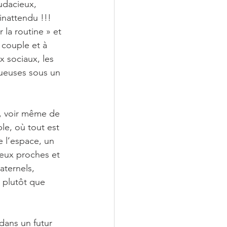
udacieux, 
inattendu !!! 
 la routine » et 
 couple et à 
 sociaux, les 
tueuses sous un 
s, voir même de 
le, où tout est 
 l’espace, un 
reux proches et 
aternels, 
, plutôt que 
 dans un futur 