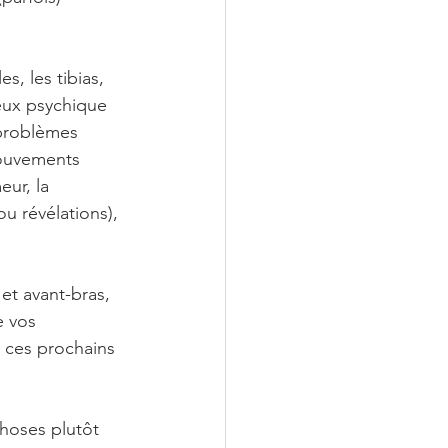
s, les tibias, 
veux psychique 
 problèmes 
mouvements 
ur, la 
u révélations), 
et avant-bras, 
e vos 
r ces prochains 
 choses plutôt 