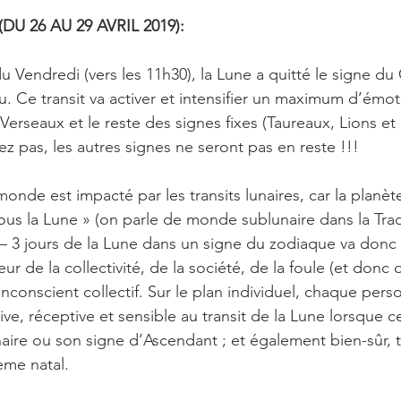
U 26 AU 29 AVRIL 2019):
u Vendredi (vers les 11h30), la Lune a quitté le signe du
. Ce transit va activer et intensifier un maximum d’émoti
erseaux et le reste des signes fixes (Taureaux, Lions et 
z pas, les autres signes ne seront pas en reste !!!
monde est impacté par les transits lunaires, car la planèt
ous la Lune » (on parle de monde sublunaire dans la Tradi
– 3 jours de la Lune dans un signe du zodiaque va donc
ur de la collectivité, de la société, de la foule (et donc
’inconscient collectif. Sur le plan individuel, chaque pers
, réceptive et sensible au transit de la Lune lorsque cel
naire ou son signe d’Ascendant ; et également bien-sûr, t
ème natal.