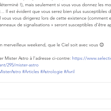
rédéterminé !), mais seulement si vous vous donnez les m
r… Il est évident que vous serez bien plus susceptibles d
uel vous vous dirigerez lors de cette existence (comment e
panneaux de signalisations » seront susceptibles d'être a
n merveilleux weekend, que le Ciel soit avec vous 😊
 Mister Astro à l'adresse ci-contre: 
https://www.selecti
ant/295/mister-astro
MisterAstro
#Articles
#Astrologie
#Avril