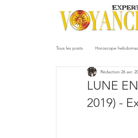
Tous les posts
Horoscope hebdomad
Rédaction
26 avr. 2
Votre communauté
Horoscope
LUNE EN
Dimitri
Oracledesmiroirs
2019) - E
Interprétation des rêves
Mai