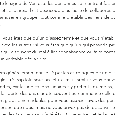
te le signe du Verseau, les personnes se montrent facil
 et solidaires. Il est beaucoup plus facile de collaborer, d
’amuser en groupe, tout comme d’établir des liens de b
.
 si vous êtes quelqu’un d’assez fermé et que vous n’établ
t avec les autres ; si vous êtes quelqu’un qui possède pa
t qui a souvent du mal à lier connaissance ou faire confia
n véritable défi à vivre.
 sera généralement conseillé par les astrologues de ne pa
rginalité trop loin sous un tel « climat astral » : vous pouv
rtes, car les indications lunaires s’y prêtent ; du moins, p
 la liberté des uns s’arrête souvent où commence celle d
ont globalement idéales pour vous associer avec des per
ensée que nous, mais ne vous privez pas de découvrir e
 cercles (amicaux ou d’intérêts…) que votre petite bulle (