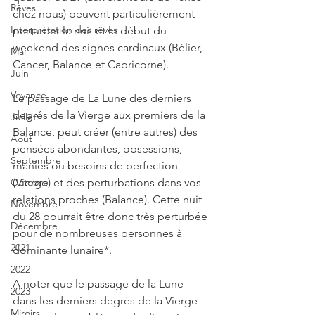
Rêves
chez nous) peuvent particulièrement 
Interprétation des rêves
perturber la nuit et le début du 
weekend des signes cardinaux (Bélier, 
Mai
Cancer, Balance et Capricorne). 
Juin
Voyance
Le passage de La Lune des derniers 
degrés de la Vierge aux premiers de la 
Juillet
Balance, peut créer (entre autres) des 
Août
pensées abondantes, obsessions, 
Septembre
manies ou besoins de perfection 
(Vierge) et des perturbations dans vos 
Octobre
relations proches (Balance). Cette nuit 
Novembre
du 28 pourrait être donc très perturbée 
Décembre
pour de nombreuses personnes à 
2021
dominante lunaire*. 
2022
A noter que le passage de la Lune 
2023
dans les derniers degrés de la Vierge 
Miroirs