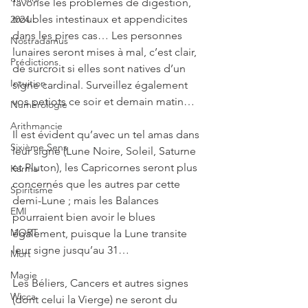
favorise les problèmes de digestion, 
troubles intestinaux et appendicites 
2024
dans les pires cas… Les personnes 
Nostradamus
lunaires seront mises à mal, c’est clair, 
Prédictions
de surcroit si elles sont natives d’un 
Intuition
signe cardinal. Surveillez également 
vos petiots ce soir et demain matin… 
Numérologie
Arithmancie
Il est évident qu’avec un tel amas dans 
Sixième Sens
leur signe (Lune Noire, Soleil, Saturne 
et Pluton), les Capricornes seront plus 
Karma
concernés que les autres par cette 
Spiritisme
demi-Lune ; mais les Balances 
EMI
pourraient bien avoir le blues 
MORT
également, puisque la Lune transite 
leur signe jusqu’au 31…
Mort
Magie
Les Béliers, Cancers et autres signes 
Wicca
(dont celui la Vierge) ne seront du 