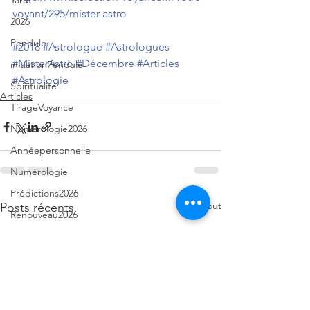
Tarot
voyant/295/mister-astro
2026
Pendule
#2018
#Astrologue
#Astrologues
#MisterAstro
#Décembre
#Articles
initiationPendule
#Astrologie
Spiritualité
Articles
TirageVoyance
Numérologie2026
Annéepersonnelle
Numérologie
Prédictions2026
Voir tout
Posts récents
Renouveau2026
Eveilspirituel
TarotdeMarseille