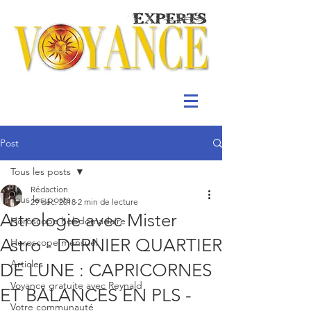
Post
Tous les posts
Rédaction
Tous les posts
29 déc. 2018
2 min de lecture
Astrologie avec Mister
Horoscope hebdomadaire
Astro - DERNIER QUARTIER
Horoscope mensuel
Articles
DE LUNE : CAPRICORNES
Voyance gratuite avec Reynald
ET BALANCES EN PLS -
Votre communauté