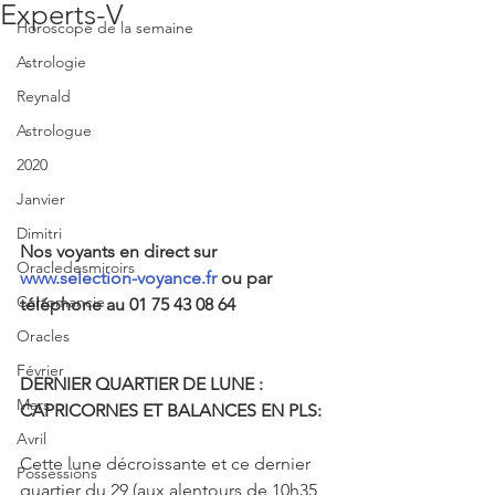
Experts-V
Horoscope de la semaine
Astrologie
Reynald
Astrologue
2020
Janvier
Dimitri
Nos voyants en direct sur 
Oracledesmiroirs
www.selection-voyance.fr
 ou par 
Cartomancie
téléphone au 01 75 43 08 64
Oracles
Février
DERNIER QUARTIER DE LUNE : 
Mars
CAPRICORNES ET BALANCES EN PLS:
Avril
Cette lune décroissante et ce dernier 
Possessions
quartier du 29 (aux alentours de 10h35 