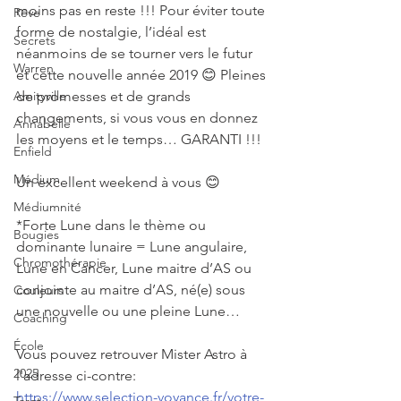
moins pas en reste !!! Pour éviter toute 
Rêve
forme de nostalgie, l’idéal est 
Secrets
néanmoins de se tourner vers le futur 
Warren
et cette nouvelle année 2019 😊 Pleines 
de promesses et de grands 
Amityville
changements, si vous vous en donnez 
Annabelle
les moyens et le temps… GARANTI !!!
Enfield
Médium
Un excellent weekend à vous 😊
Médiumnité
*Forte Lune dans le thème ou 
Bougies
dominante lunaire = Lune angulaire, 
Chromothérapie
Lune en Cancer, Lune maitre d’AS ou 
conjointe au maitre d’AS, né(e) sous 
Couleurs
une nouvelle ou une pleine Lune… 
Coaching
École
Vous pouvez retrouver Mister Astro à 
2025
l'adresse ci-contre: 
https://www.selection-voyance.fr/votre-