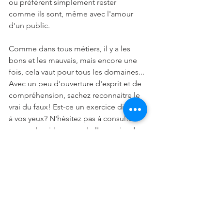
ou préférent simplement rester 
comme ils sont, même avec l'amour 
d'un public.
Comme dans tous métiers, il y a les 
bons et les mauvais, mais encore une 
fois, cela vaut pour tous les domaines... 
Avec un peu d'ouverture d'esprit et de 
compréhension, sachez reconnaitre le 
vrai du faux! Est-ce un exercice difficile 
à vos yeux? N'hésitez pas à consulter 
pour cela, aidez-vous de l'annuaire de 
l'Inad par exemple, faire confiance au 
bouche à oreille ou encore lire les avis 
sur les plateformes de voyance en 
ligne... Nous ne connaissons que très 
peu l'espace qui est au dessus de nos 
têtes et bien, la voyance chèr(e)s 
ami(e)s, c'est la même chose, nous ne 