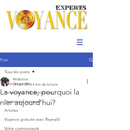
Post
Tous les posts
Rédaction
Tous les posts
23 févr. 2018
4 min de lecture
La voyance, pourquoi la
Horoscope hebdomadaire
nier aujourd'hui?
Horoscope mensuel
Articles
Voyance gratuite avec Reynald
Votre communauté