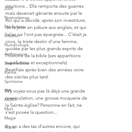
intuitions... Elle remporta des guerres 
2024
mais devenait gênante ensuite par le 
Nostradamus
Roi qui a décidé, après son investiture, 
Prédictions
de la jeter en pâture aux anglais, et qui 
hélas ne l'ont pas épargnée... C'était je 
Intuition
crois, le triste destin d'une femme, 
Numérologie
guidée par les plus grands esprits de 
Arithmancie
l'histoire de la bible (ses apparitions 
supéfiantes et exceptionnels). 
Sixième Sens
Béatifiée après bien des années voire 
Karma
des siècles plus tard.
Spiritisme
EMI
N'y voyez-vous pas là déjà une grande 
manipulation, une grosse moquerie de 
MORT
la Sainte-église? Personne en fait, ne 
Mort
s'est posée la question...
Magie
Il y en a des tas d'autres encore, qui 
Wicca