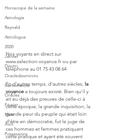
Horoscope de la semaine
Astrologie
Reynald
Astrologue
2020
Nos voyants en direct sur 
Janvier
www.selection-voyance.fr ou par 
Dimitri
téléphone au 01 75 43 08 64
Oracledesmiroirs
En d'autres temps, d'autres siècles, 
la 
Cartomancie
voyance
 a toujours existé. Bien qu'il y 
Oracles
ait eu déjà des preuves de celle-ci à 
Février
cette époque, la grande inquisition, la 
grande peur du peuple qui était loin 
Mars
d'être en démocratie, fut le juge de 
Avril
ces hommes et femmes pratiquant 
Possessions
cette pratique et ayant été souvent 