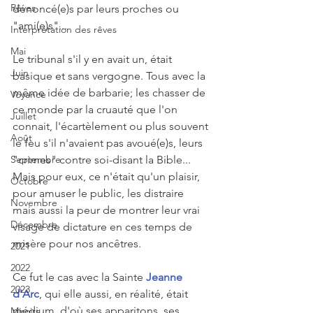
Rêves
dénoncé(e)s par leurs proches ou 
"ami(e)s"...
Interprétation des rêves
Mai
Le tribunal s'il y en avait un, était 
Juin
basique et sans vergogne. Tous avec la 
même idée de barbarie; les chasser de 
Voyance
ce monde par la cruauté que l'on 
Juillet
connait, l'écartèlement ou plus souvent 
Août
le feu s'il n'avaient pas avoué(e)s, leurs 
Septembre
"crimes" contre soi-disant la Bible... 
Mais pour eux, ce n'était qu'un plaisir, 
Octobre
pour amuser le public, les distraire 
Novembre
mais aussi la peur de montrer leur vrai 
Décembre
visage de dictature en ces temps de 
misère pour nos ancêtres.
2021
2022
Ce fut le cas avec la Sainte 
Jeanne 
2023
d'Arc
, qui elle aussi, en réalité, était 
médium, d'où ses apparitons, ses 
Miroirs