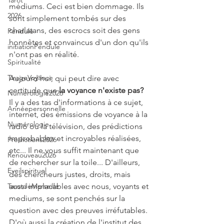
Tarot
médiums. Ceci est bien dommage. Ils 
2026
sont simplement tombés sur des 
charlatans, des escrocs soit des gens 
Pendule
honnêtes et convaincus d'un don qu'ils 
initiationPendule
n'ont pas en réalité.
Spiritualité
TirageVoyance
Aujourd'hui, qui peut dire avec 
certitude que 
la voyance n'existe pas? 
Numérologie2026
Il y a des tas d'informations à ce sujet, 
Annéepersonnelle
internet, des émissions de voyance à la 
Numérologie
radio ou la télévision, des prédictions 
improbables et incroyables réalisées, 
Prédictions2026
etc... Il ne vous suffit maintenant que 
Renouveau2026
de rechercher sur la toile... D'ailleurs, 
Eveilspirituel
des chercheurs justes, droits, mais 
TarotdeMarseille
aussi implacables avec nous, voyants et 
mediums, se sont penchés sur la 
question avec des preuves irréfutables. 
D'où aussi la création de l'institut des 