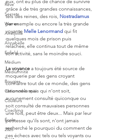
eux, ont eu plus de chance de survivre 
Rêve
grâce à de très grandes connaissances, 
Secrets
tels des reines, des rois, 
Nostradamus
Warren
par exemple ou encore la très grande 
voyante 
Melle Lenormand
qui fit 
Amityville
quelques mois de prison puis 
Annabelle
relâchée, elle continua tout de même 
Enfield
son activité, sans le moindre souci.
Médium
La voyance
 a toujours été source de 
Médiumnité
moquerie par des gens croyant 
Bougies
connaitre tout de ce monde, des gens 
rationnels mais qui n'ont soit, 
Chromothérapie
aucunement consulté quiconque ou 
Couleurs
soit consulté de mauvaises personnes 
Coaching
une fois, peut être deux... Mais par leur 
École
petitesse qu'ils sont, n'ont jamais 
recherché le pourquoi du comment de 
2025
ces échecs avec tels ou tels voyants ou 