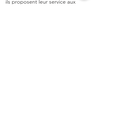
ils proposent leur service aux 
âmes perdues afin de leur montrer 
un nouveau chemin à suivre.
Nos voyants en direct sur 
www.selection-voyance.fr
 ou par 
téléphone au 01 75 43 08 64
#2017
#voyance
#secrets
#Voyant
Articles
Voir tout
Posts récents