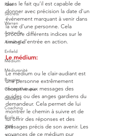
dans le fait qu’il est capable de 
Rêve
donner avec précision la date d’un 
Secrets
événement marquant à venir dans 
Warren
la vie d’une personne. Cela 
Amityville
procure différents indices sur le 
timing d’entrée en action.
Annabelle
Enfield
Le médium:
Médium
Médiumnité
Le médium ou le clair-audiant est 
Bougies
une personne extrêmement 
réceptive aux messages des 
Chromothérapie
guides ou des anges gardiens du 
Couleurs
demandeur. Cela permet de lui 
Coaching
montrer le chemin à suivre et de 
École
lui offrir des réponses et des 
présages précis de son avenir. Les 
2025
voyances de ce médium pur 