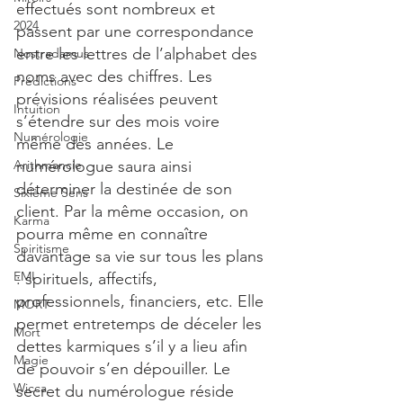
effectués sont nombreux et 
2024
passent par une correspondance 
entre les lettres de l’alphabet des 
Nostradamus
noms avec des chiffres. Les 
Prédictions
prévisions réalisées peuvent 
Intuition
s’étendre sur des mois voire 
Numérologie
même des années. Le 
Arithmancie
numérologue saura ainsi 
déterminer la destinée de son 
Sixième Sens
client. Par la même occasion, on 
Karma
pourra même en connaître 
Spiritisme
davantage sa vie sur tous les plans 
EMI
: spirituels, affectifs, 
professionnels, financiers, etc. Elle 
MORT
permet entretemps de déceler les 
Mort
dettes karmiques s’il y a lieu afin 
Magie
de pouvoir s’en dépouiller. Le 
Wicca
secret du numérologue réside 