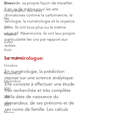
Rêves
possède  sa propre façon de travailler. 
Il en va de même pour les arts 
Interprétation des rêves
divinatoires comme la cartomancie, la 
Mai
tarologie, la numérologie et la voyance 
Juin
pure. Ils ont tous plus ou le même 
objectif. Néanmoins, ils ont leur propre 
Voyance
particularité les uns par rapport aux 
Juillet
autres.
Août
Le numérologue:
Septembre
Octobre
En numérologie, la prédiction 
Novembre
repose sur une science analytique. 
Décembre
Elle consiste à effectuer une étude 
2021
très recherchée et très complète 
de la date de naissance du 
2022
demandeur, de ses prénoms et de 
2023
ses noms de famille. Les calculs 
Miroirs