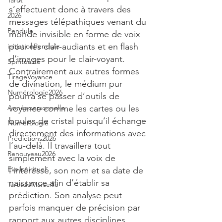
Tarot
s’effectuent donc à travers des 
2026
messages télépathiques venant du 
Pendule
monde invisible en forme de voix 
pour les clair-audiants et en flash 
initiationPendule
d’images pour le clair-voyant. 
Spiritualité
Contrairement aux autres formes 
TirageVoyance
de divination, le médium pur 
Numérologie2026
pourra se passer d’outils de 
Annéepersonnelle
voyance comme les cartes ou les 
boules de cristal puisqu’il échange 
Numérologie
directement des informations avec 
Prédictions2026
l’au-delà. Il travaillera tout 
Renouveau2026
simplement avec la voix de 
Eveilspirituel
l’intéressé, son nom et sa date de 
naissance afin d’établir sa 
TarotdeMarseille
prédiction. Son analyse peut 
parfois manquer de précision par 
rapport aux autres disciplines, 