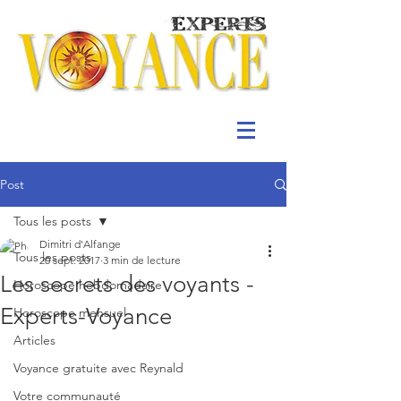
Post
Tous les posts
Dimitri d'Alfange
Tous les posts
20 sept. 2017
3 min de lecture
Les secrets des voyants -
Horoscope hebdomadaire
Experts-Voyance
Horoscope mensuel
Articles
Voyance gratuite avec Reynald
Votre communauté