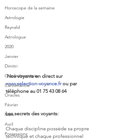
Horoscope de la semaine
Astrologie
Reynald
Astrologue
2020
Janvier
Dimitri
Oracledesmiroirs
Nos voyants en direct sur 
www.selection-voyance.fr
 ou par 
Cartomancie
téléphone au 01 75 43 08 64
Oracles
Février
Les secrets des voyants:
Mars
Avril
Chaque discipline possède sa propre 
Possessions
technique et chaque professionnel 