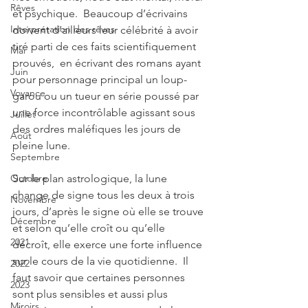
Rêves
et psychique.  Beaucoup d’écrivains 
Interprétation des rêves
doivent d’ailleurs leur célébrité à avoir 
tiré parti de ces faits scientifiquement 
Mai
prouvés,  en écrivant des romans ayant 
Juin
pour personnage principal un loup- 
Voyance
garou ou un tueur en série poussé par 
une force incontrôlable agissant sous 
Juillet
des ordres maléfiques les jours de 
Août
pleine lune.
Septembre
Sur le plan astrologique, la lune 
Octobre
change de signe tous les deux à trois 
Novembre
jours, d’après le signe où elle se trouve 
Décembre
et selon qu’elle croît ou qu’elle 
2021
décroît, elle exerce une forte influence 
sur le cours de la vie quotidienne.  Il 
2022
faut savoir que certaines personnes 
2023
sont plus sensibles et aussi plus 
Miroirs