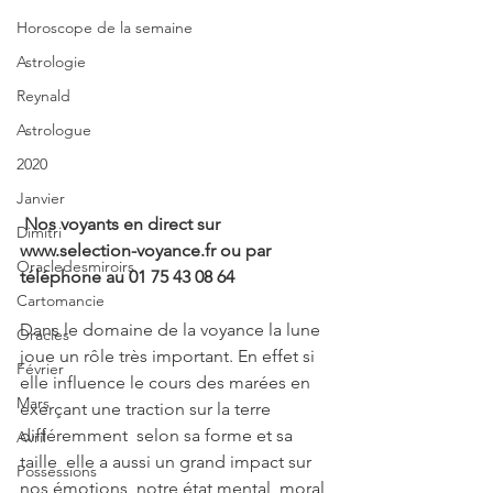
Horoscope de la semaine
Astrologie
Reynald
Astrologue
2020
Janvier
 Nos voyants en direct sur 
Dimitri
www.selection-voyance.fr ou par 
Oracledesmiroirs
téléphone au 01 75 43 08 64
Cartomancie
Dans le domaine de la voyance la lune 
Oracles
joue un rôle très important. En effet si 
Février
elle influence le cours des marées en 
Mars
exerçant une traction sur la terre 
différemment  selon sa forme et sa 
Avril
taille  elle a aussi un grand impact sur 
Possessions
nos émotions, notre état mental, moral 