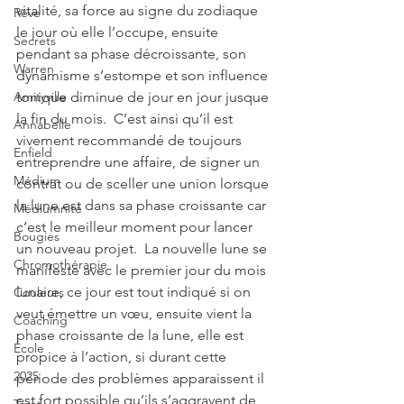
vitalité, sa force au signe du zodiaque 
Rêve
le jour où elle l’occupe, ensuite 
Secrets
pendant sa phase décroissante, son 
Warren
dynamisme s’estompe et son influence 
tonique diminue de jour en jour jusque 
Amityville
la fin du mois.  C’est ainsi qu’il est 
Annabelle
vivement recommandé de toujours 
Enfield
entreprendre une affaire, de signer un 
Médium
contrat ou de sceller une union lorsque 
la lune est dans sa phase croissante car 
Médiumnité
c’est le meilleur moment pour lancer 
Bougies
un nouveau projet.  La nouvelle lune se 
Chromothérapie
manifeste avec le premier jour du mois 
lunaire, ce jour est tout indiqué si on 
Couleurs
veut émettre un vœu, ensuite vient la 
Coaching
phase croissante de la lune, elle est 
École
propice à l’action, si durant cette 
2025
période des problèmes apparaissent il 
est fort possible qu’ils s’aggravent de 