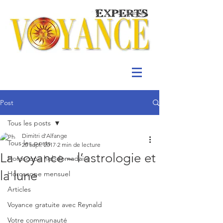
Post
Tous les posts
Dimitri d'Alfange
Tous les posts
20 sept. 2017
2 min de lecture
La voyance – l’astrologie et
Horoscope hebdomadaire
la lune
Horoscope mensuel
Articles
Voyance gratuite avec Reynald
Votre communauté