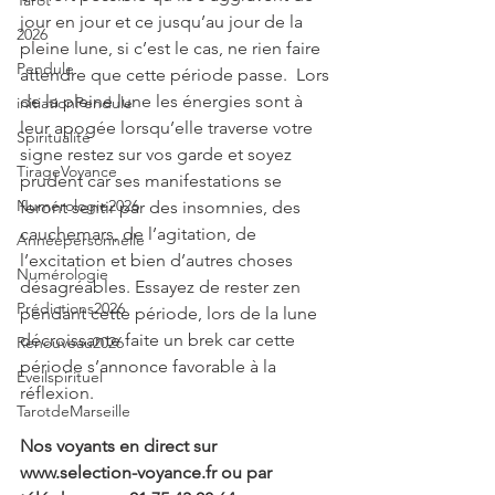
Tarot
jour en jour et ce jusqu’au jour de la 
2026
pleine lune, si c’est le cas, ne rien faire 
Pendule
attendre que cette période passe.  Lors 
de la pleine lune les énergies sont à 
initiationPendule
leur apogée lorsqu’elle traverse votre 
Spiritualité
signe restez sur vos garde et soyez 
TirageVoyance
prudent car ses manifestations se 
Numérologie2026
feront sentir par des insomnies, des 
cauchemars, de l’agitation, de 
Annéepersonnelle
l’excitation et bien d’autres choses 
Numérologie
désagréables. Essayez de rester zen 
Prédictions2026
pendant cette période, lors de la lune 
décroissante faite un brek car cette 
Renouveau2026
période s’annonce favorable à la 
Eveilspirituel
réflexion. 
TarotdeMarseille
Nos voyants en direct sur 
www.selection-voyance.fr ou par 