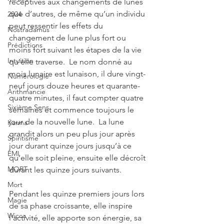
réceptives aux changements de lunes 
que d’autres, de même qu’un individu 
2024
peut ressentir les effets du 
Nostradamus
changement de lune plus fort ou 
Prédictions
moins fort suivant les étapes de la vie 
Intuition
qu’elle traverse.  Le nom donné au 
mois lunaire est lunaison, il dure vingt-
Numérologie
neuf jours douze heures et quarante-
Arithmancie
quatre minutes, il faut compter quatre 
Sixième Sens
semaines et commence toujours le 
jour de la nouvelle lune.  La lune 
Karma
grandit alors un peu plus jour après 
Spiritisme
jour durant quinze jours jusqu’à ce 
EMI
qu’elle soit pleine, ensuite elle décroît 
MORT
durant les quinze jours suivants.
Mort
Pendant les quinze premiers jours lors 
Magie
de sa phase croissante, elle inspire 
Wicca
l’activité, elle apporte son énergie, sa 