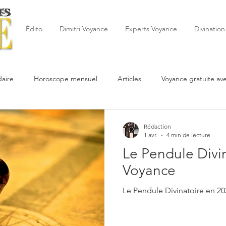
Édito
Dimitri Voyance
Experts Voyance
Divination
aire
Horoscope mensuel
Articles
Voyance gratuite av
 de la semaine
Astrologie
Reynald
Astrologue
20
Rédaction
1 avr.
4 min de lecture
Le Pendule Divin
Cartomancie
Oracles
Février
Mars
Avril
Po
Voyance
Le Pendule Divinatoire en 20
Juin
Voyance
Juillet
Août
Septembre