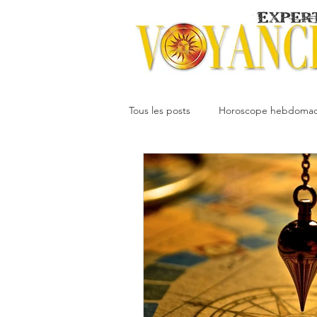
Tous les posts
Horoscope hebdomad
Votre communauté
Horoscope
Dimitri
Oracledesmiroirs
Interprétation des rêves
Mai