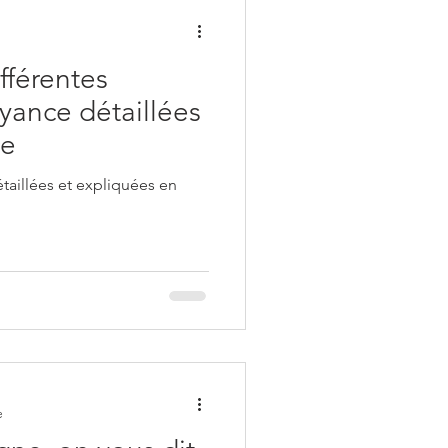
fférentes
ance détaillées
ce
aillées et expliquées en
e