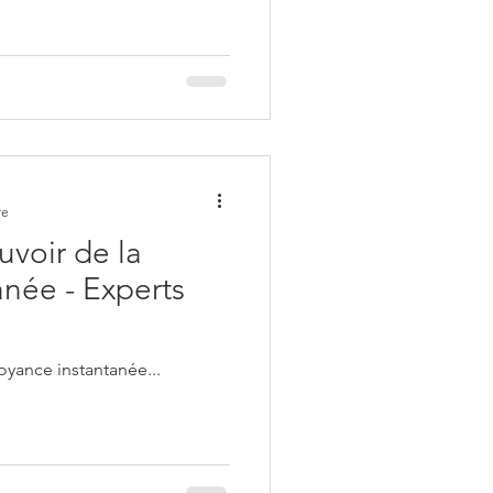
re
uvoir de la
anée - Experts
oyance instantanée...