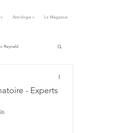
 v
Astrologie v
Le Magazine
ec Reynald
20
Janvier
atoire - Experts
ssessions
Rêves
26.
Octobre
Novembre