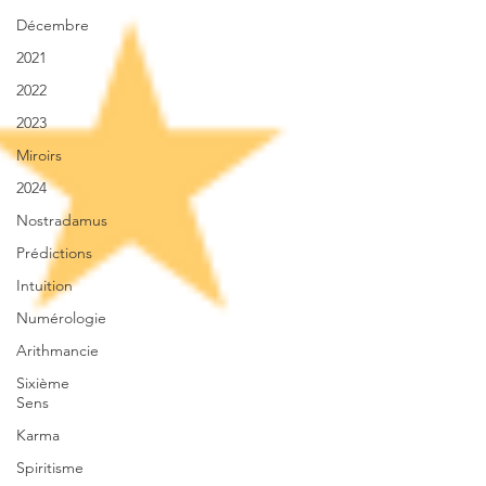
Décembre
2021
2022
2023
Miroirs
2024
Nostradamus
Prédictions
Intuition
Numérologie
Arithmancie
Sixième
Sens
Karma
Spiritisme