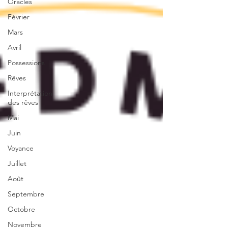
Oracles
Février
Mars
Avril
Possessions
Rêves
Interprétation
des rêves
Mai
Juin
Voyance
Juillet
Août
Septembre
Octobre
Novembre