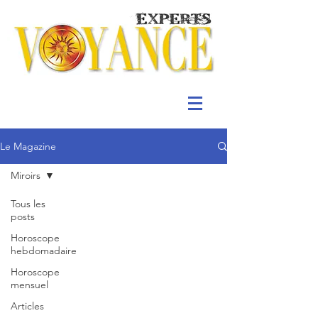
Le Magazine
Miroirs
Tous les
posts
Horoscope
hebdomadaire
Horoscope
mensuel
Articles