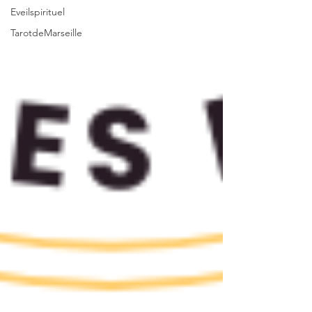
Eveilspirituel
TarotdeMarseille