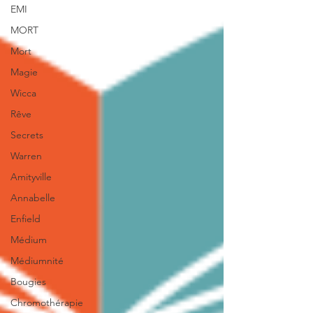
EMI
MORT
Mort
Magie
Wicca
Rêve
Secrets
Warren
Amityville
Annabelle
Enfield
Médium
Médiumnité
Bougies
Chromothérapie