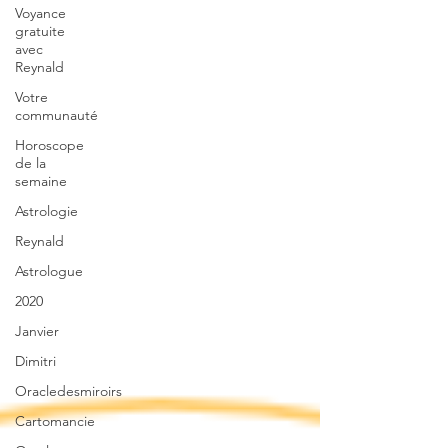
Voyance
gratuite
avec
Reynald
Votre
communauté
Horoscope
de la
semaine
Astrologie
Reynald
Astrologue
2020
Janvier
Dimitri
Oracledesmiroirs
Cartomancie