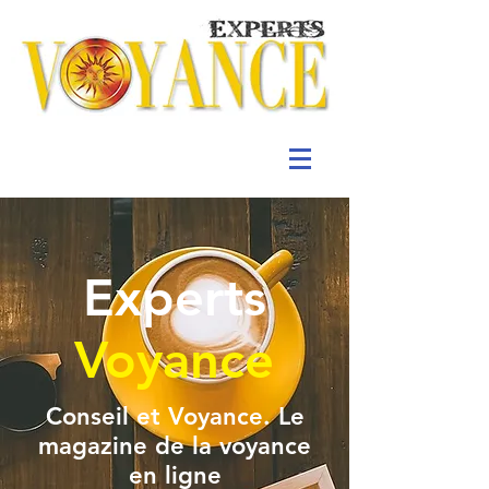
Experts
Voyance
Conseil et Voyance. Le
magazine de la voyance
en ligne