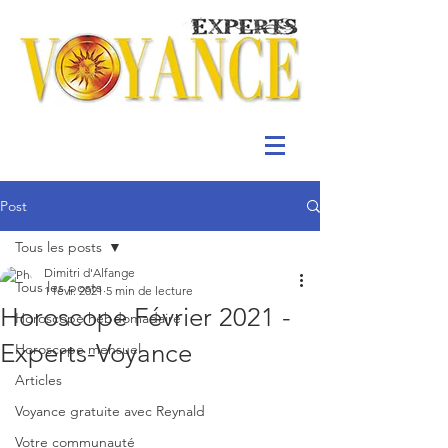
Post
Tous les posts
Dimitri d'Alfange
Tous les posts
1 févr. 2021
5 min de lecture
Horoscope Février 2021 -
Horoscope hebdomadaire
Experts-Voyance
Horoscope mensuel
Articles
Voyance gratuite avec Reynald
Votre communauté