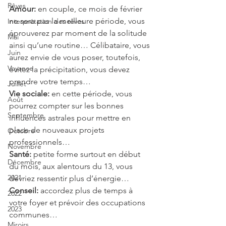
Rêves
Amour: 
en couple, ce mois de février 
ne sera pas la meilleure période, vous 
Interprétation des rêves
éprouverez par moment de la solitude 
Mai
ainsi qu’une routine… Célibataire, vous 
Juin
aurez envie de vous poser, toutefois, 
Voyance
évitez la précipitation, vous devez 
prendre votre temps…
Juillet
Vie sociale:
 en cette période, vous 
Août
pourrez compter sur les bonnes 
Septembre
influences astrales pour mettre en 
place de nouveaux projets 
Octobre
professionnels…
Novembre
Santé:
 petite forme surtout en début 
Décembre
du mois, aux alentours du 13, vous 
2021
devriez ressentir plus d’énergie…
Conseil:
 accordez plus de temps à 
2022
votre foyer et prévoir des occupations 
2023
communes…
Miroirs