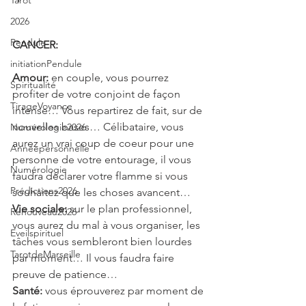
Tarot
2026
Pendule
CANCER: 
initiationPendule
Amour:
 en couple, vous pourrez 
Spiritualité
profiter de votre conjoint de façon 
TirageVoyance
intense… Vous repartirez de fait, sur de 
nouvelles bases… Célibataire, vous 
Numérologie2026
aurez un vrai coup de coeur pour une 
Annéepersonnelle
personne de votre entourage, il vous 
Numérologie
faudra déclarer votre flamme si vous 
Prédictions2026
souhaitez que les choses avancent…
Vie sociale:
 sur le plan professionnel, 
Renouveau2026
vous aurez du mal à vous organiser, les 
Eveilspirituel
tâches vous sembleront bien lourdes 
TarotdeMarseille
par moment… Il vous faudra faire 
preuve de patience…
Santé:
 vous éprouverez par moment de 