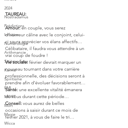
2024
TAUREAU: 
Nostradamus
Prédictions
Amour: 
en couple, vous serez 
Intuition
d’humeur câline avec le conjoint, celui-
ci saura apprécier vos élans affectifs… 
Numérologie
Célibataire, il faudra vous attendre à un 
Arithmancie
vrai coup de foudre !
Sixième Sens
Vie sociale:
 février devrait marquer un 
nouveau tournant dans votre carrière 
Karma
professionnelle, des décisions seront à 
Spiritisme
prendre afin d’évoluer favorablement…
EMI
Santé:
 une excellente vitalité émanera 
de vous durant cette période…
MORT
Conseil: 
vous aurez de belles 
Mort
occasions à saisir durant ce mois de 
Magie
février 2021, à vous de faire le tri…
Wicca