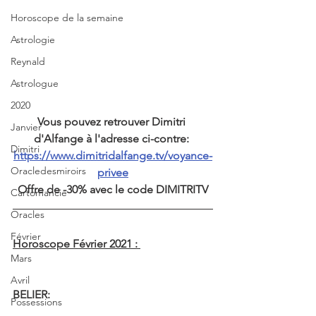
Horoscope de la semaine
Astrologie
Reynald
Astrologue
2020
Vous pouvez retrouver Dimitri 
Janvier
d'Alfange à l'adresse ci-contre: 
Dimitri
https://www.dimitridalfange.tv/voyance-
Oracledesmiroirs
privee
Offre de -30% avec le code DIMITRITV
Cartomancie
Oracles
Février
Horoscope Février 2021 : 
Mars
Avril
BELIER: 
Possessions