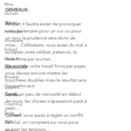
Rêve
GEMEAUX: 
Secrets
Warren
Amour:
 il faudra éviter de provoquer 
votre partenaire pour un oui ou pour 
Amityville
un non, la prudence sera donc de 
Annabelle
mise… Célibataire, vous aurez du mal à 
Enfield
accepter votre célibat, patience, la 
Médium
roue finira par tourner…
Vie sociale: 
votre travail finira par payer, 
Médiumnité
vous devrez encore mettre les 
Bougies
bouchées doubles mais le résultat sera 
Chromothérapie
payant…
Santé:
 un peu de nervosité en début 
Couleurs
de mois, les choses s’apaiseront petit à 
Coaching
petit…
École
Conseil: 
vous aurez à régler un conflit 
2025
familial, on comptera sur vous pour 
apaiser les tensions…