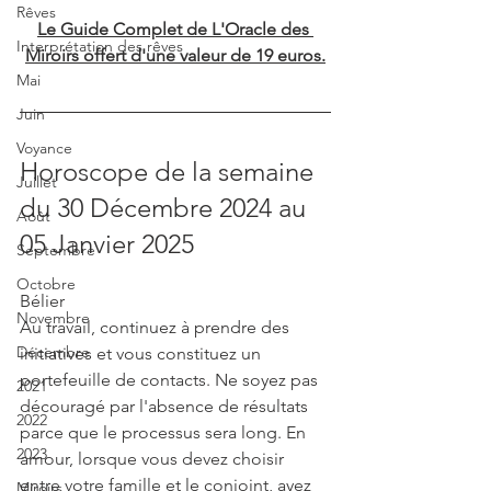
Rêves
Le Guide Complet de L'Oracle des 
Interprétation des rêves
Miroirs offert d'une valeur de 19 euros.
Mai
Juin
Voyance
Horoscope de la semaine 
Juillet
du 30 Décembre 2024 au 
Août
05 Janvier 2025
Septembre
Octobre
Bélier
Novembre
Au travail, continuez à prendre des 
Décembre
initiatives et vous constituez un 
portefeuille de contacts. Ne soyez pas 
2021
découragé par l'absence de résultats 
2022
parce que le processus sera long. En 
2023
amour, lorsque vous devez choisir 
entre votre famille et le conjoint, ayez 
Miroirs