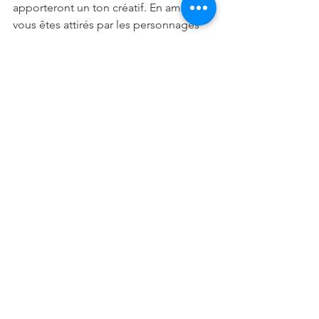
apporteront un ton créatif. En amour, 
vous êtes attirés par les personnages 
qui sont entourés d'un mystérieux 
halo. Vous aurez le goût de l'érotisme 
et de la passion. Côté forme, prenez 
soin de votre régime alimentaire en 
qualité et en quantité.
Poissons
Au travail, toute votre attention est 
dans votre croissance professionnelle. 
Vous devez vous défendre contre les 
ennemis cachés ou contre des 
adversaires forts. En amour, envisagez 
d'être intime et en savoir plus sur une 
personne de l'autre sexe qui travaille 
ou étudie avec vous. Côté forme, vous 
serez mécontents dans plusieurs 
domaines de votre vie. Faites une 