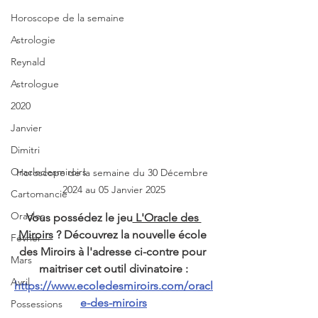
Horoscope de la semaine
Astrologie
Reynald
Astrologue
2020
Janvier
Dimitri
Oracledesmiroirs
Horoscope de la semaine du 30 Décembre 
2024 au 05 Janvier 2025
Cartomancie
Oracles
Vous possédez le jeu
 L'Oracle des 
Miroirs
 ? Découvrez la nouvelle école 
Février
des Miroirs à l'adresse ci-contre pour 
Mars
maitriser cet outil divinatoire :
Avril
https://www.ecoledesmiroirs.com/oracl
e-des-miroirs
Possessions