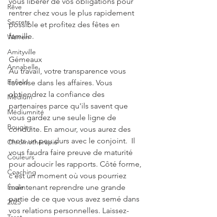
vous libérer de vos obligations pour 
Rêve
rentrer chez vous le plus rapidement 
Secrets
possible et profitez des fêtes en 
famille.
Warren
Amityville
Gémeaux
Annabelle
Au travail, votre transparence vous 
Enfield
favorise dans les affaires. Vous 
obtiendrez la confiance des 
Médium
partenaires parce qu'ils savent que 
Médiumnité
vous gardez une seule ligne de 
Bougies
conduite. En amour, vous aurez des 
mots un peu durs avec le conjoint.  Il 
Chromothérapie
vous faudra faire preuve de maturité 
Couleurs
pour adoucir les rapports. Côté forme, 
Coaching
c'est un moment où vous pourriez 
École
maintenant reprendre une grande 
partie de ce que vous avez semé dans 
2025
vos relations personnelles. Laissez-