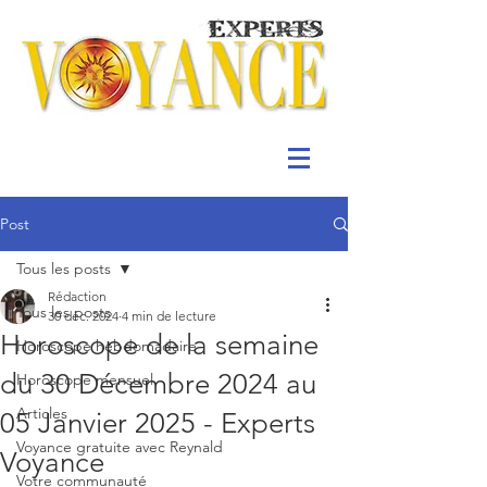
Post
Tous les posts
Rédaction
Tous les posts
30 déc. 2024
4 min de lecture
Horoscope de la semaine
Horoscope hebdomadaire
du 30 Décembre 2024 au
Horoscope mensuel
Articles
05 Janvier 2025 - Experts
Voyance gratuite avec Reynald
Voyance
Votre communauté