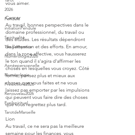
Tarot
vous aimer.
2026
Cancer
Pendule
Au travail, bonnes perspectives dans le 
initiationPendule
domaine professionnel, du travail ou 
Spiritualité
des études. Les résultats dépendront 
de l'attention et des efforts. En amour, 
TirageVoyance
dans la zone affective, vous hausserez 
Numérologie2026
le ton quand il s'agira d'affirmer les 
Annéepersonnelle
choses en lesquelles vous croyez. Côté 
Numérologie
forme, pensez plus et mieux aux 
choses que vous faites et ne vous 
Prédictions2026
laissez pas emporter par les impulsions 
Renouveau2026
qui peuvent vous faire dire des choses 
Eveilspirituel
que vous regrettez plus tard.
TarotdeMarseille
Lion
Au travail, ce ne sera pas la meilleure 
semaine pour les finances, vous 