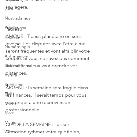
soulagera.
2024
Nostradamus
Prédictions
Taureau
AMOUR : Transit planétaire en sens 
Intuition
inverse. Les disputes avec l'être aimé 
Numérologie
seront fréquentes et vont affaiblir votre 
Arithmancie
couple. Si vous ne savez pas comment 
Sixième Sens
les éviter, mieux vaut prendre vos 
distances.
Karma
Spiritisme
ARGENT : la semaine sera fragile dans 
EMI
les finances, il serait temps pour vous 
de songer à une reconversion 
MORT
professionnelle.
Mort
Magie
CLÉ DE LA SEMAINE : Laisser 
l'émotion rythmer votre quotidien, 
Wicca