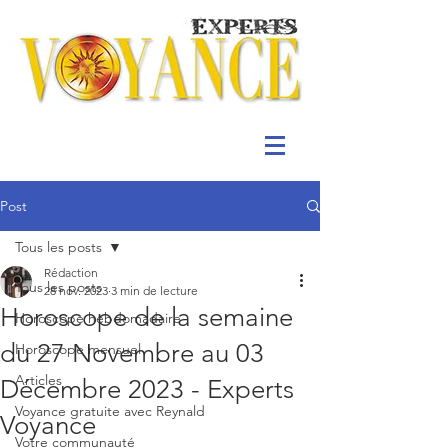
Post
Tous les posts
Rédaction
Tous les posts
28 nov. 2023
3 min de lecture
Horoscope de la semaine
Horoscope hebdomadaire
du 27 Novembre au 03
Horoscope mensuel
Articles
Décembre 2023 - Experts
Voyance gratuite avec Reynald
Voyance
Votre communauté