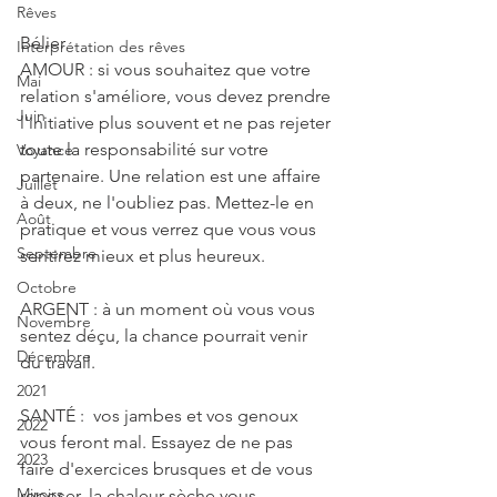
Rêves
Bélier
Interprétation des rêves
AMOUR : si vous souhaitez que votre 
Mai
relation s'améliore, vous devez prendre 
Juin
l'initiative plus souvent et ne pas rejeter 
toute la responsabilité sur votre 
Voyance
partenaire. Une relation est une affaire 
Juillet
à deux, ne l'oubliez pas. Mettez-le en 
Août
pratique et vous verrez que vous vous 
Septembre
sentirez mieux et plus heureux.
Octobre
ARGENT : à un moment où vous vous 
Novembre
sentez déçu, la chance pourrait venir 
Décembre
du travail.
2021
SANTÉ :  vos jambes et vos genoux 
2022
vous feront mal. Essayez de ne pas 
2023
faire d'exercices brusques et de vous 
Miroirs
reposer, la chaleur sèche vous 