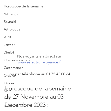
Horoscope de la semaine
Astrologie
Reynald
Astrologue
2020
Janvier
Dimitri
Nos voyants en direct sur 
Oracledesmiroirs
www.selection-voyance.fr
Cartomancie
ou par téléphone au 01 75 43 08 64
Oracles
Février
Horoscope de la semaine 
Mars
du 27 Novembre au 03 
Avril
Décembre 2023 :
Possessions