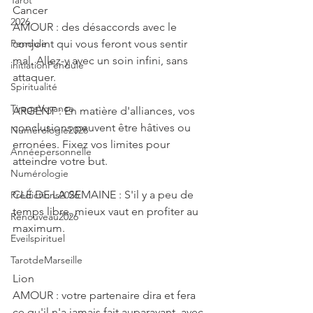
Tarot
Cancer
2026
AMOUR : des désaccords avec le 
Pendule
conjoint qui vous feront vous sentir 
mal. Allez-y avec un soin infini, sans 
initiationPendule
attaquer.
Spiritualité
TirageVoyance
ARGENT : En matière d'alliances, vos 
conclusions peuvent être hâtives ou 
Numérologie2026
erronées. Fixez vos limites pour 
Annéepersonnelle
atteindre votre but.
Numérologie
CLÉ DE LA SEMAINE : S'il y a peu de 
Prédictions2026
temps libre, mieux vaut en profiter au 
Renouveau2026
maximum.
Eveilspirituel
TarotdeMarseille
Lion
AMOUR : votre partenaire dira et fera 
ce qu'il n'a jamais fait auparavant, avec 