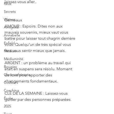
laissez-vous aller..
Rêve
Secrets
Warren
Gémeaux
AMOUR : Espoirs. Dites non aux 
Amityville
mauvais souvenirs, mieux vaut vous 
Annabelle
battre pour laisser tout chagrin derrière 
Enfield
vous. Quelqu'un de très spécial vous 
fera vous sentir mieux que jamais.
Médium
Médiumnité
ARGENT : un problème au travail qui 
Bougies
était en suspens sera résolu. Moment 
Chromothérapie
de luxe pour apporter des 
changements fondamentaux.
Couleurs
Coaching
CLÉ DE LA SEMAINE : Laissez-vous 
École
guider par des personnes préparées.
2025