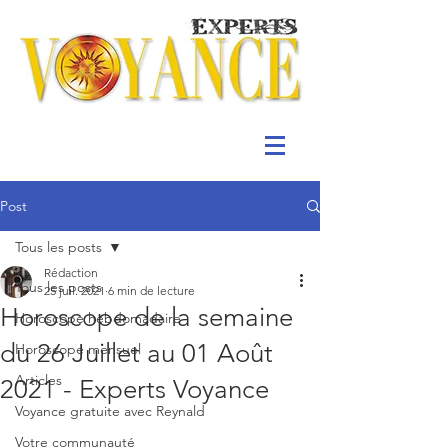
Post
Tous les posts
Rédaction
Tous les posts
25 juil. 2021
6 min de lecture
Horoscope de la semaine
Horoscope hebdomadaire
du 26 Juillet au 01 Août
Horoscope mensuel
Articles
2021 - Experts Voyance
Voyance gratuite avec Reynald
Votre communauté