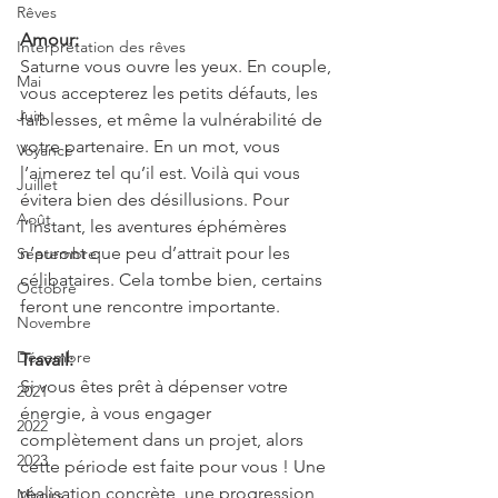
Rêves
Amour:
Interprétation des rêves
Saturne vous ouvre les yeux. En couple, 
Mai
vous accepterez les petits défauts, les 
Juin
faiblesses, et même la vulnérabilité de 
votre partenaire. En un mot, vous 
Voyance
l’aimerez tel qu’il est. Voilà qui vous 
Juillet
évitera bien des désillusions. Pour 
Août
l’instant, les aventures éphémères 
n’auront que peu d’attrait pour les 
Septembre
célibataires. Cela tombe bien, certains 
Octobre
feront une rencontre importante.
Novembre
Décembre
Travail:
Si vous êtes prêt à dépenser votre 
2021
énergie, à vous engager 
2022
complètement dans un projet, alors 
2023
cette période est faite pour vous ! Une 
réalisation concrète, une progression 
Miroirs