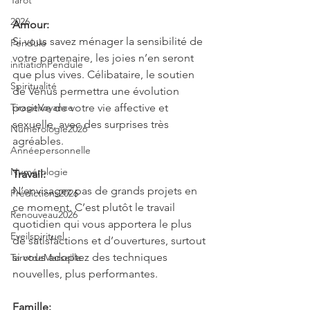
Tarot
2026
Amour:
Si vous savez ménager la sensibilité de 
Pendule
votre partenaire, les joies n’en seront 
initiationPendule
que plus vives. Célibataire, le soutien 
Spiritualité
de Vénus permettra une évolution 
TirageVoyance
positive de votre vie affective et 
sexuelle, avec des surprises très 
Numérologie2026
agréables.
Annéepersonnelle
Numérologie
Travail:
N’envisagez pas de grands projets en 
Prédictions2026
ce moment. C’est plutôt le travail 
Renouveau2026
quotidien qui vous apportera le plus 
Eveilspirituel
de satisfactions et d’ouvertures, surtout 
si vous adoptez des techniques 
TarotdeMarseille
nouvelles, plus performantes.
Famille: