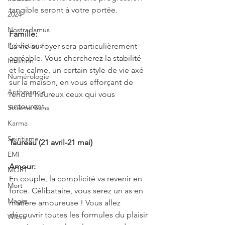
tangible seront à votre portée.
2024
Nostradamus
Famille:
Prédictions
La vie au foyer sera particulièrement 
agréable. Vous chercherez la stabilité 
Intuition
et le calme, un certain style de vie axé 
Numérologie
sur la maison, en vous efforçant de 
Arithmancie
rendre heureux ceux qui vous 
entourent.
Sixième Sens
Karma
Spiritisme
Taureau (21 avril-21 mai)
EMI
Amour:
MORT
En couple, la complicité va revenir en 
Mort
force. Célibataire, vous serez un as en 
Magie
matière amoureuse ! Vous allez 
découvrir toutes les formules du plaisir 
Wicca