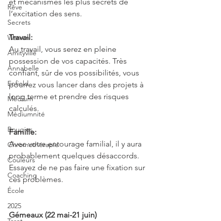
et mécanismes les plus secrets de 
Rêve
l’excitation des sens.
Secrets
Travail:
Warren
Au travail, vous serez en pleine 
Amityville
possession de vos capacités. Très 
Annabelle
confiant, sûr de vos possibilités, vous 
Enfield
pourrez vous lancer dans des projets à 
long terme et prendre des risques 
Médium
calculés.
Médiumnité
Bougies
Famille:
Avec votre entourage familial, il y aura 
Chromothérapie
probablement quelques désaccords. 
Couleurs
Essayez de ne pas faire une fixation sur 
Coaching
ces problèmes.
École
2025
Gémeaux (22 mai-21 juin)