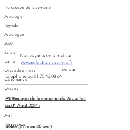
Horoscope de la semaine
Astrologie
Reynald
Astrologue
2020
Janvier
Nos voyants en direct sur 
Dimitri
www.selection-voyance.fr
                                                 ou par 
Oracledesmiroirs
téléphone au 01 75 43 08 64
Cartomancie
Oracles
Février
Horoscope de la semaine du 26 Juillet 
au 01 Août 2021 :
Mars
Avril
Possessions
Bélier (21 mars-20 avril)