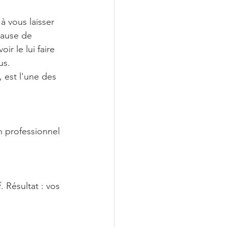
à vous laisser 
cause de 
ir le lui faire 
us. 
, est l'une des 
n professionnel 
 Résultat : vos 