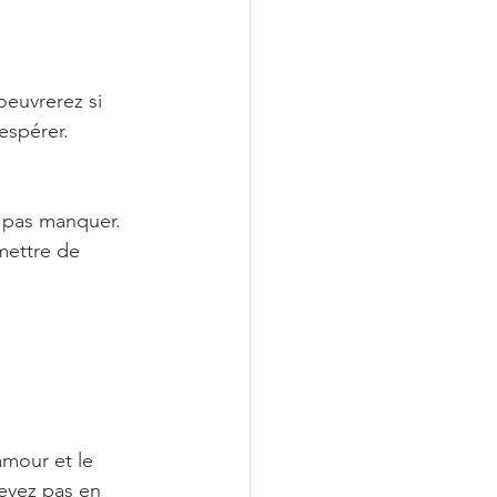
oeuvrerez si 
espérer.
t pas manquer. 
mettre de 
amour et le 
cevez pas en 