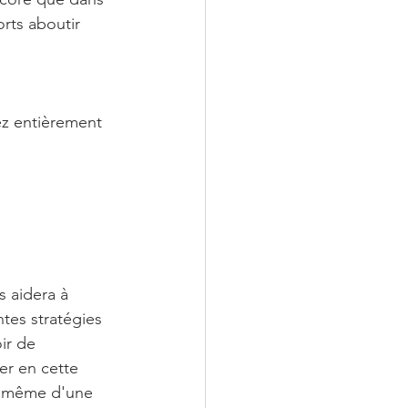
rts aboutir 
ez entièrement 
 aidera à 
ntes stratégies 
ir de 
er en cette 
ra même d'une 