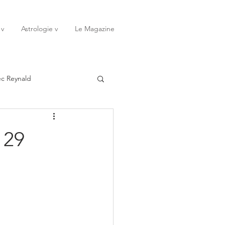
 v
Astrologie v
Le Magazine
ec Reynald
20
Janvier
 29
ssessions
Rêves
Octobre
Novembre