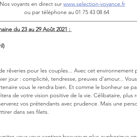
Nos voyants en direct sur 
www.selection-voyance.fr
                                                 ou par téléphone au 01 75 43 08 64
aine du 23 au 29 Août 2021 : 
il)
e rêveries pour les couples... Avec cet environnement p
r jour : complicité, tendresse, preuves d'amour... Vous
artenaire vous le rendra bien. Et comme le bonheur se pa
tera de votre vision positive de la vie. Célibataire, plus 
serverez vos prétendants avec prudence. Mais une pers
tirer dans ses filets.
Jupiter, vous vous sentirez beaucoup plus euphorique e