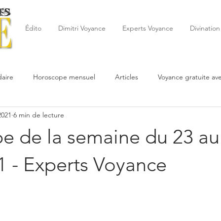
Édito
Dimitri Voyance
Experts Voyance
Divination
aire
Horoscope mensuel
Articles
Voyance gratuite av
2021
6 min de lecture
 de la semaine
Astrologie
Reynald
Astrologue
20
e de la semaine du 23 au
Cartomancie
Oracles
Février
Mars
Avril
Po
1 - Experts Voyance
Juin
Voyance
Juillet
Août
Septembre