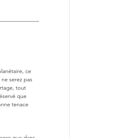
lanétaire, ce 
 ne serez pas 
rtage, tout 
réservé que 
onne tenace 
ncore que dans 