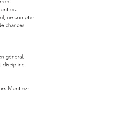
rront 
montrera 
eul, ne comptez 
 de chances 
en général, 
 discipline.
âme. Montrez-