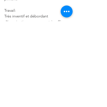
Travail:
Très inventif et débordant 
d'imagination, vous serez très efficace. 
Si vous travaillez sur des projets de 
création, vous avancerez à pas de 
géant.
Famille:
Si vous avez des soucis familiaux, il 
faudra prendre votre mal en patience. 
En effet, pour l'instant, vous ne pourrez 
pas discuter avec vos proches pour 
trouver des solutions, chacun campant 
fermement sur ses positions.
Verseau (21 janvier-19 février)