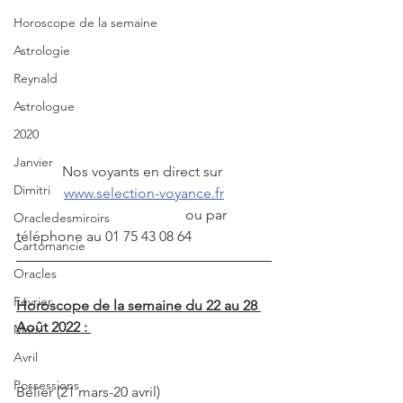
Horoscope de la semaine
Astrologie
Reynald
Astrologue
2020
Janvier
Nos voyants en direct sur 
Dimitri
www.selection-voyance.fr
                                               ou par 
Oracledesmiroirs
téléphone au 01 75 43 08 64
Cartomancie
Oracles
Février
Horoscope de la semaine du 22 au 28 
Août 2022 : 
Mars
Avril
Possessions
Bélier (21 mars-20 avril)