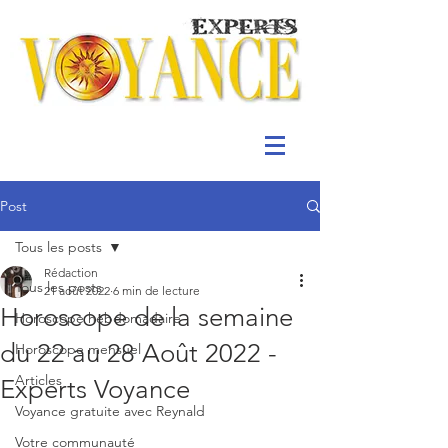
Post
Tous les posts
Rédaction
Tous les posts
21 août 2022
6 min de lecture
Horoscope de la semaine
Horoscope hebdomadaire
du 22 au 28 Août 2022 -
Horoscope mensuel
Articles
Experts Voyance
Voyance gratuite avec Reynald
Votre communauté