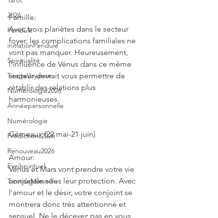
Tarot
2026
Famille:
Avec trois planètes dans le secteur 
Pendule
foyer, les complications familiales ne 
initiationPendule
vont pas manquer. Heureusement, 
Spiritualité
l'influence de Vénus dans ce même 
TirageVoyance
secteur devrait vous permettre de 
rétablir des relations plus 
Numérologie2026
harmonieuses.
Annéepersonnelle
Numérologie
Gémeaux (22 mai-21 juin)
Prédictions2026
Renouveau2026
Amour:
Eveilspirituel
Vénus et Mars vont prendre votre vie 
conjugale sous leur protection. Avec 
TarotdeMarseille
l'amour et le désir, votre conjoint se 
montrera donc très attentionné et 
sensuel. Ne le décevez pas en vous 