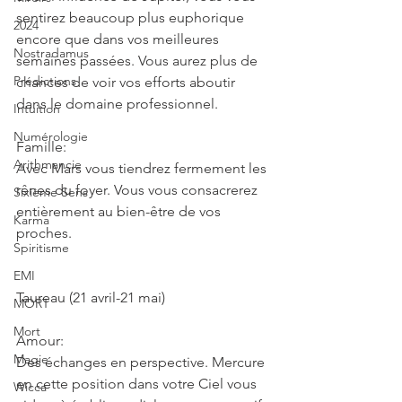
sentirez beaucoup plus euphorique 
2024
encore que dans vos meilleures 
Nostradamus
semaines passées. Vous aurez plus de 
Prédictions
chances de voir vos efforts aboutir 
dans le domaine professionnel.
Intuition
Numérologie
Famille:
Arithmancie
Avec Mars vous tiendrez fermement les 
rênes du foyer. Vous vous consacrerez 
Sixième Sens
entièrement au bien-être de vos 
Karma
proches.
Spiritisme
EMI
Taureau (21 avril-21 mai)
MORT
Mort
Amour:
Magie
Des échanges en perspective. Mercure 
en cette position dans votre Ciel vous 
Wicca