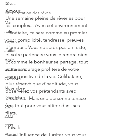
Rêves
Amour:
Interprétation des rêves
Une semaine pleine de rêveries pour 
Mai
les couples... Avec cet environnement 
Juin
planétaire, ce sera comme au premier 
jour : complicité, tendresse, preuves 
Voyance
d'amour... Vous ne serez pas en reste, 
Juillet
et votre partenaire vous le rendra bien. 
Août
Et comme le bonheur se partage, tout 
votre entourage profitera de votre 
Septembre
vision positive de la vie. Célibataire, 
Octobre
plus réservé que d'habitude, vous 
Novembre
observerez vos prétendants avec 
Décembre
prudence. Mais une personne tenace 
fera tout pour vous attirer dans ses 
2021
filets.
2022
2023
Travail:
Sous l'influence de Jupiter, vous vous 
Miroirs