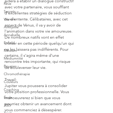
aidera à établir un dialogue constructif 
Rêve
avec votre partenaire, vous soufflant 
Secrets
d'excellentes stratégies de séduction 
ou d'entente. Célibataires, avec cet 
Warren
aspect de Vénus, il va y avoir de 
Amityville
l'animation dans votre vie amoureuse. 
Annabelle
De nombreux natifs vont en effet 
Enfield
croiser en cette période quelqu'un qui 
ne les laissera pas indifférents. Pour 
Médium
certains, il s'agira même d'une 
Médiumnité
rencontre très importante, qui risque 
Bougies
de bouleverser leur vie.
Chromothérapie
Travail:
Couleurs
Jupiter vous poussera à consolider 
Coaching
votre position professionnelle. Vous 
École
manoeuvrerez si bien que vous 
pourriez obtenir un avancement dont 
2025
vous commenciez à désespérer.