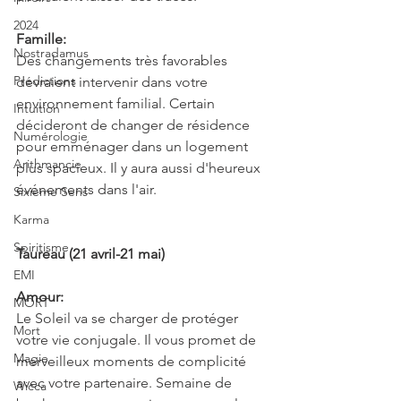
2024
Famille:
Nostradamus
Des changements très favorables 
Prédictions
devraient intervenir dans votre 
environnement familial. Certain 
Intuition
décideront de changer de résidence 
Numérologie
pour emménager dans un logement 
Arithmancie
plus spacieux. Il y aura aussi d'heureux 
événements dans l'air.
Sixième Sens
Karma
Spiritisme
Taureau (21 avril-21 mai)
EMI
Amour:
MORT
Le Soleil va se charger de protéger 
Mort
votre vie conjugale. Il vous promet de 
Magie
merveilleux moments de complicité 
avec votre partenaire. Semaine de 
Wicca