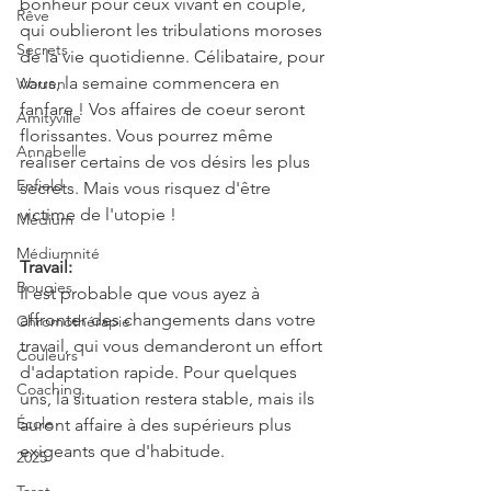
bonheur pour ceux vivant en couple, 
Rêve
qui oublieront les tribulations moroses 
Secrets
de la vie quotidienne. Célibataire, pour 
vous, la semaine commencera en 
Warren
fanfare ! Vos affaires de coeur seront 
Amityville
florissantes. Vous pourrez même 
Annabelle
réaliser certains de vos désirs les plus 
Enfield
secrets. Mais vous risquez d'être 
victime de l'utopie !
Médium
Médiumnité
Travail:
Bougies
Il est probable que vous ayez à 
affronter des changements dans votre 
Chromothérapie
travail, qui vous demanderont un effort 
Couleurs
d'adaptation rapide. Pour quelques 
Coaching
uns, la situation restera stable, mais ils 
École
auront affaire à des supérieurs plus 
exigeants que d'habitude.
2025