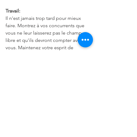
Travail:
Il n'est jamais trop tard pour mieux 
faire. Montrez à vos concurrents que 
vous ne leur laisserez pas le champ 
libre et qu'ils devront compter avec 
vous. Maintenez votre esprit de 
combativité à un haut niveau.
Famille:
Vous pourrez dormir sur vos deux 
oreilles, car rien ne viendra troubler 
l'harmonie familiale. Mais si vous ne 
tenez pas en laisse votre autoritarisme, 
de sérieux désaccords pourraient vous 
opposer à votre conjoint.
Verseau (21 janvier-19 février)