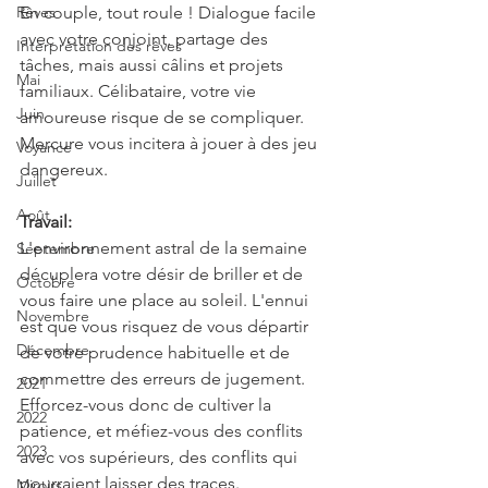
Rêves
En couple, tout roule ! Dialogue facile 
avec votre conjoint, partage des 
Interprétation des rêves
tâches, mais aussi câlins et projets 
Mai
familiaux. Célibataire, votre vie 
Juin
amoureuse risque de se compliquer. 
Mercure vous incitera à jouer à des jeu 
Voyance
dangereux.
Juillet
Août
Travail:
L'environnement astral de la semaine 
Septembre
décuplera votre désir de briller et de 
Octobre
vous faire une place au soleil. L'ennui 
Novembre
est que vous risquez de vous départir 
Décembre
de votre prudence habituelle et de 
commettre des erreurs de jugement. 
2021
Efforcez-vous donc de cultiver la 
2022
patience, et méfiez-vous des conflits 
2023
avec vos supérieurs, des conflits qui 
pourraient laisser des traces.
Miroirs