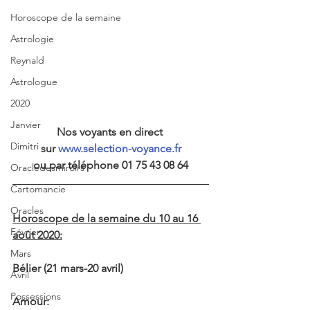
Horoscope de la semaine
Astrologie
Reynald
Astrologue
2020
Janvier
Nos voyants en direct 
Dimitri
sur 
www.selection-voyance.fr
ou par téléphone 01 75 43 08 64
Oracledesmiroirs
Cartomancie
Oracles
Horoscope de la semaine du 10 au 16 
Février
août 2020:
Mars
Bélier (21 mars-20 avril)
Avril
Possessions
Amour: