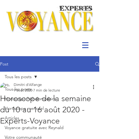
Post
Tous les posts
Dimitri d'Alfange
Tous les posts
9 août 2020
7 min de lecture
Horoscope de la semaine
Horoscope hebdomadaire
du 10 au 16 août 2020 -
Horoscope mensuel
Articles
Experts-Voyance
Voyance gratuite avec Reynald
Votre communauté