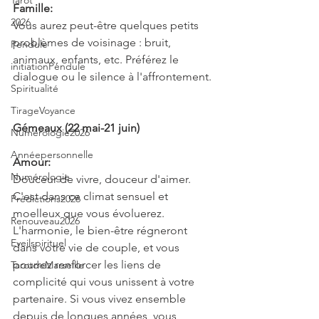
Tarot
Famille:
2026
Vous aurez peut-être quelques petits 
problèmes de voisinage : bruit, 
Pendule
animaux, enfants, etc. Préférez le 
initiationPendule
dialogue ou le silence à l'affrontement.
Spiritualité
TirageVoyance
Gémeaux (22 mai-21 juin)
Numérologie2026
Annéepersonnelle
Amour:
Numérologie
Douceur de vivre, douceur d'aimer. 
C'est dans ce climat sensuel et 
Prédictions2026
moelleux que vous évoluerez. 
Renouveau2026
L'harmonie, le bien-être régneront 
Eveilspirituel
dans votre vie de couple, et vous 
pourrez renforcer les liens de 
TarotdeMarseille
complicité qui vous unissent à votre 
partenaire. Si vous vivez ensemble 
depuis de longues années, vous 