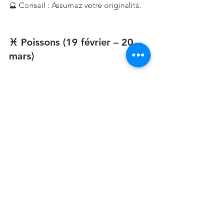
🔮 Conseil : Assumez votre originalité.
♓ Poissons (19 février – 20 
mars)
💖 Amour : En couple, grande 
sensibilité partagée. Célibataire, une 
rencontre intuitive peut toucher votre 
cœur.
💼 Travail : Votre imagination ouvre des 
pistes.
💪 Santé : Hypersensibilité, besoin de 
calme.
🔮 Conseil : Écoutez votre intuition.
🌟 Conseil général de la 