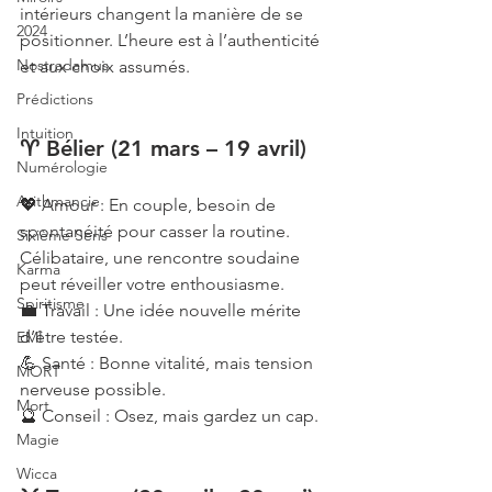
intérieurs changent la manière de se 
2024
positionner. L’heure est à l’authenticité 
Nostradamus
et aux choix assumés.
Prédictions
Intuition
♈ Bélier (21 mars – 19 avril)
Numérologie
Arithmancie
💖 Amour : En couple, besoin de 
spontanéité pour casser la routine. 
Sixième Sens
Célibataire, une rencontre soudaine 
Karma
peut réveiller votre enthousiasme.
Spiritisme
💼 Travail : Une idée nouvelle mérite 
d’être testée.
EMI
💪 Santé : Bonne vitalité, mais tension 
MORT
nerveuse possible.
Mort
🔮 Conseil : Osez, mais gardez un cap.
Magie
Wicca