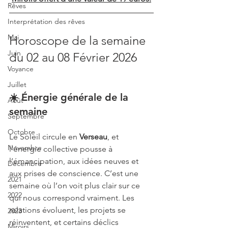
Rêves
Interprétation des rêves
Mai
Horoscope de la semaine 
Juin
du 02 au 08 Février 2026
Voyance
Juillet
☀️ Énergie générale de la 
Août
semaine
Septembre
Octobre
Le Soleil circule en 
Verseau
, et 
Novembre
l’énergie collective pousse à 
l’émancipation, aux idées neuves et 
Décembre
aux prises de conscience. C’est une 
2021
semaine où l’on voit plus clair sur ce 
2022
qui nous correspond vraiment. Les 
relations évoluent, les projets se 
2023
réinventent, et certains déclics 
Miroirs