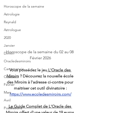
Horoscope de la semaine
Astrologie
Reynald
Astrologue
2020
Janvier
Horoscope de la semaine du 02 au 08 
Dimitri
Février 2026
Oracledesmiroirs
Cartomancie
Vous possédez le jeu
 L'Oracle des 
Miroirs
 ? Découvrez la nouvelle école 
Oracles
des Miroirs à l'adresse ci-contre pour 
Février
maitriser cet outil divinatoire :
Mars
https://www.ecoledesmiroirs.com/
Avril
Le Guide Complet de L'Oracle des 
Possessions
Miroirs offert d'une valeur de 19 euros.