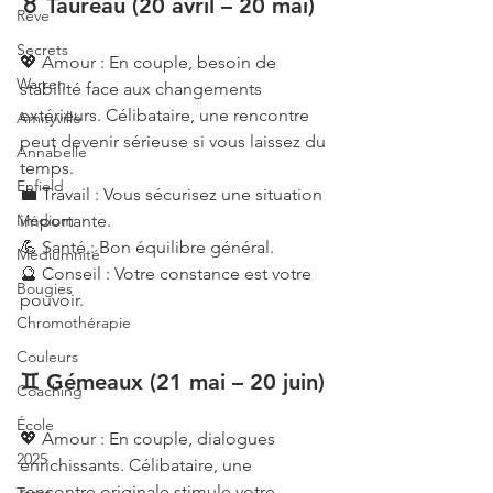
♉ Taureau (20 avril – 20 mai)
Rêve
Secrets
💖 Amour : En couple, besoin de 
Warren
stabilité face aux changements 
extérieurs. Célibataire, une rencontre 
Amityville
peut devenir sérieuse si vous laissez du 
Annabelle
temps.
Enfield
💼 Travail : Vous sécurisez une situation 
importante.
Médium
💪 Santé : Bon équilibre général.
Médiumnité
🔮 Conseil : Votre constance est votre 
Bougies
pouvoir.
Chromothérapie
Couleurs
♊ Gémeaux (21 mai – 20 juin)
Coaching
École
💖 Amour : En couple, dialogues 
2025
enrichissants. Célibataire, une 
rencontre originale stimule votre 