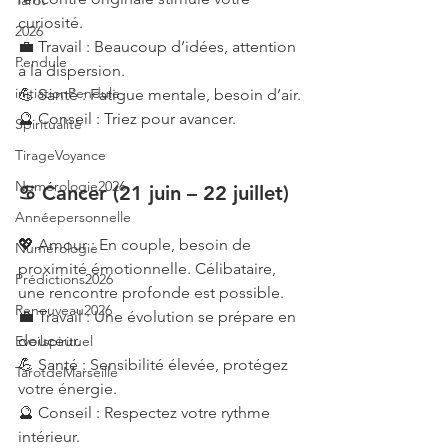
Tarot
curiosité.
2026
💼 Travail : Beaucoup d’idées, attention 
Pendule
à la dispersion.
initiationPendule
💪 Santé : Fatigue mentale, besoin d’air.
🔮 Conseil : Triez pour avancer.
Spiritualité
TirageVoyance
Numérologie2026
♋ Cancer (21 juin – 22 juillet)
Annéepersonnelle
💖 Amour : En couple, besoin de 
Numérologie
proximité émotionnelle. Célibataire, 
Prédictions2026
une rencontre profonde est possible.
Renouveau2026
💼 Travail : Une évolution se prépare en 
douceur.
Eveilspirituel
💪 Santé : Sensibilité élevée, protégez 
TarotdeMarseille
votre énergie.
🔮 Conseil : Respectez votre rythme 
intérieur.