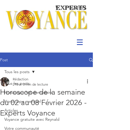
Post
Tous les posts
Rédaction
Tous les posts
2 févr.
3 min de lecture
Horoscope de la semaine
Horoscope hebdomadaire
du 02 au 08 Février 2026 -
Horoscope mensuel
Articles
Experts Voyance
Voyance gratuite avec Reynald
Votre communauté