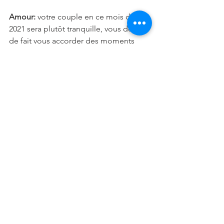
Amour:
 votre couple en ce mois d'août 
2021 sera plutôt tranquille, vous devrez 
de fait vous accorder des moments 
rien qu'à deux... Célibataire, vous vous 
sentirez excité à l'idée de vivre une 
relation idyllique... 
Vie sociale:
 au plan professionnel vous 
ne serez vraiment pas ou donner de la 
tête... Vous devrez pourtant prendre 
des décisions même si celle-ci ne 
seront pas toujours faciles...
Santé:
 vous pourriez rencontrer un 
problème aux dents, il ne faudra pas 
hésiter à consulter...
Conseil:
 en ce mois d'août 2021 les 
planètes vous accompagneront tout le 
long de ce mois, il vous faudra être 
confiant et ouvert à toute éventualité...