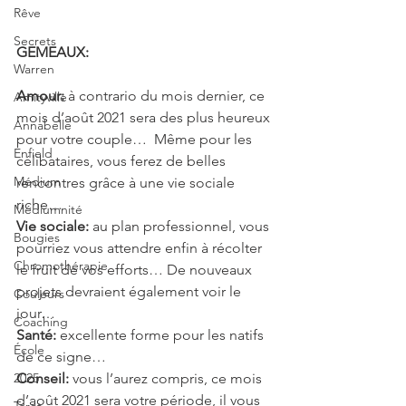
Rêve
Secrets
GEMEAUX: 
Warren
Amour: 
à contrario du mois dernier, ce 
Amityville
mois d’août 2021 sera des plus heureux 
Annabelle
pour votre couple…  Même pour les 
Enfield
célibataires, vous ferez de belles 
Médium
rencontres grâce à une vie sociale 
riche…
Médiumnité
Vie sociale:
 au plan professionnel, vous 
Bougies
pourriez vous attendre enfin à récolter 
Chromothérapie
le fruit de vos efforts… De nouveaux 
projets devraient également voir le 
Couleurs
jour… 
Coaching
Santé: 
excellente forme pour les natifs 
École
de ce signe…
2025
Conseil: 
vous l’aurez compris, ce mois 
d’août 2021 sera votre période, il vous 