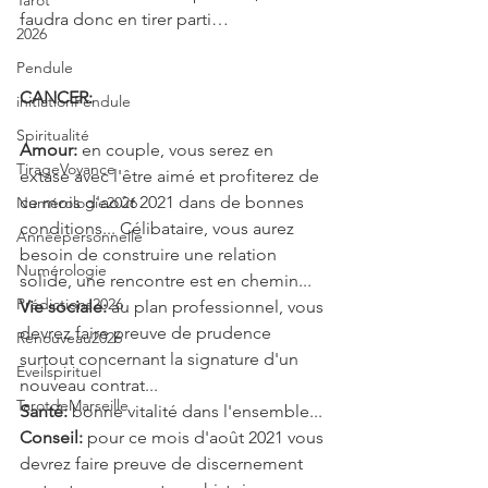
Tarot
faudra donc en tirer parti…
2026
Pendule
CANCER: 
initiationPendule
Spiritualité
Amour: 
en couple, vous serez en 
TirageVoyance
extase avec l'être aimé et profiterez de 
ce mois d'août 2021 dans de bonnes 
Numérologie2026
conditions... Célibataire, vous aurez 
Annéepersonnelle
besoin de construire une relation 
Numérologie
solide, une rencontre est en chemin...
Prédictions2026
Vie sociale: 
au plan professionnel, vous 
devrez faire preuve de prudence 
Renouveau2026
surtout concernant la signature d'un 
Eveilspirituel
nouveau contrat...
TarotdeMarseille
Santé: 
bonne vitalité dans l'ensemble...
Conseil:
 pour ce mois d'août 2021 vous 
devrez faire preuve de discernement 