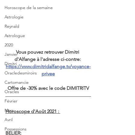
Horoscope de la semaine
Astrologie
Reynald
Astrologue
2020
Vous pouvez retrouver Dimitri 
Janvier
d'Alfange à l'adresse ci-contre: 
Dimitri
https://www.dimitridalfange.tv/voyance-
Oracledesmiroirs
privee
Cartomancie
Offre de -30% avec le code DIMITRITV
Oracles
Février
Mars
Horoscope d'Août 2021 : 
Avril
Possessions
BELIER: 