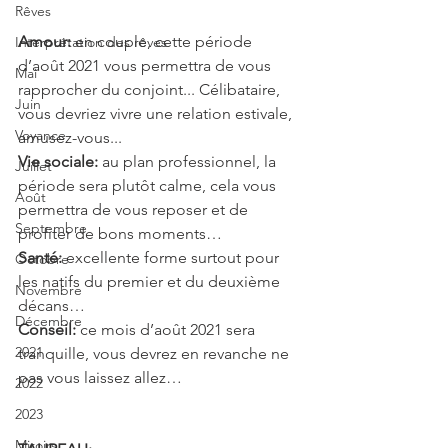
Rêves
Amour:
 en couple, cette période 
Interprétation des rêves
d’août 2021 vous permettra de vous 
Mai
rapprocher du conjoint... Célibataire, 
Juin
vous devriez vivre une relation estivale, 
Voyance
amusez-vous...
Vie sociale: 
au plan professionnel, la 
Juillet
période sera plutôt calme, cela vous 
Août
permettra de vous reposer et de 
Septembre
profiter de bons moments…
Santé: 
excellente forme surtout pour 
Octobre
les natifs du premier et du deuxième 
Novembre
décans…
Décembre
Conseil: 
ce mois d’août 2021 sera 
2021
tranquille, vous devrez en revanche ne 
pas vous laissez allez…
2022
2023
Miroirs