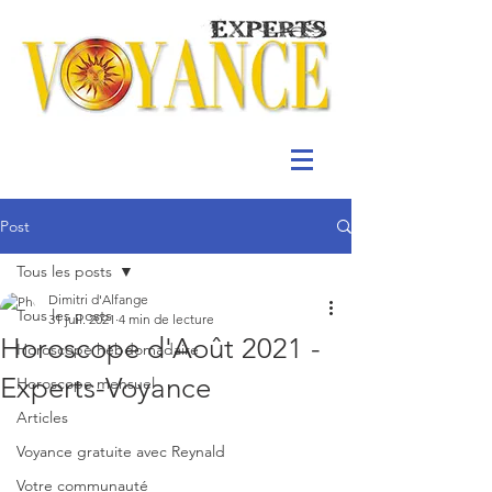
Post
Tous les posts
Dimitri d'Alfange
Tous les posts
31 juil. 2021
4 min de lecture
Horoscope d'Août 2021 -
Horoscope hebdomadaire
Experts-Voyance
Horoscope mensuel
Articles
Voyance gratuite avec Reynald
Votre communauté