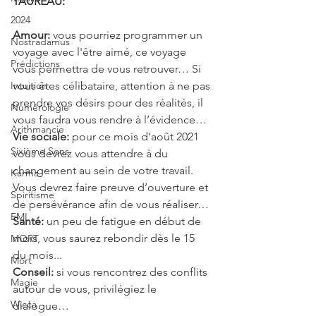
TAUREAU: 
2024
Amour: 
vous pourriez programmer un 
Nostradamus
voyage avec l'être aimé, ce voyage 
Prédictions
vous permettra de vous retrouver… Si 
Intuition
vous êtes célibataire, attention à ne pas 
prendre vos désirs pour des réalités, il 
Numérologie
vous faudra vous rendre à l’évidence…
Arithmancie
Vie sociale:
 pour ce mois d’août 2021 
Sixième Sens
vous devrez vous attendre à du 
changement au sein de votre travail. 
Karma
Vous devrez faire preuve d’ouverture et 
Spiritisme
de persévérance afin de vous réaliser…
EMI
Santé:
 un peu de fatigue en début de 
mois, vous saurez rebondir dès le 15 
MORT
du mois...
Mort
Conseil:
 si vous rencontrez des conflits 
Magie
autour de vous, privilégiez le 
Wicca
dialogue…