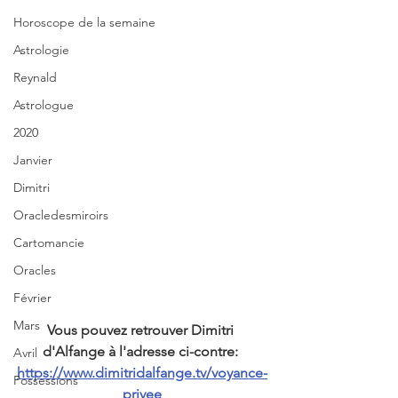
Horoscope de la semaine
Astrologie
Reynald
Astrologue
2020
Janvier
Dimitri
Oracledesmiroirs
Cartomancie
Oracles
Février
Mars
Vous pouvez retrouver Dimitri 
d'Alfange à l'adresse ci-contre: 
Avril
https://www.dimitridalfange.tv/voyance-
Possessions
privee