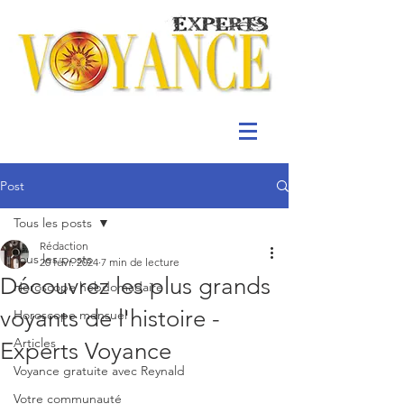
Post
Tous les posts
Rédaction
Tous les posts
20 févr. 2024
7 min de lecture
Découvrez les plus grands
Horoscope hebdomadaire
voyants de l'histoire -
Horoscope mensuel
Articles
Experts Voyance
Voyance gratuite avec Reynald
Votre communauté