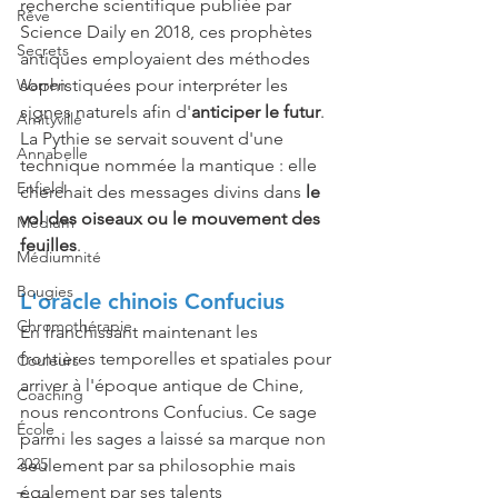
recherche scientifique publiée par 
Rêve
Science Daily en 2018, ces prophètes 
Secrets
antiques employaient des méthodes 
sophistiquées pour interpréter les 
Warren
signes naturels afin d'
anticiper le futur
. 
Amityville
La Pythie se servait souvent d'une 
Annabelle
technique nommée la mantique : elle 
Enfield
cherchait des messages divins dans 
le 
vol des oiseaux ou le mouvement des 
Médium
feuilles
.
Médiumnité
Bougies
L'oracle chinois Confucius
Chromothérapie
En franchissant maintenant les 
frontières temporelles et spatiales pour 
Couleurs
arriver à l'époque antique de Chine, 
Coaching
nous rencontrons Confucius. Ce sage 
École
parmi les sages a laissé sa marque non 
2025
seulement par sa philosophie mais 
également par ses talents 