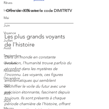
Rêves
Interprétation des rêves
Offre de -30% avec le code DIMITRITV
Mai
Juin
Voyance
Les plus grands voyants 
Juillet
de l'histoire
Août
Septembre
Dans un monde en constante 
évolution, l'humanité trouve parfois du 
Octobre
réconfort dans les mystères de 
Novembre
l'inconnu. Les voyants, ces figures 
Décembre
emblématiques qui semblent 
2021
déchiffrer le voile du futur avec une 
précision étonnante, fascinent depuis 
2022
toujours. Ils sont présents à chaque 
2023
période charnière de l'histoire, offrant 
Miroirs