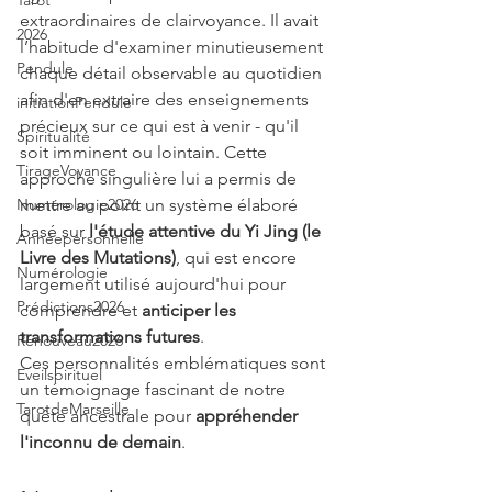
Tarot
extraordinaires de clairvoyance. Il avait 
2026
l’habitude d'examiner minutieusement 
Pendule
chaque détail observable au quotidien 
afin d'en extraire des enseignements 
initiationPendule
précieux sur ce qui est à venir - qu'il 
Spiritualité
soit imminent ou lointain. Cette 
TirageVoyance
approche singulière lui a permis de 
mettre au point un système élaboré 
Numérologie2026
basé sur 
l'étude attentive du Yi Jing (le 
Annéepersonnelle
Livre des Mutations)
, qui est encore 
Numérologie
largement utilisé aujourd'hui pour 
Prédictions2026
comprendre et
 anticiper les 
transformations futures
.
Renouveau2026
Ces personnalités emblématiques sont 
Eveilspirituel
un témoignage fascinant de notre 
TarotdeMarseille
quête ancestrale pour 
appréhender 
l'inconnu de demain
.