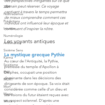
des perspectives intrigantes sur ce que 
demain peut réserver. Ce voyage 
2024
captivant à travers le temps permettra 
Nostradamus
de mieux comprendre comment ces 
Prédictions
individus ont influencé leur époque et 
Intuition
continuent d'inspirer la nôtre.
Numérologie
Les voyants antiques
Arithmancie
Sixième Sens
La mystique grecque Pythie
Karma
Au cœur de l'Antiquité, la Pythie, 
Spiritisme
prêtresse du temple d'Apollon à 
EMI
Delphes, occupait une position 
dominante dans les décisions des 
MORT
dirigeants de son époque. Sa voix était 
Mort
considérée comme celle d'un dieu et 
Magie
ses visions du futur étaient reçues avec 
un respect solennel. D'après une 
Wicca