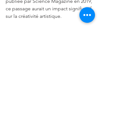
publiée par Science Magazine en 2019, 
ce passage aurait un impact significatif 
sur la créativité artistique.
La fenêtre sur l'inconscient
Les songes sont une ouverture vers 
notre inconscient. Ils nous offrent un 
aperçu de nos craintes enfouies, nos 
désirs cachés et notre moi intérieur 
sous un jour nouveau. Parfois déguisés 
par des symboles ou des métaphores 
complexes, ces messages venus de 
notre psyche peuvent être décodés 
grâce aux 
techniques 
divinatoires
 traditionnelles.
Le potentiel prédictif
L’aspect prédictif des rêves est souvent 
abordé dans les pratiques divinatoires. 