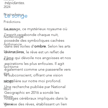
trépidantes.
2024
Le songe
Nostradamus
Prédictions
Le songe, ce mystérieux royaume où 
Intuition
l'esprit vagabonde chaque nuit, 
Numérologie
possède des symboliques cachées 
Arithmancie
dans ses voiles d'
ombre
. Selon les arts 
Sixième Sens
divinatoires, le rêve est un reflet de 
l'âme qui dévoile nos angoisses et nos 
Karma
aspirations les plus enfouies. Il agit 
Spiritisme
également comme une passerelle vers 
EMI
le subconscient, offrant une vision 
singulière sur notre moi profond.
MORT
Une recherche publiée par National 
Mort
Geographic en 2016 a sondé les 
Magie
rouages cérébraux impliqués dans la 
genèse des rêves, établissant un lien 
Wicca