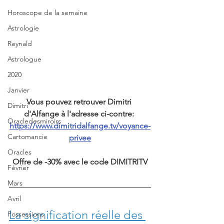
Horoscope de la semaine
Astrologie
Reynald
Astrologue
2020
Janvier
Vous pouvez retrouver Dimitri 
Dimitri
d'Alfange à l'adresse ci-contre: 
Oracledesmiroirs
https://www.dimitridalfange.tv/voyance-
Cartomancie
privee
Oracles
Offre de -30% avec le code DIMITRITV
Février
Mars
Avril
La signification réelle des 
Possessions