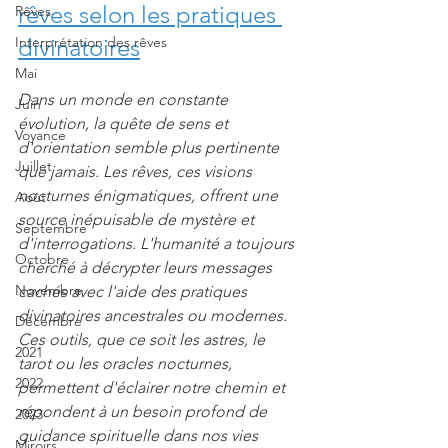
rêves selon les pratiques 
Rêves
divinatoires
Interprétation des rêves
Mai
Dans un monde en constante 
Juin
évolution, la quête de sens et 
Voyance
d'orientation semble plus pertinente 
Juillet
que jamais. Les rêves, ces visions 
nocturnes énigmatiques, offrent une 
Août
source inépuisable de mystère et 
Septembre
d'interrogations. L'humanité a toujours 
Octobre
cherché à décrypter leurs messages 
Novembre
cachés avec l'aide des pratiques 
divinatoires ancestrales ou modernes. 
Décembre
Ces outils, que ce soit les astres, le 
2021
tarot ou les oracles nocturnes, 
2022
permettent d'éclairer notre chemin et 
répondent à un besoin profond de 
2023
guidance spirituelle dans nos vies 
Miroirs