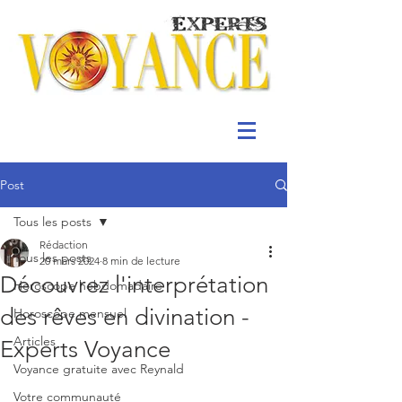
Post
Tous les posts
Rédaction
Tous les posts
20 mars 2024
8 min de lecture
Découvrez l'interprétation
Horoscope hebdomadaire
des rêves en divination -
Horoscope mensuel
Articles
Experts Voyance
Voyance gratuite avec Reynald
Votre communauté