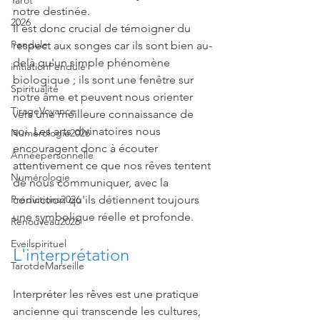
Tarot
notre destinée.
2026
Il est donc crucial de témoigner du 
Pendule
respect aux songes car ils sont bien au-
delà qu'un simple phénomène 
initiationPendule
biologique ; ils sont une fenêtre sur 
Spiritualité
notre âme et peuvent nous orienter 
TirageVoyance
vers une meilleure connaissance de 
soi. Les arts divinatoires nous 
Numérologie2026
encouragent donc à écouter 
Annéepersonnelle
attentivement ce que nos rêves tentent 
Numérologie
de nous communiquer, avec la 
conviction qu'ils détiennent toujours 
Prédictions2026
une symbolique réelle et profonde.
Renouveau2026
Eveilspirituel
L'interprétation
TarotdeMarseille
Interpréter les rêves est une pratique 
ancienne qui transcende les cultures, 