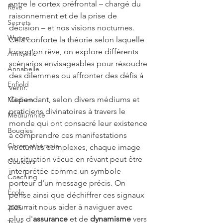
entre le cortex préfrontal – chargé du 
Rêve
raisonnement et de la prise de 
Secrets
décision – et nos visions nocturnes. 
Warren
Cela conforte la théorie selon laquelle 
lorsqu'on rêve, on explore différents 
Amityville
scénarios envisageables pour résoudre 
Annabelle
des dilemmes ou affronter des défis à 
Enfield
venir.
Cependant, selon divers médiums et 
Médium
praticiens divinatoires à travers le 
Médiumnité
monde qui ont consacré leur existence 
Bougies
à comprendre ces manifestations 
Chromothérapie
nocturnes complexes, chaque image 
ou situation vécue en rêvant peut être 
Couleurs
interprétée comme un symbole 
Coaching
porteur d'un message précis. On 
École
pense ainsi que déchiffrer ces signaux 
pourrait nous aider à naviguer avec 
2025
plus d'
assurance
 et de 
dynamisme
 vers 