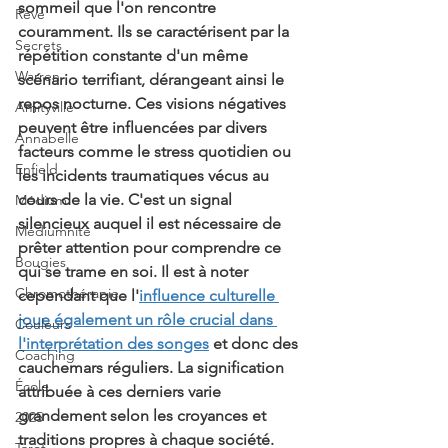
sommeil que l'on rencontre 
Rêve
couramment. Ils se caractérisent par la 
Secrets
répétition constante d'un même 
Warren
scénario terrifiant, dérangeant ainsi le 
repos nocturne. Ces visions négatives 
Amityville
peuvent être influencées par divers 
Annabelle
facteurs comme le stress quotidien ou 
Enfield
les incidents traumatiques vécus au 
cours de la vie. C'est un signal 
Médium
silencieux auquel il est nécessaire de 
Médiumnité
prêter attention pour comprendre ce 
Bougies
qui se trame en soi. Il est à noter 
Chromothérapie
cependant que l'
influence culturelle 
joue également un rôle crucial dans 
Couleurs
l'interprétation des songes
 et donc des 
Coaching
cauchemars réguliers. La signification 
École
attribuée à ces derniers varie 
grandement selon les croyances et 
2025
traditions propres à chaque société.