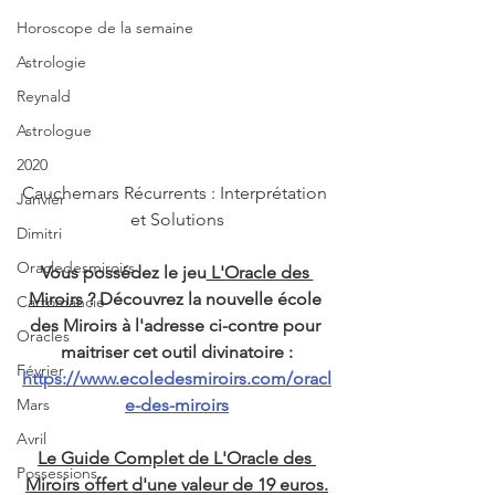
Horoscope de la semaine
Astrologie
Reynald
Astrologue
2020
Cauchemars Récurrents : Interprétation 
Janvier
et Solutions
Dimitri
Oracledesmiroirs
Vous possédez le jeu
 L'Oracle des 
Miroirs
 ? Découvrez la nouvelle école 
Cartomancie
des Miroirs à l'adresse ci-contre pour 
Oracles
maitriser cet outil divinatoire :
Février
https://www.ecoledesmiroirs.com/oracl
Mars
e-des-miroirs
Avril
Le Guide Complet de L'Oracle des 
Possessions
Miroirs offert d'une valeur de 19 euros.