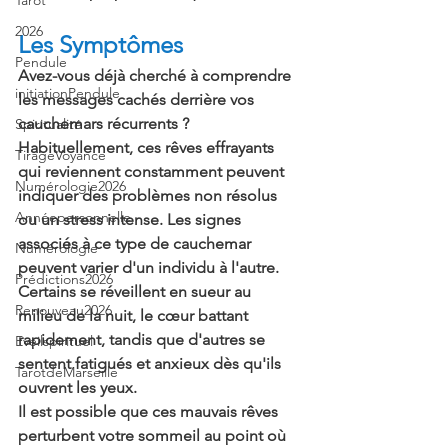
Tarot
2026
Les Symptômes
Pendule
Avez-vous déjà cherché à comprendre 
initiationPendule
les messages cachés derrière vos 
cauchemars récurrents ?
Spiritualité
Habituellement, ces rêves effrayants 
TirageVoyance
qui reviennent constamment peuvent 
Numérologie2026
indiquer des problèmes non résolus 
Annéepersonnelle
ou un stress intense. Les signes 
associés à ce type de cauchemar 
Numérologie
peuvent varier d'un individu à l'autre. 
Prédictions2026
Certains se réveillent en sueur au 
Renouveau2026
milieu de la nuit, le cœur battant 
rapidement, tandis que d'autres se 
Eveilspirituel
sentent fatigués et anxieux dès qu'ils 
TarotdeMarseille
ouvrent les yeux.
Il est possible que ces mauvais rêves 
perturbent votre sommeil au point où 