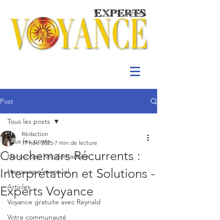
Post
Tous les posts
Rédaction
Tous les posts
17 nov. 2025
7 min de lecture
Cauchemars Récurrents :
Horoscope hebdomadaire
Interprétation et Solutions -
Horoscope mensuel
Articles
Experts Voyance
Voyance gratuite avec Reynald
Votre communauté