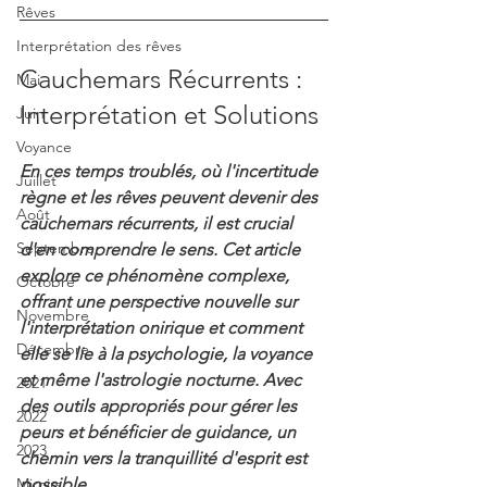
Rêves
Interprétation des rêves
Cauchemars Récurrents : 
Mai
Interprétation et Solutions
Juin
Voyance
En ces temps troublés, où l'incertitude 
Juillet
règne et les rêves peuvent devenir des 
Août
cauchemars récurrents, il est crucial 
Septembre
d'en comprendre le sens. Cet article 
explore ce phénomène complexe, 
Octobre
offrant une perspective nouvelle sur 
Novembre
l'interprétation onirique et comment 
Décembre
elle se lie à la psychologie, la voyance 
et même l'astrologie nocturne. Avec 
2021
des outils appropriés pour gérer les 
2022
peurs et bénéficier de guidance, un 
2023
chemin vers la tranquillité d'esprit est 
Miroirs
possible.