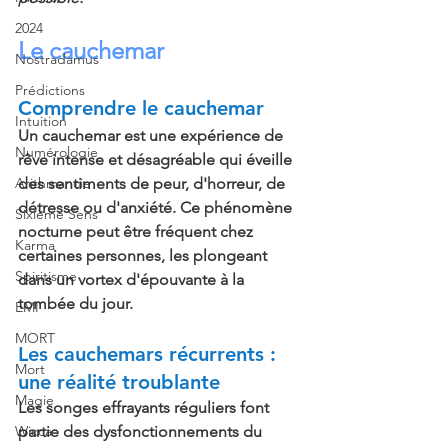
2024
Le cauchemar
Nostradamus
Prédictions
Comprendre le cauchemar
Intuition
Un cauchemar est une expérience de 
Numérologie
rêve intense et désagréable qui éveille 
Arithmancie
des sentiments de peur, d'horreur, de 
détresse ou d'anxiété. Ce phénomène 
Sixième Sens
nocturne peut être fréquent chez 
Karma
certaines personnes, les plongeant 
Spiritisme
dans un vortex d'épouvante à la 
tombée du jour.
EMI
MORT
Les cauchemars récurrents : 
Mort
une réalité troublante
Magie
Les songes effrayants réguliers font 
Wicca
partie des dysfonctionnements du 