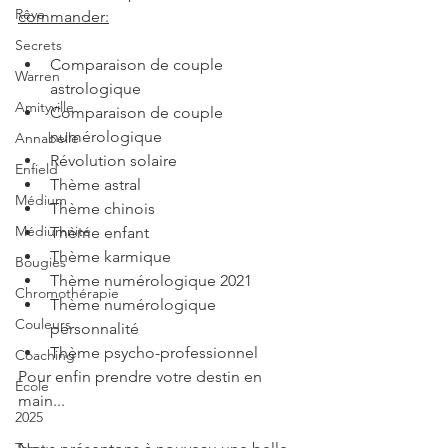
Rêve
commander:
Secrets
Comparaison de couple 
Warren
astrologique
Amityville
Comparaison de couple 
numérologique
Annabelle
Révolution solaire
Enfield
Thème astral
Médium
Thème chinois
Médiumnité
Thème enfant
Thème karmique
Bougies
Thème numérologique 2021
Chromothérapie
Thème numérologique 
Couleurs
personnalité
Thème psycho-professionnel
Coaching
Pour enfin prendre votre destin en 
École
main...
2025