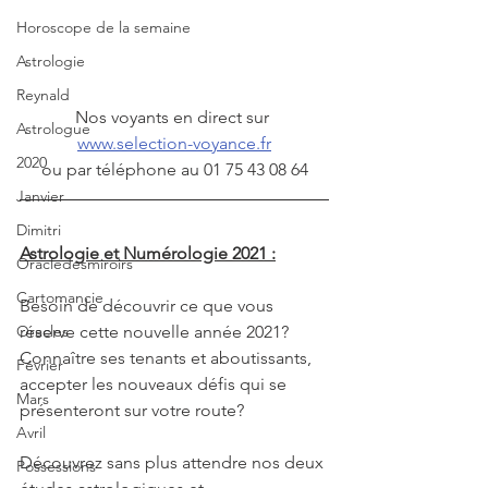
Horoscope de la semaine
Astrologie
Reynald
Nos voyants en direct sur 
Astrologue
www.selection-voyance.fr
2020
ou par téléphone au 01 75 43 08 64
Janvier
Dimitri
Astrologie et Numérologie 2021 :
Oracledesmiroirs
Cartomancie
Besoin de découvrir ce que vous 
réserve cette nouvelle année 2021? 
Oracles
Connaître ses tenants et aboutissants, 
Février
accepter les nouveaux défis qui se 
Mars
présenteront sur votre route?
Avril
Découvrez sans plus attendre nos deux 
Possessions