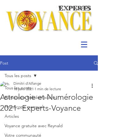
Post
Tous les posts
Dimitri d'Alfange
Tous les posts
16 janv. 2021
1 min de lecture
Astrologie et Numérologie
Horoscope hebdomadaire
2021- Experts-Voyance
Horoscope mensuel
Articles
Voyance gratuite avec Reynald
Votre communauté