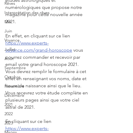
études astrologiques et 
Rêves
numérologiques que propose notre 
Interprétation des rêves
magazine pour cette nouvelle année 
2021.
Mai
Juin
En effet, en cliquant sur ce lien 
Voyance
https://www.experts-
Juillet
voyance.com/grand-horoscope
 vous 
pourrez commander et recevoir par 
Août
email votre grand horoscope 2021. 
Septembre
Vous devrez remplir le formulaire à cet 
Octobre
effet en renseignant vos noms, date et 
heure de naissance ainsi que le lieu. 
Novembre
Vous recevrez votre étude complète en 
Décembre
plusieurs pages ainsi que votre ciel 
2021
astral de 2021.
2022
En cliquant sur ce lien 
2023
https://www.experts-
Miroirs