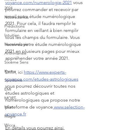
voyance.com/numerologie-2021
 vous 
2024
pourrez commander et recevoir par 
email votre étude numérologique 
Nostradamus
2021. Pour cela, il faudra remplir le 
Prédictions
formulaire en veillant à bien remplir 
Intuition
tous les champs du formulaire. Vous 
recevrez votre étude numérologique 
Numérologie
2021 en plusieurs pages pour mieux 
Arithmancie
appréhender votre année 2021.
Sixième Sens
Karma
Enfin, ici 
https://www.experts-
voyance.com/etudes-astrologiques
Spiritisme
vous pourrez découvrir toutes nos 
EMI
études astrologiques et 
MORT
numérologiques que propose notre 
plateforme de voyance
 www.selection-
Mort
voyance.fr
Magie
Wicca
En détails vous pourrez ainsi 