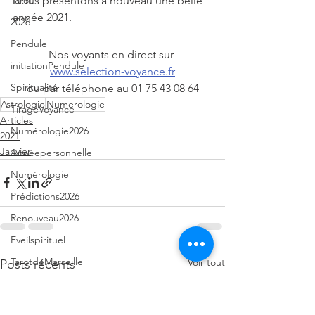
Nous présentons à nouveau une belle 
Tarot
année 2021.
2026
Pendule
Nos voyants en direct sur 
initiationPendule
www.selection-voyance.fr
Spiritualité
ou par téléphone au 01 75 43 08 64
Astrologie
Numerologie
TirageVoyance
Articles
Numérologie2026
2021
Janvier
Annéepersonnelle
Numérologie
Prédictions2026
Renouveau2026
Eveilspirituel
TarotdeMarseille
Voir tout
Posts récents